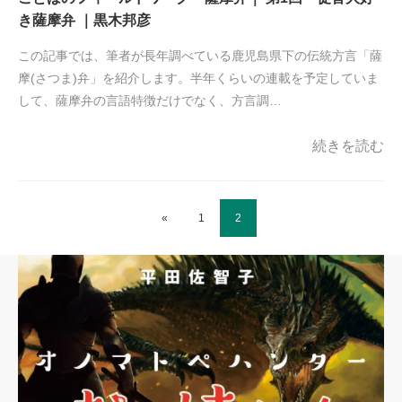
き薩摩弁 ｜黒木邦彦
この記事では、筆者が長年調べている鹿児島県下の伝統方言「薩
摩(さつま)弁」を紹介します。半年くらいの連載を予定していま
して、薩摩弁の言語特徴だけでなく、方言調…
続きを読む
«
1
2