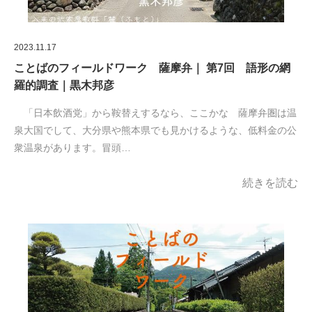
2023.11.17
ことばのフィールドワーク 薩摩弁｜ 第7回 語形の網
羅的調査｜黒木邦彦
「日本飲酒党」から鞍替えするなら、ここかな 薩摩弁圏は温
泉大国でして、大分県や熊本県でも見かけるような、低料金の公
衆温泉があります。冒頭…
続きを読む