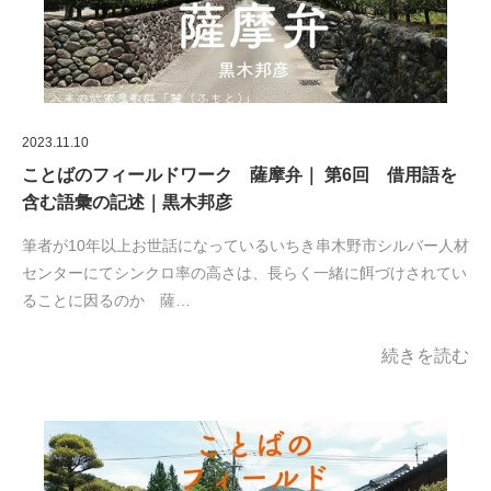
2023.11.10
ことばのフィールドワーク 薩摩弁｜ 第6回 借用語を
含む語彙の記述｜黒木邦彦
筆者が10年以上お世話になっているいちき串木野市シルバー人材
センターにてシンクロ率の高さは、長らく一緒に餌づけされてい
ることに因るのか 薩…
続きを読む