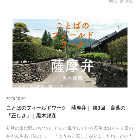
続きを読む
2023.10.20
ことばのフィールドワーク 薩摩弁｜ 第3回 言葉の
「正しさ」｜黒木邦彦
初秋の市比野いちひの。だいぶ風化している石像はおそらく田の
神かんさあ（注1） 。 「ようやく涼しくなりましたね」という