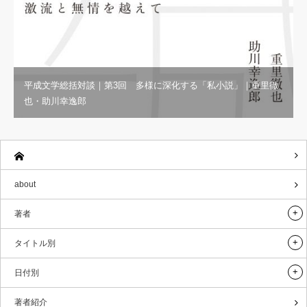
平成文学総括対談｜第3回 多様に深化する「私小説」｜重里徹
也・助川幸逸郎
about
著者
タイトル別
日付別
著者紹介