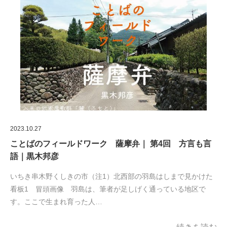
2023.10.27
ことばのフィールドワーク 薩摩弁｜ 第4回 方言も言
語｜黒木邦彦
いちき串木野くしきの市（注1）北西部の羽島はしまで見かけた
看板1 冒頭画像 羽島は、筆者が足しげく通っている地区で
す。ここで生まれ育った人…