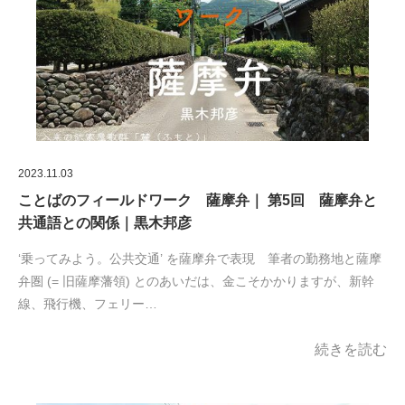
2023.11.03
ことばのフィールドワーク 薩摩弁｜ 第5回 薩摩弁と
共通語との関係｜黒木邦彦
‘乗ってみよう。公共交通’ を薩摩弁で表現 筆者の勤務地と薩摩
弁圏 (= 旧薩摩藩領) とのあいだは、金こそかかりますが、新幹
線、飛行機、フェリー…
続きを読む