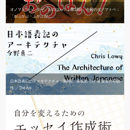
オノマトペハンター おのはん！｜第18回 今回のオノマトペ：
「がぶがぶ・ふがふが…
日本語表記のアーキテクチャ：第9回：振仮名（3）振仮名の可能
性 ／The Arc…