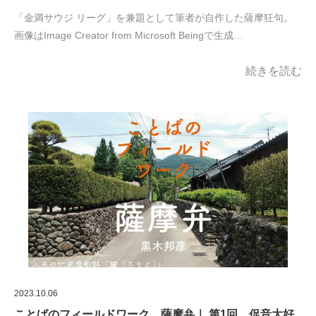
「金満サウジ リーグ」を兼題として筆者が自作した薩摩狂句。
画像はImage Creator from Microsoft Beingで生成…
続きを読む
2023.10.06
ことばのフィールドワーク 薩摩弁｜ 第1回 促音大好