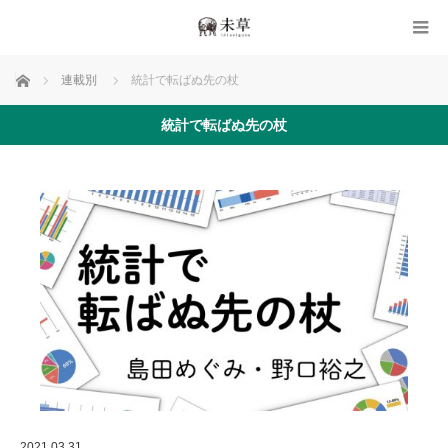
ホーム
連載別
統計で転ばぬ先の杖
統計で転ばぬ先の杖
2021.03.31