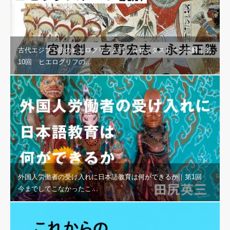
古代エジプト語のヒエログリフ入門：ロゼッタストーン読解｜第
10回 ヒエログリフの…
外国人労働者の受け入れに日本語教育は何ができるか｜第1回
今までしてこなかったこ…