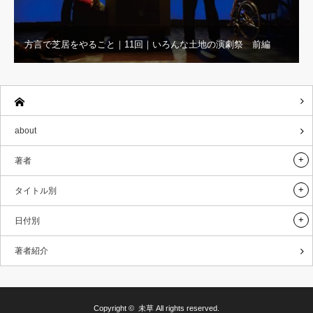
方言で芝居をやること｜11回｜いろんな土地の演劇祭 前編
about
著者
タイトル別
日付別
著者紹介
Copyright ©
未草
All rights reserved.