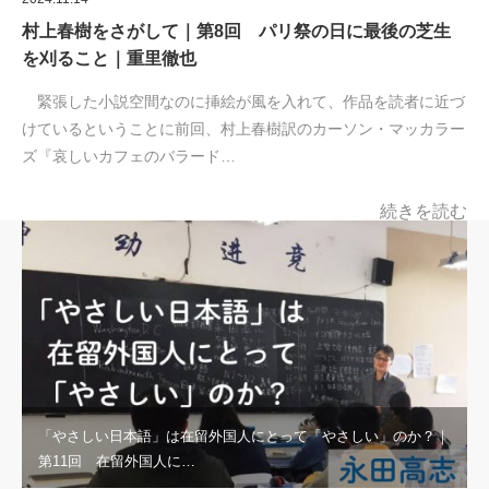
村上春樹をさがして｜第8回 パリ祭の日に最後の芝生
を刈ること｜重里徹也
緊張した小説空間なのに挿絵が風を入れて、作品を読者に近づ
けているということに前回、村上春樹訳のカーソン・マッカラー
ズ『哀しいカフェのバラード…
続きを読む
「やさしい日本語」は在留外国人にとって「やさしい」のか？｜
第11回 在留外国人に…