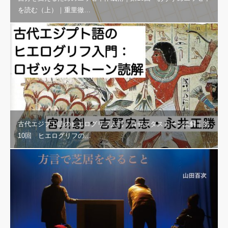
を読む（上）｜重里徹…
古代エジプト語のヒエログリフ入門：ロゼッタストーン読解｜第
10回 ヒエログリフの…