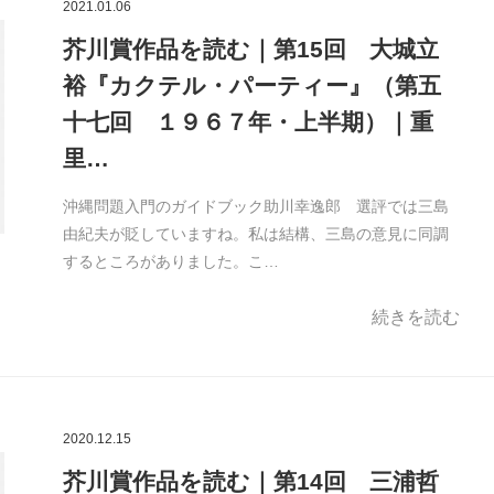
2021.01.06
芥川賞作品を読む｜第15回 大城立
裕『カクテル・パーティー』（第五
十七回 １９６７年・上半期）｜重
里…
沖縄問題入門のガイドブック助川幸逸郎 選評では三島
由紀夫が貶していますね。私は結構、三島の意見に同調
するところがありました。こ…
続きを読む
2020.12.15
芥川賞作品を読む｜第14回 三浦哲