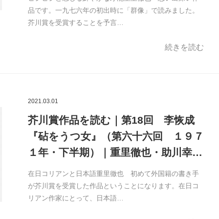
品です。一九七六年の初出時に「群像」で読みました。
芥川賞を受賞することを予言…
続きを読む
2021.03.01
芥川賞作品を読む｜第18回 李恢成
『砧をうつ女』（第六十六回 １９７
１年・下半期）｜重里徹也・助川幸…
在日コリアンと日本語重里徹也 初めて外国籍の書き手
が芥川賞を受賞した作品ということになります。在日コ
リアン作家にとって、日本語…