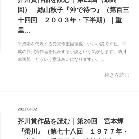
回） 絲山秋子『沖で待つ』（第百三
十四回 ２００３年・下半期）｜重
里…
平成期を代表する受賞作重里徹也 いい小説ですね。平
成の芥川賞作品を代表する小説という気がします。助川
幸逸郎 どういう意味あいになりますか。…
続きを読む
2021.04.02
芥川賞作品を読む｜第20回 宮本輝
『螢川』（第七十八回 １９７７年・