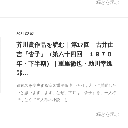
続きを読む
2021.02.02
芥川賞作品を読む｜第17回 古井由
吉『杳子』（第六十四回 １９７０
年・下半期）｜重里徹也・助川幸逸
郎…
固有名を喪失する病気重里徹也 今回は大いに質問した
いと思います。まず、なぜ、古井は『杳子』を、一人称
ではなくて三人称の小説にし…
続きを読む