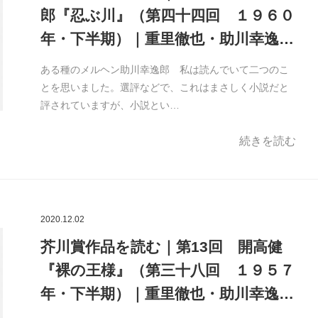
郎『忍ぶ川』（第四十四回 １９６０
年・下半期）｜重里徹也・助川幸逸…
ある種のメルヘン助川幸逸郎 私は読んでいて二つのこ
とを思いました。選評などで、これはまさしく小説だと
評されていますが、小説とい…
続きを読む
2020.12.02
芥川賞作品を読む｜第13回 開高健
『裸の王様』（第三十八回 １９５７
年・下半期）｜重里徹也・助川幸逸…