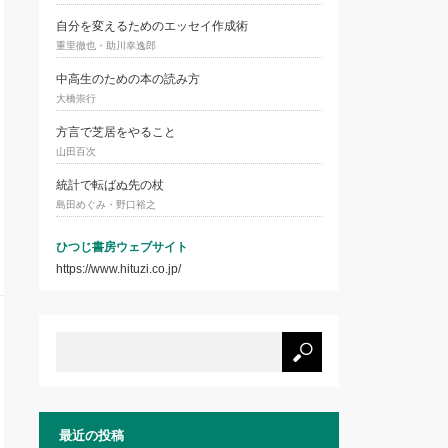
自分を変えるためのエッセイ作成術
重里徹也・助川幸逸郎
中高生のための本の読み方
大橋崇行
方言で芝居をやること
山田百次
統計で転ばぬ先の杖
島田めぐみ・野口裕之
ひつじ書房ウェブサイト
https://www.hituzi.co.jp/
最近の投稿