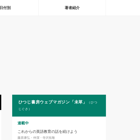
日付別
著者紹介
ひつじ書房ウェブマガジン「未草」
（ひつ
じぐさ）
連載中
これからの英語教育の話を続けよう
藤原康弘・仲潔・寺沢拓敬