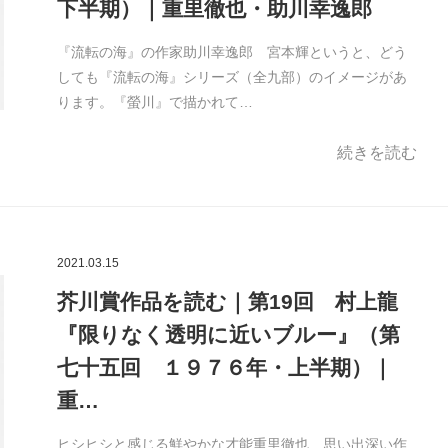
下半期）｜重里徹也・助川幸逸郎
『流転の海』の作家助川幸逸郎 宮本輝というと、どう
しても『流転の海』シリーズ（全九部）のイメージがあ
ります。『螢川』で描かれて…
続きを読む
2021.03.15
芥川賞作品を読む｜第19回 村上龍
『限りなく透明に近いブルー』（第
七十五回 １９７６年・上半期）｜
重…
ヒシヒシと感じる鮮やかな才能重里徹也 思い出深い作