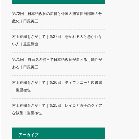
第72回 日本語教育の変質と外国人施策担当部署の分
散化｜田尻英三
村上春樹をさがして｜第27回 憑かれる人と憑かれな
い人｜重里徹也
第71回 自民党の提言で日本語教育が変わる可能性が
ある｜田尻英三
村上春樹をさがして｜第26回 ティファニーと図書館
｜重里徹也
村上春樹をさがして｜第25回 レイコと直子のクィア
な欲望｜重里徹也
アーカイブ