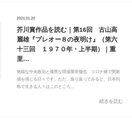
2021.01.20
芥川賞作品を読む｜第16回 古山高
麗雄『プレオー８の夜明け』（第六
十三回 １９７０年・上半期）｜重
里…
無能な中央政治と優秀な現場重里徹也 コロナ禍で閉塞
感を感じる日々です。ただ、振り返ってみると、日本列
島で生きる人々はこのところ…
続きを読む