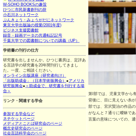
W-SOHO BOOKSの趣旨
ひつじ市民新書創刊の辞
小石川ネットワーク
ぶんきょう・みょうがだにネットワーク
東京大学出版論の授業(2001年度)
ビジネス支援図書館
録音・録画データの共通転記記号
千葉大学での図書館についての講義（UP）
学術書の刊行の仕方
研究書を出しませんか。ひつじ書房は、定評あ
る言語学の研究書を20年間刊行してきまし
た。一度、ご相談ください。
オンライン出版講座（研究者向け）
「出版助成金」（日本学術振興会）
●
アメリカ
研究振興会
●
＜助成金で、研究書を刊行する場
合＞
第I部では、児童文学から
背後に、目に見えない糸が
リンク・関連する学会
部では、宮沢賢治の作品の
がなんと７通りに曖昧であ
参加する学会など
ネチケットページ
言葉の意味についての、通
メディアとことば研究会のページ
概念史研究会のページ
社会言語科学会のページ