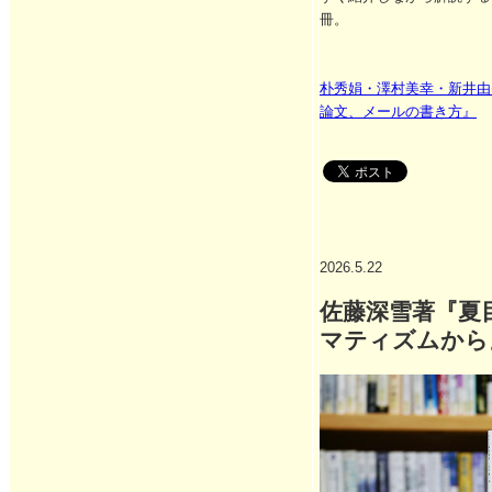
冊。
朴秀娟・澤村美幸・新井由
論文、メールの書き方』
2026.5.22
佐藤深雪著『夏
マティズムから