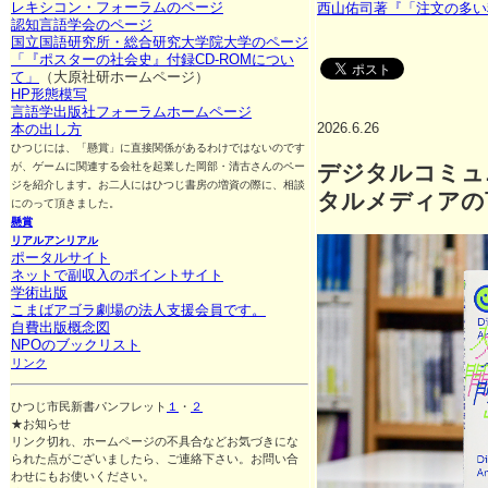
レキシコン・フォーラムのページ
西山佑司著『「注文の多い
認知言語学会のページ
国立国語研究所・総合研究大学院大学のページ
「『ポスターの社会史』付録CD-ROMについ
て」
（大原社研ホームページ）
HP形態模写
言語学出版社フォーラムホームページ
2026.6.26
本の出し方
ひつじには、「懸賞」に直接関係があるわけではないのです
デジタルコミュ
が、ゲームに関連する会社を起業した岡部・清古さんのペー
ジを紹介します。お二人にはひつじ書房の増資の際に、相談
タルメディアの
にのって頂きました。
懸賞
リアルアンリアル
ポータルサイト
ネットで副収入のポイントサイト
学術出版
こまばアゴラ劇場の法人支援会員です。
自費出版概念図
NPOのブックリスト
リンク
ひつじ市民新書パンフレット
１
・
２
★お知らせ
リンク切れ、ホームページの不具合などお気づきにな
られた点がございましたら、ご連絡下さい。お問い合
わせにもお使いください。