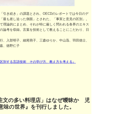
「引き続き」の課題とされ、OECDのレポートでは今日のデ
「最も差し迫った側面」とされた、「事実と意見の区別」。
て理論的にまとめ、それが特に厳しく問われる各界のエキス
の論考を収録。言葉を技術として教えることにこだわり、日
行、入部明子、細尾萌子、三森ゆりか、中山迅、羽田徳士、
嘉、徳野仁子
区別する言語技術 その学び方、教え方を考える』
注文の多い料理店」はなぜ曖昧か 児
意味の世界』を刊行しました。