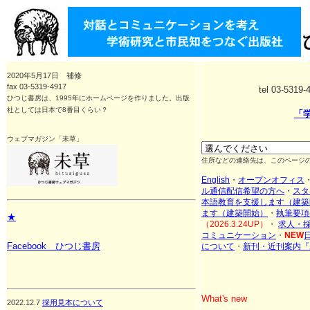
2020年5月17日 補修
fax 03-5319-4917
tel 03-5319
ひつじ書房は、1995年にホームページを作りました。出版
社としては日本で8番目くらい？
「
ウェブマガジン「未草」
住所などの連絡先は、このページ
English
・
オープンオフィス
ル通信配信希望の方へ
・
スタ
本語教育を支援します（建築
ます（建築開始）
・
執筆要項(
★
（2026.3.24UP）
・
求人・
コミュニケーション
・
NEW
Facebook ひつじ書房
について
・
新刊・近刊案内『
What's new
2022.12.7
採用見本について