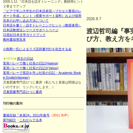
2005.1.12.『日本語を話すトレーニング』教師用ヒント
２章までアップ
『ピアで学ぶ大学生の日本語表現—プロセス重視のレ
ポート作成』ヒント（授業サポート資料）および採用
2026.8.7
見本のお申し込み方法について
日本語を書く・話すトレーニングヒント（教授者用）
渡辺哲司編『事
日本語教授法シリーズサポートページ
21世紀日本文学ガイドブック
び方、教え方を
教科書採用見本
小島剛一氏によるラズ語辞書刊行を祈念する会
★NEW★
房主の日誌
茗荷バレーで働く社長の日記(Hatena)
茗荷バレーで働く社長の日記2(Yahoo)
茗荷バレーで英語を学ぶ社長の日記・Academic Book
in English(blogger)
児童図書専門店ひつじ書房（私たちと直接は関係はな
いのですが、リンクいたします。）
児童図書専門店ひつじ書房
刊行物の案内
書籍目録『未発24』2011年春号
（2011.3UP）
新刊紹介
・
これからでる本