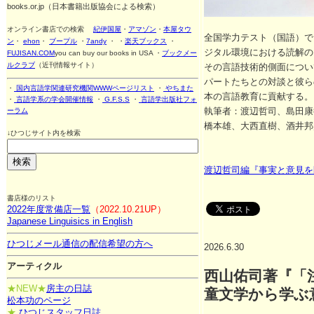
books.or.jp（日本書籍出版協会による検索）
オンライン書店での検索
紀伊国屋
・
アマゾン
・
本屋タウ
全国学力テスト（国語）で
ン
・
ehon
・
ブープル
・
7andy
・ ・
楽天ブックス
・
ジタル環境における読解の
FUJISAN.COM
you can buy our books in USA ・
ブックメー
ルクラブ
（近刊情報サイト）
その言語技術的側面につい
パートたちとの対談と彼ら
・
国内言語学関連研究機関WWWページリスト
・
やちまた
本の言語教育に貢献する。
・
言語学系の学会開催情報
・
G.F.S.S
・
言語学出版社フォ
執筆者：渡辺哲司、島田康
ーラム
橋本雄、大西直樹、酒井邦
↓ひつじサイト内を検索
渡辺哲司編『事実と意見を
書店様のリスト
2022年度常備店一覧
（2022.10.21UP）
Japanese Linguisics in English
ひつじメール通信の配信希望の方へ
2026.6.30
アーティクル
西山佑司著『「
★NEW★
房主の日誌
童文学から学ぶ
松本功のページ
★
ひつじスタッフ日誌