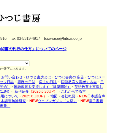
-4916 fax 03-5319-4917 toiawase@hituzi.co.jp
学術書の刊行の仕方」についてのページ
の一番下にあります。
・
お問い合わせ
・
ひつじ書房とは
・
ひつじ書房の 広告
・
ひつじメー
ッフ日誌
・
専務の日誌
・
房主の日誌
・
国語教育を再考する会
・
日
開始）
・
国語教育を支援します（建築開始）
・
英語教育を支援し
1.84)
・
新刊紹介
（2026.6.30UP）
・
これからでる本
採用について
（2025.6.13UP）
・
地図
・
会社概要
・
NEW
日本語音声
日本語習熟論研究
・
NEW
ウェブマガジン「未草」
・
NEW
電子書籍
未発』