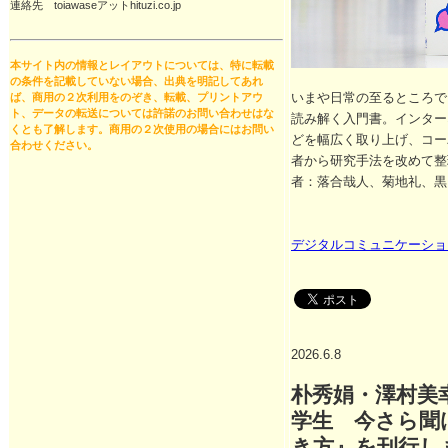
連絡先 toiawaseアットhituzi.co.jp
本サイト内の情報とレイアウトについては、特に転載
の条件を記載していない場合、出典を明記してあれ
いまや日常の至るところで
ば、商用の２次利用をのぞき、転載、プリントアウ
ト、データの転送については許諾のお問い合わせはな
読み解く入門書。インター
くとも了解します。商用の２次使用の場合にはお問い
どを幅広く取り上げ、コー
合わせください。
者から研究手法を改めて整
者：落合哉人、菊地礼、黒
デジタルコミュニケーショ
2026.6.8
朴秀娟・澤村美
学生 今さら聞
き方』を刊行し