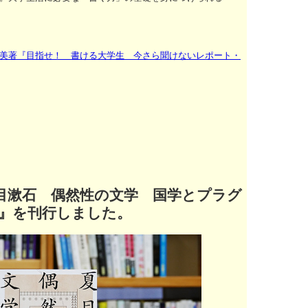
美著『目指せ！ 書ける大学生 今さら聞けないレポート・
目漱石 偶然性の文学 国学とプラグ
』を刊行しました。