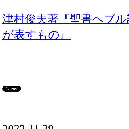
津村俊夫著『聖書ヘブル
が表すもの』
2022.11.29