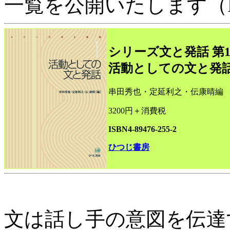
一覧を公開いたします（P
シリーズ文と発話 第
活動としての文と発
串田秀也・定延利之・伝康晴編
3200円＋消費税
ISBN4-89476-255-2
ひつじ書房
文は話し手の意図を伝達