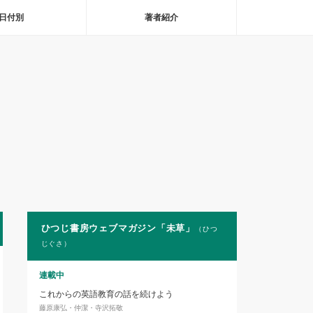
日付別
著者紹介
ひつじ書房ウェブマガジン「未草」
（ひつ
じぐさ）
連載中
これからの英語教育の話を続けよう
藤原康弘・仲潔・寺沢拓敬