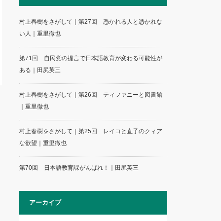
村上春樹をさがして｜第27回 憑かれる人と憑かれな
い人｜重里徹也
第71回 自民党の提言で日本語教育が変わる可能性が
ある｜田尻英三
村上春樹をさがして｜第26回 ティファニーと図書館
｜重里徹也
村上春樹をさがして｜第25回 レイコと直子のクィア
な欲望｜重里徹也
第70回 日本語教育課がんばれ！｜田尻英三
アーカイブ