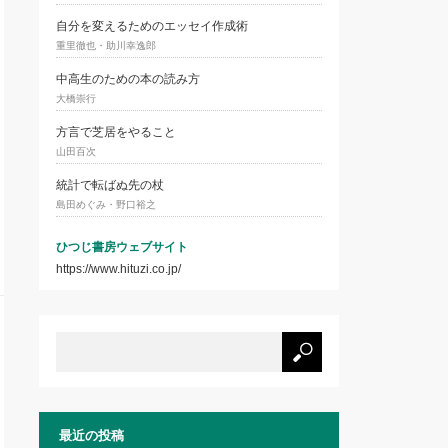
自分を変えるためのエッセイ作成術
重里徹也・助川幸逸郎
中高生のための本の読み方
大橋崇行
方言で芝居をやること
山田百次
統計で転ばぬ先の杖
島田めぐみ・野口裕之
ひつじ書房ウェブサイト
https://www.hituzi.co.jp/
最近の投稿