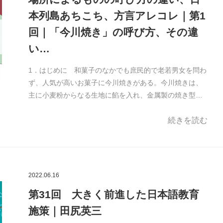
本列島あちこち、方言アレコレ｜第1
回｜「今川焼き」の呼び方、その違
い…
1．はじめに 和菓子のなかでも庶民的で老若男女を問わ
ず、人気が高いお菓子に今川焼きがある。今川焼きは、
主に小麦粉からなる生地に餡を入れ、金属製の焼き型…
続きを読む
2022.06.16
第31回 大きく前進した日本語教育
施策｜田尻英三