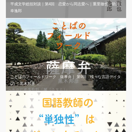
平成文学総括対談｜第4回 恋愛から同志愛へ｜重里徹也・助川
幸逸郎
ことばのフィールドワーク 薩摩弁｜ 第9回 様々な言語デイタ
(2) ｜黒木邦彦…