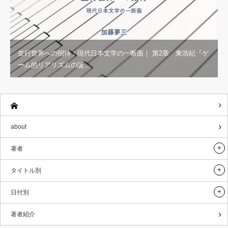
並行世界への招待：現代日本文学の一断面｜ 第2章 東浩紀『ゲ
ーム的リアリズムの誕…
about
著者
タイトル別
日付別
著者紹介