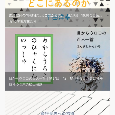
国語教師の“単独性”はどこにあるのか｜第10回 “醜悪な言葉た
ち”は学習対象たり…
目からウロコの百人一首｜第17回 42 契りきなかたみに袖を
絞りつつ末の松山浪越…