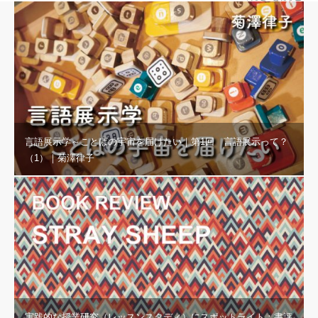
言語展示学～ことばの宇宙を届けたい｜第1回 言語展示って？
（1）｜菊澤律子
実践的な授業研究（レッスンスタディ）にスポットライト：書評