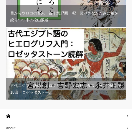
目からウロコの百人一首｜第17回 42 契りきなかたみに袖を
絞りつつ末の松山浪越…
古代エジプト語のヒエログリフ入門：ロゼッタストーン読解｜第
18回 ロゼッタストー…
about