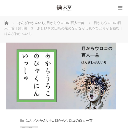
ホーム
はんざわかんいち
,
目からウロコの百人一首
目からウロコの百
人一首｜第3回 ３ あしひきの山鳥の尾のながながし夜をひとりかも寝む｜
はんざわかんいち
はんざわかんいち
,
目からウロコの百人一首