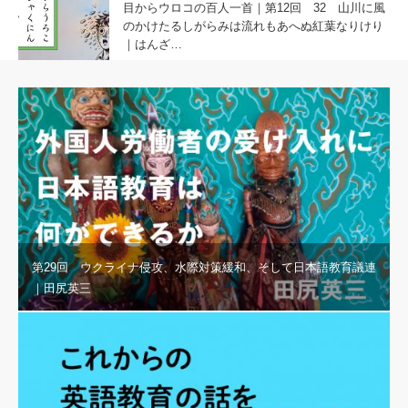
目からウロコの百人一首｜第12回 32 山川に風
のかけたるしがらみは流れもあへぬ紅葉なりけり
｜はんざ…
第29回 ウクライナ侵攻、水際対策緩和、そして日本語教育議連
｜田尻英三