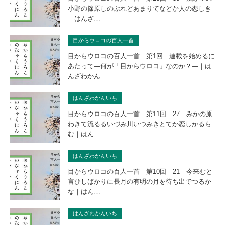
小野の篠原しのぶれどあまりてなどか人の恋しき
｜はんざ…
目からウロコの百人一首
目からウロコの百人一首｜第1回 連載を始めるに
あたって―何が「目からウロコ」なのか？―｜は
んざわかん…
はんざわかんいち
目からウロコの百人一首｜第11回 27 みかの原
わきて流るるいづみ川いつみきとてか恋しかるら
む｜はん…
はんざわかんいち
目からウロコの百人一首｜第10回 21 今来むと
言ひしばかりに長月の有明の月を待ち出でつるか
な｜はん…
はんざわかんいち