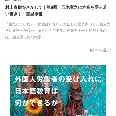
村上春樹をさがして｜第9回 五木寛之に本音を語る若
い書き手｜重里徹也
「授業には出ない、勉強はしない、力任せに暴れ回って、随分大
学に迷惑をかけた。そういう卒業生に名誉博士号を授与するの
は、随分太っ腹な大学…
続きを読む