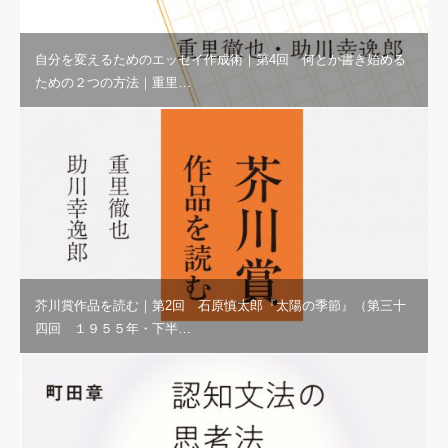
自分を変えるためのエッセイ作成術｜第4回 何とか書き始める
ための２つの方法｜重里…
芥川賞作品を読む｜第2回 石原慎太郎『太陽の季節』（第三十
四回 １９５５年・下半…