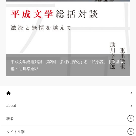
平成文学総括対談｜第3回 多様に深化する「私小説」｜重里徹
也・助川幸逸郎
about
著者
タイトル別