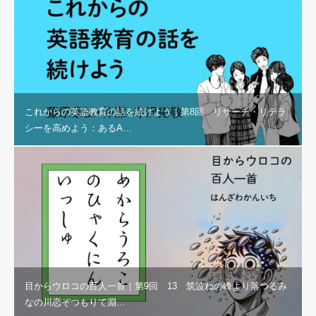
これからの英語教育の話を続けよう｜第8回 リサーチ・リテラ
シーを高めよう：あるA…
目からウロコの百人一首｜第9回 13 筑波ねの峰より落つるみ
なの川恋ぞつもりて淵…