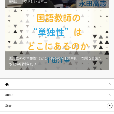
第6回 「やさしい日本…
国語教師の“単独性”はどこにあるのか｜第10回 “醜悪な言葉た
ち”は学習対象たり…
about
著者