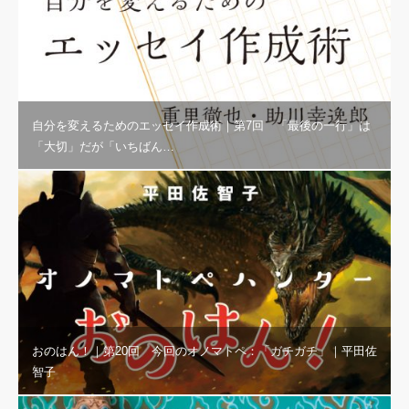
自分を変えるためのエッセイ作成術｜第7回 「最後の一行」は
「大切」だが「いちばん…
おのはん！｜第20回 今回のオノマトペ：「ガチガチ」｜平田佐
智子