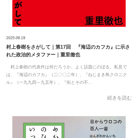
2025.08.19
村上春樹をさがして｜第17回 『海辺のカフカ』に示さ
れた政治的メタファー｜重里徹也
村上春樹の代表作は何だろうか。よく話題にのぼる。私見で
は、『海辺のカフカ』（二〇〇二年）、『ねじまき鳥クロニク
ル』（一九九四～九五年）、『街とその不…
続きを読む