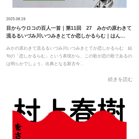
2025.08.19
目からウロコの百人一首｜第11回 27 みかの原わきて
流るるいづみ川いつみきとてか恋しかるらむ｜はん…
みかの原わきて流るるいづみ川いつみきとてか恋しかるらむ 結
句の「恋しかるらむ」という表現から、この歌が恋の歌であるの
は明らかでしょう。出典となる新古今…
続きを読む