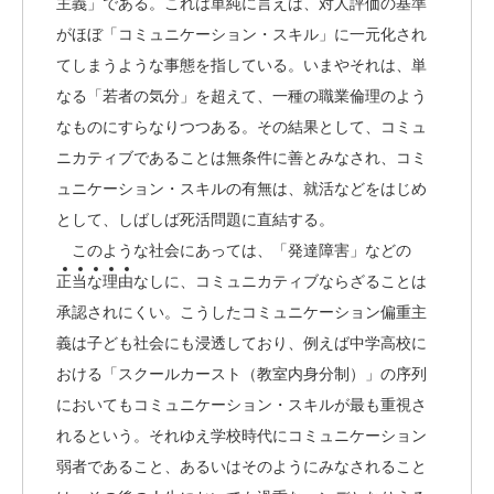
主義」である。これは単純に言えば、対人評価の基準
がほぼ「コミュニケーション・スキル」に一元化され
てしまうような事態を指している。いまやそれは、単
なる「若者の気分」を超えて、一種の職業倫理のよう
なものにすらなりつつある。その結果として、コミュ
ニカティブであることは無条件に善とみなされ、コミ
ュニケーション・スキルの有無は、就活などをはじめ
として、しばしば死活問題に直結する。
このような社会にあっては、「発達障害」などの
正
当
な
理
由
なしに、コミュニカティブならざることは
承認されにくい。こうしたコミュニケーション偏重主
義は子ども社会にも浸透しており、例えば中学高校に
おける「スクールカースト（教室内身分制）」の序列
においてもコミュニケーション・スキルが最も重視さ
れるという。それゆえ学校時代にコミュニケーション
弱者であること、あるいはそのようにみなされること