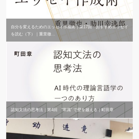
自分を変えるためのエッセイ作成術｜第17回 おすすめエッセイ
を読む（下）｜重里徹…
認知文法の思考法｜第4回 “常識” で壁を越える｜町田章