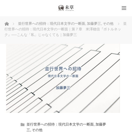
ホーム
並行世界への招待：現代日本文学の一断面
,
加藤夢三
,
その他
並
行世界への招待：現代日本文学の一断面｜第７章 米澤穂信『ボトルネッ
ク』──こんな「私」じゃなくても｜加藤夢三
並行世界への招待：現代日本文学の一断面
,
加藤夢
三
,
その他