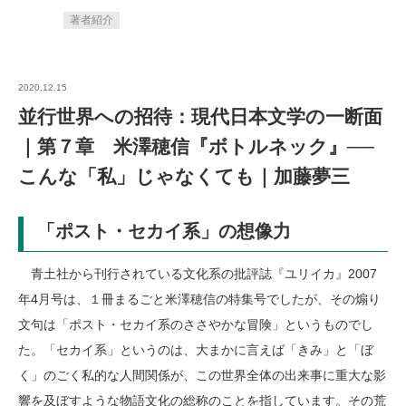
著者紹介
2020.12.15
並行世界への招待：現代日本文学の一断面
｜第７章 米澤穂信『ボトルネック』──
こんな「私」じゃなくても｜加藤夢三
「ポスト・セカイ系」の想像力
青土社から刊行されている文化系の批評誌『ユリイカ』2007
年4月号は、１冊まるごと米澤穂信の特集号でしたが、その煽り
文句は「ポスト・セカイ系のささやかな冒険」というものでし
た。「セカイ系」というのは、大まかに言えば「きみ」と「ぼ
く」のごく私的な人間関係が、この世界全体の出来事に重大な影
響を及ぼすような物語文化の総称のことを指しています。その荒