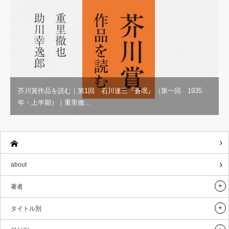
芥川賞作品を読む｜第1回 石川達三『蒼氓』（第一回 1935
年・上半期）｜重里徹…
about
著者
タイトル別