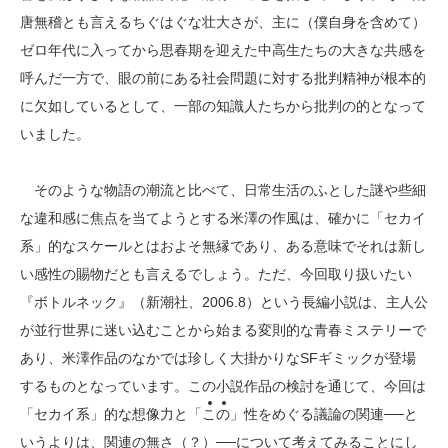
唐無稽とも言えるちぐはぐな壮大さが、主に（僕自身を含めて）
ゼロ年代に入ってから思春期を迎えた中高生たちの大きな共感を
呼んだ一方で、眼の前にある社会問題に対する批判精神が根本的
に欠如しているとして、一部の知識人たちから批判の的となって
いました。
そのような物語の潮流と比べて、日常生活のふとした謎や些細
な違和感に焦点を当てようとする米澤の作風は、確かに「セカイ
系」的なスケールとはおよそ無縁であり、ある意味でそれは新し
い感性の賜物だとも言えるでしょう。ただ、今回取り扱いたい
『ボトルネック』（新潮社、2006.8）という長編小説は、主人公
が並行世界に迷い込むことから始まる変則的な青春ミステリーで
あり、米澤作品のなかでは珍しく大掛かりなSFギミックが登場
するものとなっています。この小説作品の検討を通じて、今回は
「セカイ系」的な想像力と「
こ
の
」性をめぐる議論の関連──と
いうよりは、関連の無さ（？）──について考えてみることにし