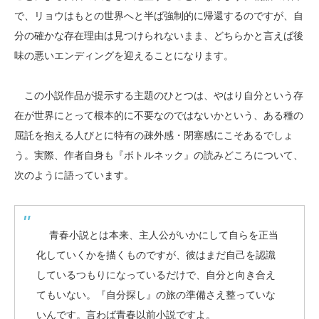
で、リョウはもとの世界へと半ば強制的に帰還するのですが、自
分の確かな存在理由は見つけられないまま、どちらかと言えば後
味の悪いエンディングを迎えることになります。
この小説作品が提示する主題のひとつは、やはり自分という存
在が世界にとって根本的に不要なのではないかという、ある種の
屈託を抱える人びとに特有の疎外感・閉塞感にこそあるでしょ
う。実際、作者自身も『ボトルネック』の読みどころについて、
次のように語っています。
青春小説とは本来、主人公がいかにして自らを正当
化していくかを描くものですが、彼はまだ自己を認識
しているつもりになっているだけで、自分と向き合え
てもいない。『自分探し』の旅の準備さえ整っていな
いんです。言わば青春以前小説ですよ。