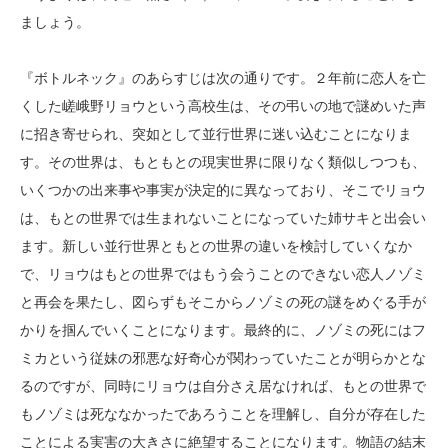
ましょう。
『ボトルネック』のあらすじは次の通りです。２年前に恋人を亡
くした嵯峨野リョウという高校生は、その弔いの地で謎めいた声
に招き寄せられ、突如として並行世界に迷い込むことになりま
す。その世界は、もともとの現実世界に限りなく類似しつつも、
いくつかの出来事や事実が決定的に異なっており、そこでリョウ
は、もとの世界では生まれないことになっていた姉サキと出会い
ます。新しい並行世界ともとの世界の違いを検討していくなか
で、リョウはもとの世界ではもう会うことのできない恋人ノゾミ
と再会を果たし、図らずもそこからノゾミの死の謎をめぐる手が
かりを掴んでいくことになります。最終的に、ノゾミの死にはフ
ミカという従妹の邪悪な好奇心が関わっていたことが明らかとな
るのですが、同時にリョウは自分さえ居なければ、もとの世界で
もノゾミは死ななかったであろうことを理解し、自分が存在した
ことによる実害の大きさに絶望することになります。物語の結末