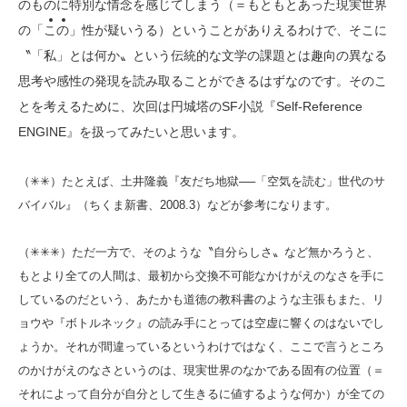
のものに特別な情念を感じてしまう（＝もともとあった現実世界
の「
こ
の
」性が疑いうる）ということがありえるわけで、そこに
〝「私」とは何か〟という伝統的な文学の課題とは趣向の異なる
思考や感性の発現を読み取ることができるはずなのです。そのこ
とを考えるために、次回は円城塔のSF小説『Self-Reference
ENGINE』を扱ってみたいと思います。
（✳✳）たとえば、土井隆義『友だち地獄──「空気を読む」世代のサ
バイバル』（ちくま新書、2008.3）などが参考になります。
（✳✳✳）ただ一方で、そのような〝自分らしさ〟など無かろうと、
もとより全ての人間は、最初から交換不可能なかけがえのなさを手に
しているのだという、あたかも道徳の教科書のような主張もまた、リ
ョウや『ボトルネック』の読み手にとっては空虚に響くのはないでし
ょうか。それが間違っているというわけではなく、ここで言うところ
のかけがえのなさというのは、現実世界のなかである固有の位置（＝
それによって自分が自分として生きるに値するような何か）が全ての