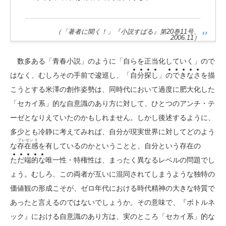
（「著者に聞く！」『小説すばる』第20巻11号、
2006.11）
数多ある「青春小説」のように「自らを正当化していく」ので
はなく、むしろその手前で逡巡し、「
自
分
探
し
」
の
で
き
な
さ
を描
こうとする米澤の創作姿勢は、同時代において過度に肥大化した
「セカイ系」的な自意識のあり方に対して、ひとつのアンチ・テ
ーゼとなりえていたのかもしれません。しかし後述するように、
多少とも冷静に考えてみれば、自分が現実世界に対してどのよう
プレゼンス
な
存在感
を有しているのかということと、自分という存在の
た
だ
端
的
な
唯一性・特権性は、まったく異なるレベルの問題でし
ょう。むしろ、この両者が互いに混同されてしまうような独特の
価値観の形成こそが、ゼロ年代における時代精神の大きな特質で
あったと言えるのではないでしょうか。その意味で、『ボトルネ
ック』における自意識のあり方は、実のところ「セカイ系」的な