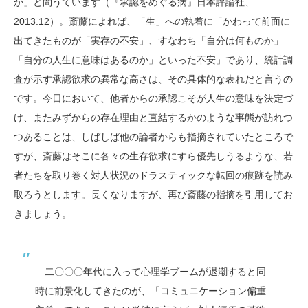
か」と問うています（『承認をめぐる病』日本評論社、
2013.12）。斎藤によれば、「生」への執着に「かわって前面に
出てきたものが「実存の不安」、すなわち「自分は何ものか」
「自分の人生に意味はあるのか」といった不安」であり、統計調
査が示す承認欲求の異常な高さは、その具体的な表れだと言うの
です。今日において、他者からの承認こそが人生の意味を決定づ
け、またみずからの存在理由と直結するかのような事態が訪れつ
つあることは、しばしば他の論者からも指摘されていたところで
すが、斎藤はそこに各々の生存欲求にすら優先しうるような、若
者たちを取り巻く対人状況のドラスティックな転回の痕跡を読み
取ろうとします。長くなりますが、再び斎藤の指摘を引用してお
きましょう。
二〇〇〇年代に入って心理学ブームが退潮すると同
時に前景化してきたのが、「コミュニケーション偏重