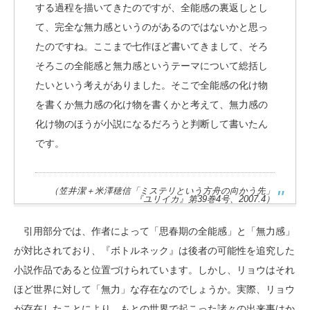
する過程を描いてきたのですが、全能感の裏返しとし
て、完全な無力感というのがあるのではないかと思っ
たのですね。ここまで七作ほど書いてきまして、そろ
そろこの全能感と無力感というテーマについて総括し
たいという考えがありました。そこで全能感の化け物
を書くか無力感の化け物を書くかと考えて、無力感の
化け物のほうが小説になるだろうと判断して書いたん
です。
（笠井潔＋米澤穂信「ミステリという方舟の向かう先」
『ユリイカ』第39巻4号、2007.4）
引用部分では、作者によって「思春期の全能感」と「無力感」
が対比されており、『ボトルネック』は後者の可能性を追究した
小説作品であると位置づけられています。しかし、リョウはそれ
ほど世界に対して「無力」な存在なのでしょうか。実際、リョウ
が存在したことにより、もとの世界で起こった諸々の出来事はか