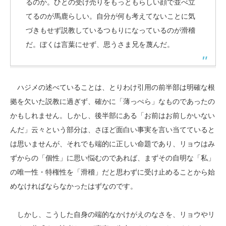
るのか。ひとの受け売りをもっともらしい顔で並べ立
てるのが馬鹿らしい。自分が何も考えてないことに気
づきもせず説教しているつもりになっているのが滑稽
だ。ぼくは言葉にせず、思うさま兄を蔑んだ。
ハジメの述べていることは、とりわけ引用の前半部は明確な根
拠を欠いた説教に過ぎず、確かに「薄っぺら」なものであったの
かもしれません。しかし、後半部にある「お前はお前しかいない
んだ」云々という部分は、さほど面白い事実を言い当てていると
は思いませんが、それでも端的に正しい命題であり、リョウはみ
ずからの「個性」に思い悩むのであれば、まずその自明な「私」
の唯一性・特権性を「滑稽」だと思わずに受け止めることから始
めなければならなかったはずなのです。
しかし、こうした自身の端的なかけがえのなさを、リョウやリ