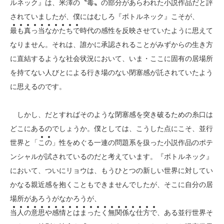
ルネック』は、米澤の〝毒〟の部分があらわれた小説作品だと評
されていましたが、僕にはむしろ『ボトルネック』こそが、
最
も
真
っ
当
な
か
た
ち
で
時代の感性を反映させていたように思えて
なりません。それは、誰かに承認されることがみずからの生き方
に直結するような社会状況において、いま・ここに固有の居場所
を持てない人びとによる行き場のない閉塞感が託されていたよう
に思えるのです。
しかし、だとすればそのような閉塞感を突き破るための糸口は
どこにあるのでしょうか。僕としては、こうした点にこそ、並行
世界と「
こ
の
」性をめぐる一連の問題系を扱った小説作品のポテ
ンシャルが試されているのだと考えています。『ボトルネック』
において、ついにリョウは、もうひとつの新しい世界に対してい
かなる親近感を抱くこともできませんでしたが、そこに自分の居
場所があろうがなかろうが、
当
人
の
意
思
や
感
情
と
は
ま
っ
た
く
無
関
係
な
仕
方
で
、ある並行世界そ