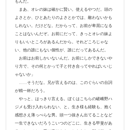
もんだ。
まあ、オレの妹は確かに賢い。使えるやつだ。頭の
よさとか、ひとあたりのよさとかでは、敵わないかも
しれない。だけどな。だからって、お前が卑屈になる
ことはないんだぞ。お前にだって、きっとオレの妹よ
りもいいところがあるんだから。それどころじゃな
い、他の誰にもない個性が、誰にだってあるんだ。
お前はお前しかいないんだ。お前にしかできないや
り方で、その何とかって子と付き合ってやればいいじ
ゃないか」
……そうだな。兄が言えるのは、このぐらいの台詞
が精一杯だろう。
やっと、はっきり言える。ぼくはこちらの嵯峨野ハ
ジメも受け入れられない、と。生き様も経験も、抱く
感想さえ薄っぺらな男。頭一つ抜きん出てることなど
一生できないだろうこいつのどこに、生きる甲斐があ