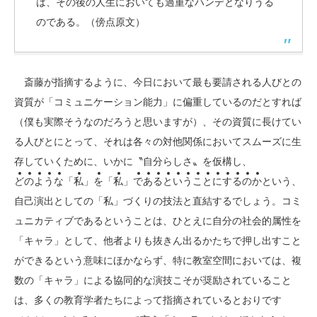
は、その後の人生においても過重なハンデとなりうる
のである。（傍点原文）
斎藤が指摘するように、今日において最も要請される人びとの
資質が「コミュニケーション能力」に偏重しているのだとすれば
（僕も実際そうなのだろうと思いますが）、その資質に長けてい
る人びとにとって、それは各々の対他関係においてスムーズに生
存していくために、いかに〝自分らしさ〟を仮構し、
ど
の
よ
う
な
「
私
」
を
「
私
」
で
あ
る
と
い
う
こ
と
に
す
る
の
か
という、
自己演出としての「私」づくりの技法と直結するでしょう。コミ
ュニカティブであるということは、ひとえに自分の社会的属性を
「キャラ」として、他者よりも抜きん出るかたちで押し出すこと
ができるという意味にほかならず、特に教室空間においては、複
数の「キャラ」による協同的な演技こそが奨励されていること
は、多くの教育学者たちによって指摘されているとおりです