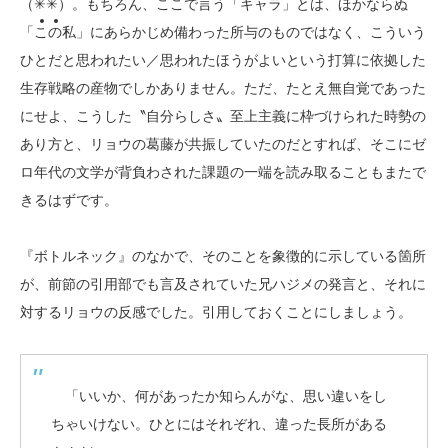
（✳✳）。もちろん、ここで言う「キャラ」とは、ほかならぬ
「
こ
の
私」にあらかじめ備わった所与のものではなく、こういう
ひとだと思われたい／思われたほうがよいという打算に依拠した
生存戦略の産物でしかありません。ただ、たとえ無自覚であった
にせよ、こうした〝自分らしさ〟至上主義に枠づけられた時勢の
あり方と、リョウの葛藤が共振していたのだとすれば、そこにゼ
ロ年代の文学が背負わされた課題の一端を読み取ることもまたで
きるはずです。
『ボトルネック』のなかで、そのことを象徴的に示している箇所
が、前節の引用部でも言及されていた兄ハジメの発言と、それに
対するリョウの反感でした。引用しておくことにしましょう。
「いいか、何があったか知らんがな、思い違いをし
ちゃいけない。ひとにはそれぞれ、違った長所がある