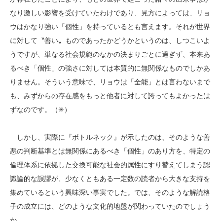
なり激しい影響を受けていたわけであり、見方によっては、リョ
ウはかなり強い「個性」を持っているとも言えます。それが世界
に対して〝善い〟ものであったかどうかというのは、しつこいよ
うですが、単なる社会規範のなかの決まりごとに過ぎず、本来あ
るべき「個性」の強さに対しては本質的に無関係なものでしかあ
りません。そういう意味で、リョウは「全能」とは言わないまで
も、みずからの存在感をもっと他者に対して誇ってもよかったは
ずなのです。（✳）
しかし、実際に『ボトルネック』が示したのは、そのような善
悪の判断基準とは無関係にあるべき「個性」のあり方を、特定の
倫理体系に依拠した交換可能な社会的属性にすり替えてしまう認
識論的な誤謬が、少なくともある一定数の読者から大きな支持を
集めているという興味深い事実でした。では、そのような解読格
子の成立には、どのような文化的地盤が関わっていたのでしょう
か。