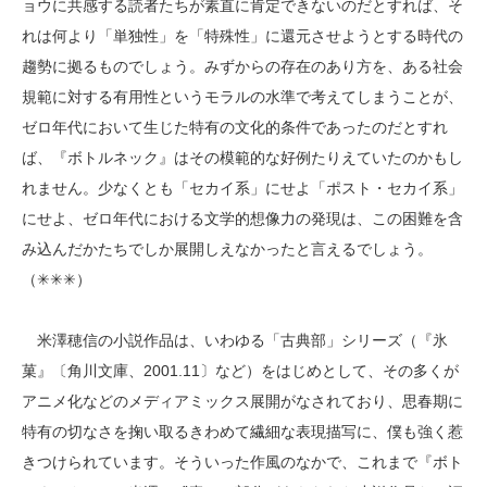
ョウに共感する読者たちが素直に肯定できないのだとすれば、そ
れは何より「単独性」を「特殊性」に還元させようとする時代の
趨勢に拠るものでしょう。みずからの存在のあり方を、ある社会
規範に対する有用性というモラルの水準で考えてしまうことが、
ゼロ年代において生じた特有の文化的条件であったのだとすれ
ば、『ボトルネック』はその模範的な好例たりえていたのかもし
れません。少なくとも「セカイ系」にせよ「ポスト・セカイ系」
にせよ、ゼロ年代における文学的想像力の発現は、この困難を含
み込んだかたちでしか展開しえなかったと言えるでしょう。
（✳✳✳）
米澤穂信の小説作品は、いわゆる「古典部」シリーズ（『氷
菓』〔角川文庫、2001.11〕など）をはじめとして、その多くが
アニメ化などのメディアミックス展開がなされており、思春期に
特有の切なさを掬い取るきわめて繊細な表現描写に、僕も強く惹
きつけられています。そういった作風のなかで、これまで『ボト