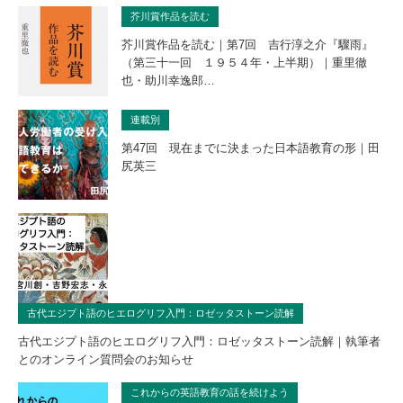
芥川賞作品を読む
芥川賞作品を読む｜第7回 吉行淳之介『驟雨』
（第三十一回 １９５４年・上半期）｜重里徹
也・助川幸逸郎…
連載別
第47回 現在までに決まった日本語教育の形｜田
尻英三
古代エジプト語のヒエログリフ入門：ロゼッタストーン読解
古代エジプト語のヒエログリフ入門：ロゼッタストーン読解｜執筆者
とのオンライン質問会のお知らせ
これからの英語教育の話を続けよう