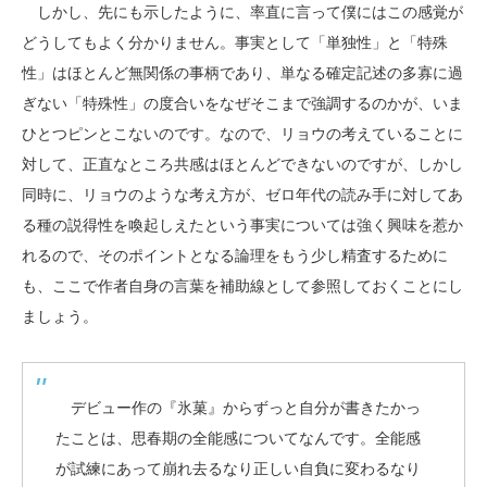
しかし、先にも示したように、率直に言って僕にはこの感覚が
どうしてもよく分かりません。事実として「単独性」と「特殊
性」はほとんど無関係の事柄であり、単なる確定記述の多寡に過
ぎない「特殊性」の度合いをなぜそこまで強調するのかが、いま
ひとつピンとこないのです。なので、リョウの考えていることに
対して、正直なところ共感はほとんどできないのですが、しかし
同時に、リョウのような考え方が、ゼロ年代の読み手に対してあ
る種の説得性を喚起しえたという事実については強く興味を惹か
れるので、そのポイントとなる論理をもう少し精査するために
も、ここで作者自身の言葉を補助線として参照しておくことにし
ましょう。
デビュー作の『氷菓』からずっと自分が書きたかっ
たことは、思春期の全能感についてなんです。全能感
が試練にあって崩れ去るなり正しい自負に変わるなり