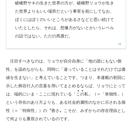
嵯峨野サキの生きた世界の方が、嵯峨野リョウが生き
た世界よりもいい場所だという事実を前にしてなお、
ぼくにはぼくのいいところがあるさなどと思い続けて
いたとしたら、それは、想像力がないとかいうレベル
の話ではない。ただの馬鹿だ。
注目すべきなのは、リョウが自分自身に「他の誰にもない個
性」を認めながらも、同時に「違っていることはそれだけでは価
値を生まない」と考えていることです。つまり、本連載の初回に
示した柄谷行人の言葉を用いてまとめるならば、リョウにとって
は、端的にいま・ここに現れている「
こ
の
私」（＝「単独性」）
という存在のあり方よりも、ある社会的属性のなかに示される個
性（＝「特殊性」）の〝善さ〟こそが、みずからの存在理由とし
て何よりも重視されているのです。