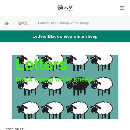
ホーム
連載別
Letters:Black sheep white sheep
Letters:Black sheep white sheep
2021.05.13