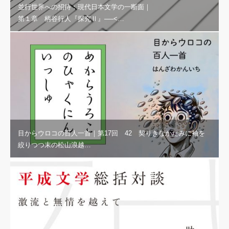
並行世界への招待：現代日本文学の一断面｜
第１章 柄谷行人『探究Ⅱ』──<…
目からウロコの百人一首｜第17回 42 契りきなかたみに袖を
絞りつつ末の松山浪越…