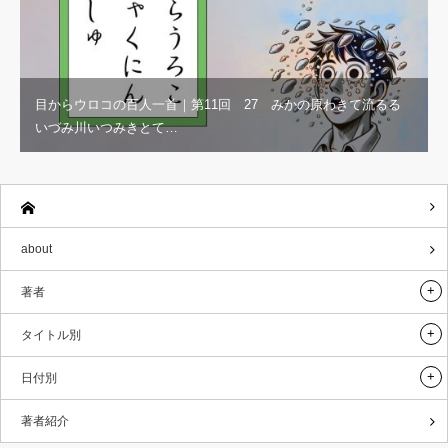
目からウロコの百人一首｜第11回 27 みかの原わきて流るる
いづみ川いつみきとて…
about
著者
タイトル別
日付別
著者紹介