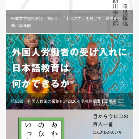
平成文学総括対談｜第9回 「土地の力」を感じて｜重里徹也・
助川幸逸郎
第63回 外国人政策の厳格化と2026年度概算要求｜田尻英三