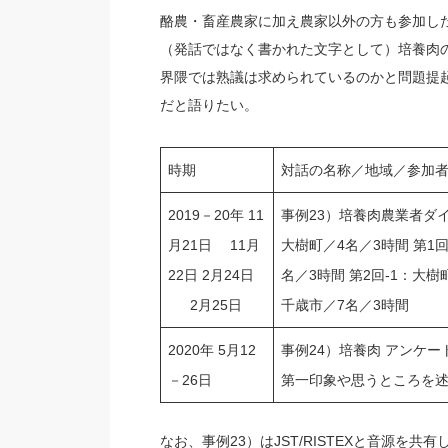
酪農・畜産農家に加え農家以外の方も参加し
（発話ではなく書かれた文字として）培養肉
界隈では熟議は求められているのかと問題提
だと語りたい。
時期
対話の名称／地域／参加
2019－20年 11
事例23）培養肉農業者ダイ
月21日 11月
大樹町／4名／3時間 第1
22日 2月24日
名／3時間 第2回-1：大樹
2月25日
千歳市／7名／3時間
2020年 5月12
事例24）培養肉 アンケ
－26日
第一印象や思うところを述
なお、事例23）はJST/RISTEXと音源を共