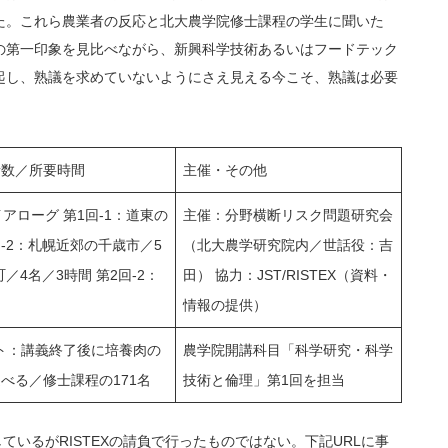
た。これら農業者の反応と北大農学院修士課程の学生に聞いた
の第一印象を見比べながら、新興科学技術あるいはフードテック
起し、熟議を求めていないようにさえ見える今こそ、熟議は必要
者数／所要時間
主催・その他
アローグ 第1回-1：道東の
主催：分野横断リスク問題研究会
回-2：札幌近郊の千歳市／5
（北大農学研究院内／世話役：吉
町／4名／3時間 第2回-2：
田） 協力：JST/RISTEX（資料・
情報の提供）
ート：講義終了後に培養肉の
農学院開講科目「科学研究・科学
べる／修士課程の171名
技術と倫理」第1回を担当
有しているがRISTEXの請負で行ったものではない。下記URLに事