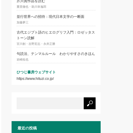
芥川賞作品を読む
重里徹也・助川幸逸郎
並行世界への招待：現代日本文学の一断面
加藤夢三
古代エジプト語のヒエログリフ入門：ロゼッタス
トーン読解
宮川創・吉野宏志・永井正勝
句読法、テンマルルール わかりやすさのきほん
岩崎拓也
ひつじ書房ウェブサイト
https://www.hituzi.co.jp/
最近の投稿