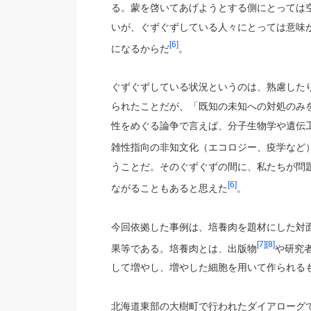
る。蒙を啓いてあげようとする側にとっては
いが、ぐずぐずしている人々にとっては意味
[6]
になるからだ
。
ぐずぐずしている状況というのは、熟慮した
られたことだが、「既知の未知への対処のみ
性をめぐる論争で言えば、分子生物学や遺伝
雑性指向の非知文化（エコロジー、疫学など
うことだ。そのぐずぐずの間に、私たちが問
[6]
ながることもあると思えた
。
今回依拠した事例は、培養肉を題材にした対
[7]
[8]
果等である。培養肉とは、出版物
や研究
して増やし、増やした細胞を用いて作られる
北海道東部の大樹町で行われたダイアローグ