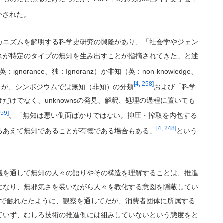
かされた。
カニズムを解明する科学史研究の興隆があり、「社会学やジェン
スが特定のタイプの無知を生み出すことが指摘されてきた」と述
gnorance、独：Ignoranz）か非知（英：non-knowledge、
[4, 258]
]を脇に置くが、シンポジウムでは無知（非知）の分類
および「科学
けでなく、unknownsの発見、解釈、処理の過程に置いても
259]
。「無知は悪い側面ばかりではない。抑圧・搾取を内包する
[4, 248]
ろあえて無知であることが有徳である場合もある」
という
議を通して無知の人々の語りやその構造を理解することは、推進
になり、無邪気さを装いながら人々を教化する意図を隠蔽してい
後で触れたたように、観察を通してだが、消費者団体に所属する
ていず、むしろ技術の推進側には組みしていないという態度をと