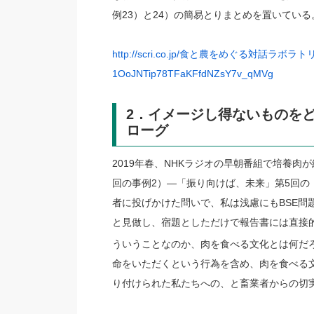
例23）と24）の簡易とりまとめを置いている
http://scri.co.jp/食と農をめぐる対話ラボラトリ/?
1OoJNTip78TFaKFfdNZsY7v_qMVg
2．イメージし得ないものを
ローグ
2019年春、NHKラジオの早朝番組で培養
回の事例2）—「振り向けば、未来」第5回の「
者に投げかけた問いで、私は浅慮にもBSE問
と見做し、宿題としただけで報告書には直接
ういうことなのか、肉を食べる文化とは何だ
命をいただくという行為を含め、肉を食べる
り付けられた私たちへの、と畜業者からの切