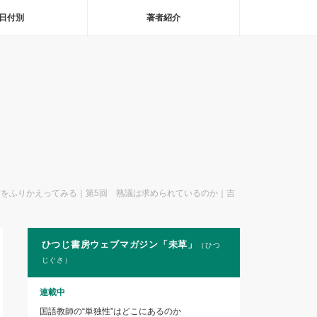
日付別
著者紹介
をふりかえってみる｜第5回 熟議は求められているのか｜吉
ひつじ書房ウェブマガジン「未草」
（ひつ
じぐさ）
連載中
国語教師の“単独性”はどこにあるのか