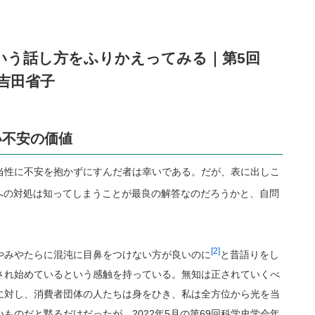
いう話し方をふりかえってみる｜第5回
吉田省子
い不安の価値
当性に不安を抱かずにすんだ者は幸いである。だが、表に出しこ
への対処は知ってしまうことが最良の解答なのだろうかと、自問
[2]
やみやたらに混沌に目鼻をつけない方が良いのに
と昔語りをし
され始めているという感触を持っている。無知は正されていくべ
に対し、消費者団体の人たちは身をひき、私は全方位から光を当
ものだと黙るだけだったが、2022年5月の第69回科学史学会年