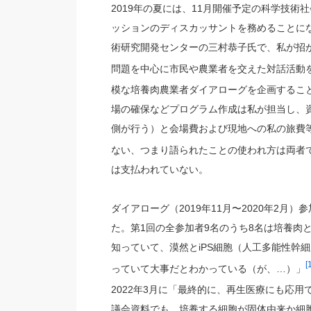
2019年の夏には、11月開催予定の科学技術
ッションのディスカッサントを務めることになっ
術研究開発センターの三村恭子氏で、私が招か
問題を中心に市民や農業者を交えた対話活動
模な培養肉農業者ダイアローグを企画するこ
場の確保などプログラム作成は私が担当し、資料
側が行う）と会場費および現地への私の旅費等
ない、つまり語られたことの使われ方は両者
は支払われていない。
ダイアローグ（2019年11月〜2020年2
た。第1回の全参加者9名のうち8名は培養肉
知っていて、漠然とiPS細胞（人工多能性幹
[
っていて大事だとわかっている（が、…）」
2022年3月に「最終的に、再生医療にも応用
議会資料でも、培養する細胞が固体由来か細胞