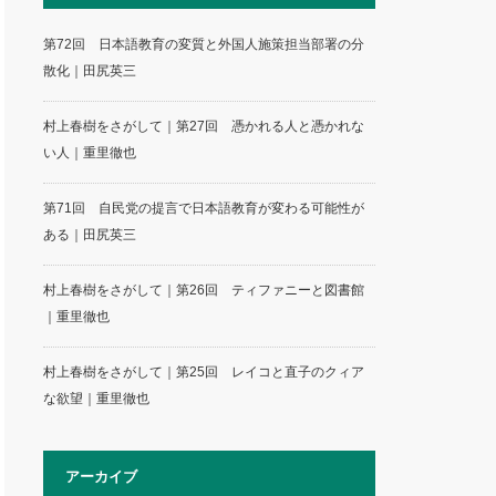
第72回 日本語教育の変質と外国人施策担当部署の分
散化｜田尻英三
村上春樹をさがして｜第27回 憑かれる人と憑かれな
い人｜重里徹也
第71回 自民党の提言で日本語教育が変わる可能性が
ある｜田尻英三
村上春樹をさがして｜第26回 ティファニーと図書館
｜重里徹也
村上春樹をさがして｜第25回 レイコと直子のクィア
な欲望｜重里徹也
アーカイブ