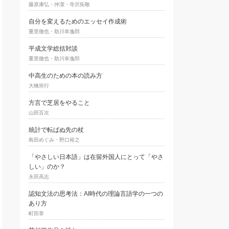
藤原康弘・仲潔・寺沢拓敬
自分を変えるためのエッセイ作成術
重里徹也・助川幸逸郎
平成文学総括対談
重里徹也・助川幸逸郎
中高生のための本の読み方
大橋崇行
方言で芝居をやること
山田百次
統計で転ばぬ先の杖
島田めぐみ・野口裕之
「やさしい日本語」は在留外国人にとって「やさ
しい」のか？
永田高志
認知文法の思考法：AI時代の理論言語学の一つの
あり方
町田章