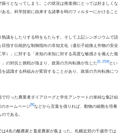
空振りとなってしまう。この状況は推進側にとっては好ましくな
がある。科学技術に由来する諸事を時のフィルターにかけること
り熟議をしたりする時をもたらす。そして上記シンポジウムで語
を目指す伝統的な制御指向の非知文化（遺伝子組換え作物の安全
工学）」に対する「未知の未知に対する高度な敏感さを備えた複
[5, 259]
）」の対抗と挑戦が強まり、政策の方向転換が生じた
とい
題を認識する枠組みが変容することがあり、政策の方向転換につ
面で行った農業者ダイアローグと学生アンケートの単純な集計結
[9]
者のホームページ
などから言葉を借りれば、動物の細胞を培養
ものである。
では4名の酪農家と畜産農家が集まった。札幌近郊の千歳市では