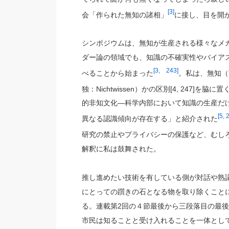
[3]
会「作られた無知の諸相」
に接し、目を開
シンポジウムは、無知が生産される様々なメ
ダー論の領域でも、知識の不確実性やバイア
[3, 243]
べることから始まった
。私は、無知（英：i
独：Nichtwissen）かの区別[4, 247
的非知文化—科学内部において知識の生産だけだ
[5, 
異なる認識傾向が存在する」と紹介された
研究の禁止やプライバシーの保護など、むし
解釈に私は鼓舞された。
推し進めたい技術を有している側が対話や熟
にとっての躓きの石となる物を取り除くこと
る。連載第2回の４節最後から三段落目の最
市民は知ることと受け入れることを一体とし