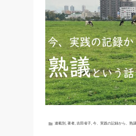
連載別
,
著者
,
吉田省子
,
今、実践の記録から、熟