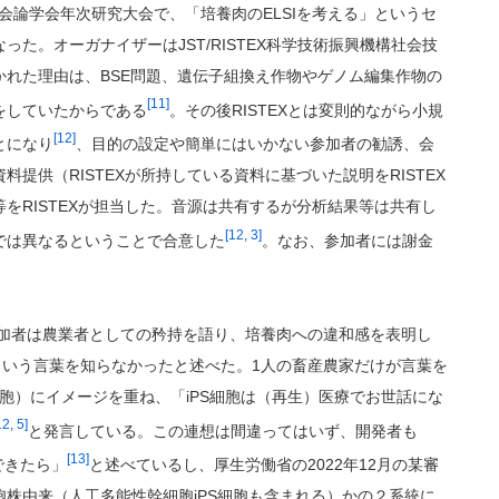
社会論学会年次研究大会で、「培養肉のELSIを考える」というセ
た。オーガナイザーはJST/RISTEX科学技術振興機構社会技
れた理由は、BSE問題、遺伝子組換え作物やゲノム編集作物の
[11]
をしていたからである
。その後RISTEXとは変則的ながら小規
[12]
とになり
、目的の設定や簡単にはいかない参加者の勧誘、会
提供（RISTEXが所持している資料に基づいた説明をRISTEX
をRISTEXが担当した。音源は共有するが分析結果等は共有し
[12, 3]
では異なるということで合意した
。なお、参加者には謝金
月）参加者は農業者としての矜持を語り、培養肉への違和感を表明し
という言葉を知らなかったと述べた。1人の畜産農家だけが言葉を
細胞）にイメージを重ね、「iPS細胞は（再生）医療でお世話にな
12, 5]
と発言している。この連想は間違ってはいず、開発者も
[13]
できたら」
と述べているし、厚生労働省の2022年12月の某審
株由来（人工多能性幹細胞iPS細胞も含まれる）かの２系統に