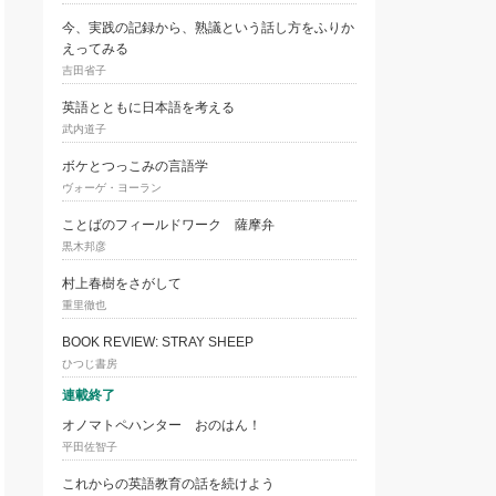
今、実践の記録から、熟議という話し方をふりか
えってみる
吉田省子
英語とともに日本語を考える
武内道子
ボケとつっこみの言語学
ヴォーゲ・ヨーラン
ことばのフィールドワーク 薩摩弁
黒木邦彦
村上春樹をさがして
重里徹也
BOOK REVIEW: STRAY SHEEP
ひつじ書房
連載終了
オノマトペハンター おのはん！
平田佐智子
これからの英語教育の話を続けよう