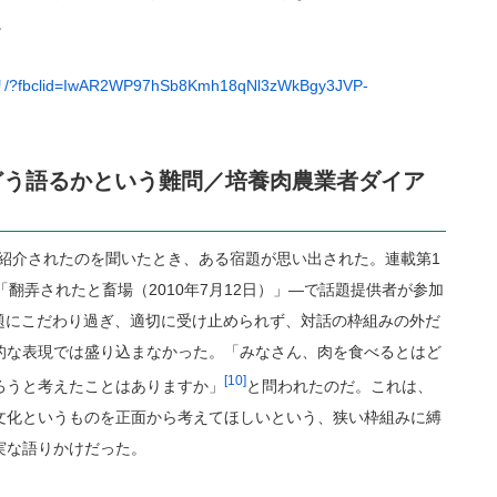
。
fbclid=IwAR2WP97hSb8Kmh18qNl3zWkBgy3JVP-
どう語るかという難問／培養肉農業者ダイア
肉が紹介されたのを聞いたとき、ある宿題が思い出された。連載第1
翻弄されたと畜場（2010年7月12日）」—で話題提供者が参加
題にこだわり過ぎ、適切に受け止められず、対話の枠組みの外だ
的な表現では盛り込まなかった。「みなさん、肉を食べるとはど
[10]
ろうと考えたことはありますか」
と問われたのだ。これは、
文化というものを正面から考えてほしいという、狭い枠組みに縛
実な語りかけだった。