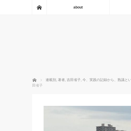
ホーム
about
ホーム
連載別
,
著者
,
吉田省子
,
今、実践の記録から、熟議と
田省子