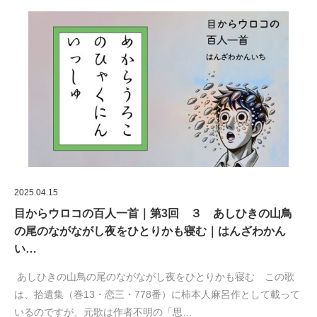
2025.04.15
目からウロコの百人一首｜第3回 ３ あしひきの山鳥
の尾のながながし夜をひとりかも寝む｜はんざわかん
い…
あしひきの山鳥の尾のながながし夜をひとりかも寝む この歌
は、拾遺集（巻13・恋三・778番）に柿本人麻呂作として載って
いるのですが、元歌は作者不明の「思…