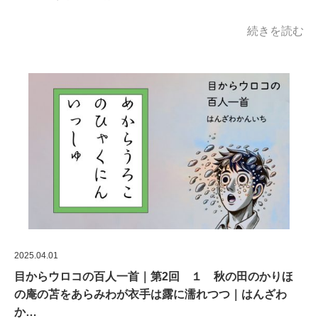
続きを読む
2025.04.01
目からウロコの百人一首｜第2回 １ 秋の田のかりほ
の庵の苫をあらみわが衣手は露に濡れつつ｜はんざわ
か…