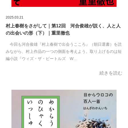
2025.03.21
村上春樹をさがして｜第12回 河合俊雄が説く、人と人
の出会いの形（下）｜重里徹也
今回も河合俊雄『村上春樹で出会うこころ』（朝日選書）を読
みながら、村上作品の一つの側面を考えよう。取り上げるのは短
編小説『ウィズ・ザ・ビートルズ W…
続きを読む