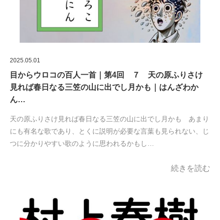
2025.05.01
目からウロコの百人一首｜第4回 ７ 天の原ふりさけ
見れば春日なる三笠の山に出でし月かも｜はんざわか
ん…
天の原ふりさけ見れば春日なる三笠の山に出でし月かも あまり
にも有名な歌であり、とくに説明が必要な言葉も見られない、じ
つに分かりやすい歌のように思われるかもし…
続きを読む