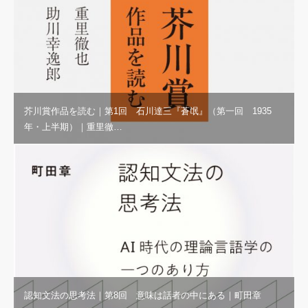
芥川賞作品を読む｜第1回 石川達三『蒼氓』（第一回 1935
年・上半期）｜重里徹…
認知文法の思考法｜第8回 意味は話者の中にある｜町田章