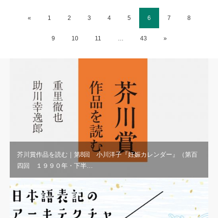
«
1
2
3
4
5
6
7
8
9
10
11
…
43
»
芥川賞作品を読む｜第8回 小川洋子『妊娠カレンダー』（第百
四回 １９９０年・下半…