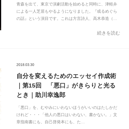
青森を出て、東京で演劇活動を始めると同時に、津軽弁
による一人芝居もやるようになりました。『或るめぐら
の話』という演目です。これは方言詩人、高木恭造（…
続きを読む
2018.03.30
自分を変えるためのエッセイ作成術
｜第15回 「悪口」がきらりと光る
とき｜助川幸逸郎
「悪口」を、むやみにいわないほうがいいのはたしかだ
けれど・・・「他人の悪口はいわない、書かない。」文
章指南書にも、自己啓発本にも、た…