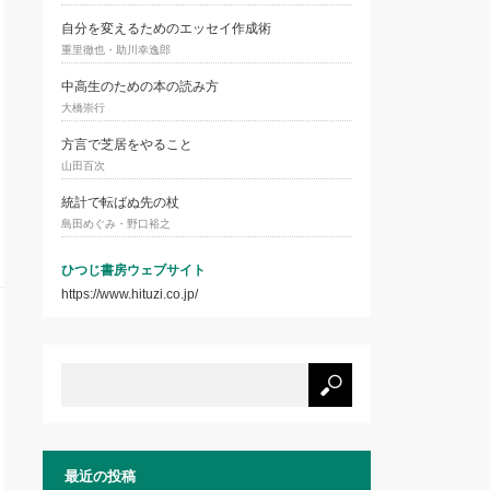
自分を変えるためのエッセイ作成術
重里徹也・助川幸逸郎
中高生のための本の読み方
大橋崇行
方言で芝居をやること
山田百次
統計で転ばぬ先の杖
島田めぐみ・野口裕之
ひつじ書房ウェブサイト
https://www.hituzi.co.jp/
最近の投稿