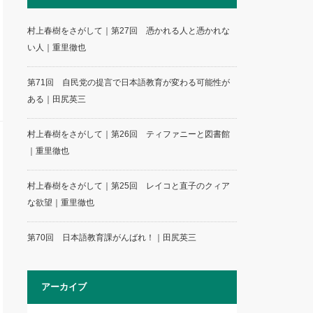
村上春樹をさがして｜第27回 憑かれる人と憑かれな
い人｜重里徹也
第71回 自民党の提言で日本語教育が変わる可能性が
ある｜田尻英三
村上春樹をさがして｜第26回 ティファニーと図書館
｜重里徹也
村上春樹をさがして｜第25回 レイコと直子のクィア
な欲望｜重里徹也
第70回 日本語教育課がんばれ！｜田尻英三
アーカイブ