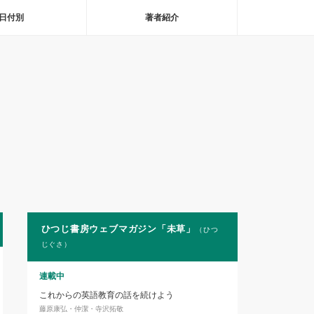
日付別
著者紹介
ひつじ書房ウェブマガジン「未草」
（ひつ
じぐさ）
連載中
これからの英語教育の話を続けよう
藤原康弘・仲潔・寺沢拓敬