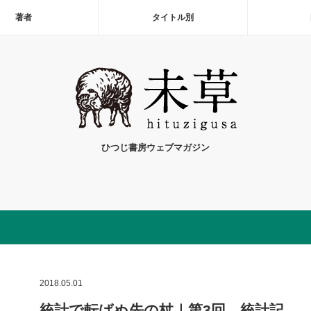
著者
タイトル別
ひつじ書房ウェブマガジン
2018.05.01
統計で転ばぬ先の杖｜第3回 統計記