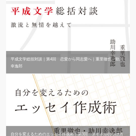
平成文学総括対談｜第4回 恋愛から同志愛へ｜重里徹也・助川
幸逸郎
自分を変えるためのエッセイ作成術｜第3回 タイトルのつけ方