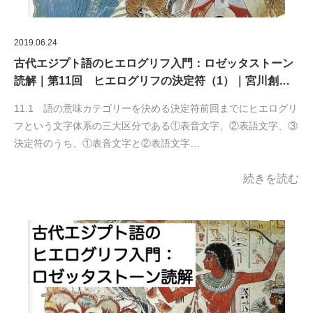
2019.06.24
古代エジプト語のヒエログリフ入門：ロゼッタストーン
読解｜第11回 ヒエログリフの決定符（1）｜宮川創…
11.1 語の意味カテゴリーを決める決定符前回までにヒエログリ
フという文字体系の三大区分である①表音文字、②表語文字、③
決定符のうち、①表音文字と②表語文字…
続きを読む