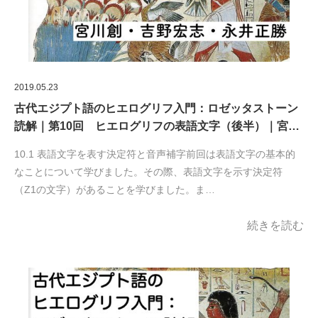
2019.05.23
古代エジプト語のヒエログリフ入門：ロゼッタストーン
読解｜第10回 ヒエログリフの表語文字（後半）｜宮…
10.1 表語文字を表す決定符と音声補字前回は表語文字の基本的
なことについて学びました。その際、表語文字を示す決定符
（Z1の文字）があることを学びました。ま…
続きを読む