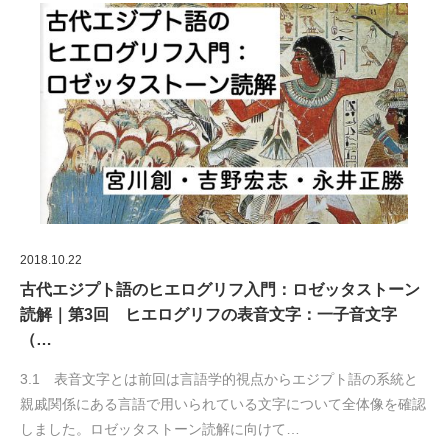
2018.10.22
古代エジプト語のヒエログリフ入門：ロゼッタストーン
読解｜第3回 ヒエログリフの表音文字：一子音文字
（…
3.1 表音文字とは前回は言語学的視点からエジプト語の系統と
親戚関係にある言語で用いられている文字について全体像を確認
しました。ロゼッタストーン読解に向けて…