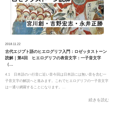
2018.11.22
古代エジプト語のヒエログリフ入門：ロゼッタストーン
読解｜第4回 ヒエログリフの表音文字：一子音文字
（…
4.1 日本語のハ行音に近い音今回は日本語には無い音を含む一
子音文字の解説へと進みます。これでヒエログリフの一子音文字
は一通り網羅することになります。…
続きを読む