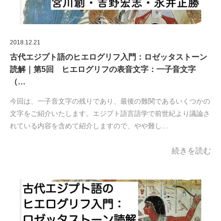
2018.12.21
古代エジプト語のヒエログリフ入門：ロゼッタストーン
読解｜第5回 ヒエログリフの表音文字：一子音文字
（…
今回は、一子音文字の残りであり、最後の難関であるいくつかの
文字をご紹介いたします。エジプト語言語学で前世紀より議論さ
れている内容を含めて紹介しますので、やや難し…
続きを読む