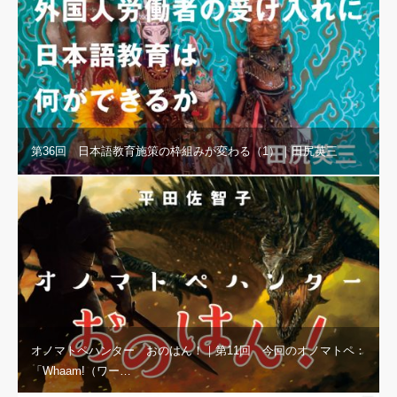
第36回 日本語教育施策の枠組みが変わる（1）｜田尻英三
オノマトペハンター おのはん！｜第11回 今回のオノマトペ：
「Whaam!（ワー…