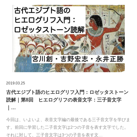
2019.03.25
古代エジプト語のヒエログリフ入門：ロゼッタストーン
読解｜第8回 ヒエログリフの表音文字：三子音文字
｜…
今回は、いよいよ、表音文字編の最後である三子音文字を学びま
す。前回に学習した二子音文字は2つの子音を表す文字でした。
それに対して、三子音文字は3つの子音を表す文…