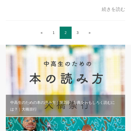
続きを読む
«
1
2
3
»
中高生のための本の読み方｜第2回 古典をおもしろく読むに
は？｜大橋崇行