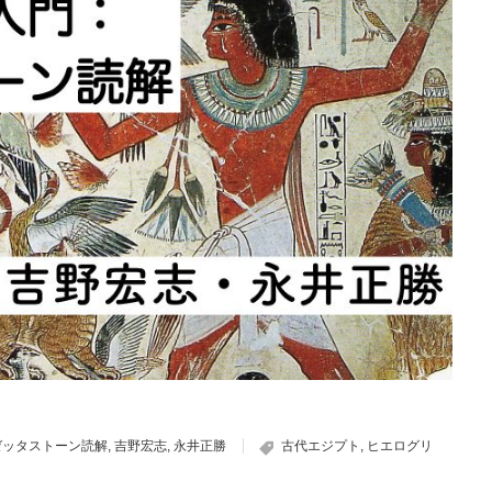
ゼッタストーン読解
,
吉野宏志
,
永井正勝
古代エジプト
,
ヒエログリ