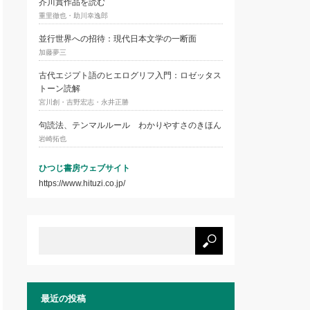
芥川賞作品を読む
重里徹也・助川幸逸郎
並行世界への招待：現代日本文学の一断面
加藤夢三
古代エジプト語のヒエログリフ入門：ロゼッタス
トーン読解
宮川創・吉野宏志・永井正勝
句読法、テンマルルール わかりやすさのきほん
岩崎拓也
ひつじ書房ウェブサイト
https://www.hituzi.co.jp/
最近の投稿