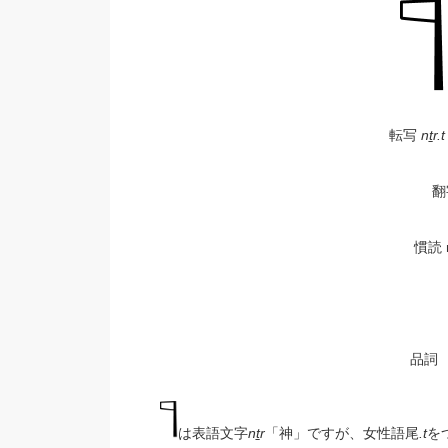
転写
nṯr.
翻
慣読 
品詞
は表語文字
nṯr
「神」ですが、女性語尾
.t
を