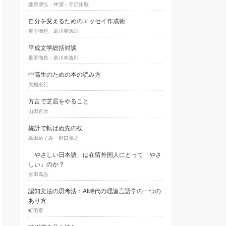
藤原康弘・仲潔・寺沢拓敬
自分を変えるためのエッセイ作成術
重里徹也・助川幸逸郎
平成文学総括対談
重里徹也・助川幸逸郎
中高生のための本の読み方
大橋崇行
方言で芝居をやること
山田百次
統計で転ばぬ先の杖
島田めぐみ・野口裕之
「やさしい日本語」は在留外国人にとって「やさ
しい」のか？
永田高志
認知文法の思考法：AI時代の理論言語学の一つの
あり方
町田章