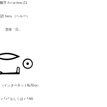
翻字
h:r-w-hrw
-Z1
読 heru （ヘルー）
意味「日」
Ꜥ
（インターネット転写ra）
字
r:
Ꜥ-rꜤ
もしくは
r:
Ꜥ-
N5