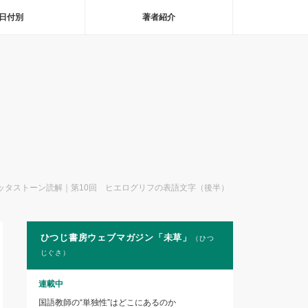
日付別
著者紹介
ッタストーン読解｜第10回 ヒエログリフの表語文字（後半）
ひつじ書房ウェブマガジン「未草」
（ひつ
じぐさ）
連載中
国語教師の“単独性”はどこにあるのか