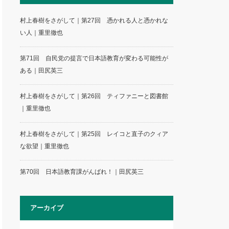
村上春樹をさがして｜第27回 憑かれる人と憑かれな
い人｜重里徹也
第71回 自民党の提言で日本語教育が変わる可能性が
ある｜田尻英三
村上春樹をさがして｜第26回 ティファニーと図書館
｜重里徹也
村上春樹をさがして｜第25回 レイコと直子のクィア
な欲望｜重里徹也
第70回 日本語教育課がんばれ！｜田尻英三
アーカイブ