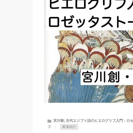
宮川創
,
古代エジプト語のヒエログリフ入門：ロ
フ
著者紹介