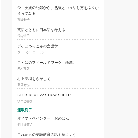
今、実践の記録から、熟議という話し方をふりか
えってみる
吉田省子
英語とともに日本語を考える
武内道子
ボケとつっこみの言語学
ヴォーゲ・ヨーラン
ことばのフィールドワーク 薩摩弁
黒木邦彦
村上春樹をさがして
重里徹也
BOOK REVIEW: STRAY SHEEP
ひつじ書房
連載終了
オノマトペハンター おのはん！
平田佐智子
これからの英語教育の話を続けよう