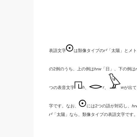
表語文字
は類像タイプの
r
Ꜥ
「太陽」とメト
の2例のうち、上の例は
hrw
「日」、下の例は
r
つの表音文字
h
、
r
、
w
が出て
字です。なお、
には2つの語が対応し、
hr
r
Ꜥ
「太陽」なら、類像タイプの表語文字です