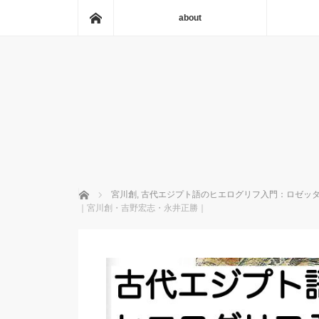
ホーム
about
ホーム
宮川創
,
古代エジプト語のヒエログリフ入門：ロゼッ
｜宮川創・吉野宏志・永井正勝｜