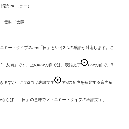
慣読 ra （ラー）
意味「太陽」
ニミー・タイプの
hrw
「日」という2つの単語が対応します。こ
Ꜥ
「太陽」です。上の
hrw
の例では、表語文字
hrw
の前で、3
きますが、この3つは表語文字
hrw
の音声を補足する音声補
w
ならば、「日」の意味でメトニミー・タイプの表語文字、
。