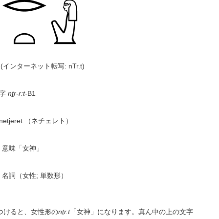
t
(インターネット転写: nTr.t)
字
nṯr-r:t-
B1
netjeret （ネチェレト）
意味「女神」
 名詞（女性; 単数形）
つけると、女性形の
nṯr.t
「女神」になります。真ん中の上の文字