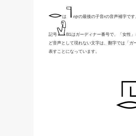
は
nṯr
の最後の子音
r
の音声補字です
記号
B1はガーディナー番号で、「女性
ど音声として現れない文字は、翻字では「ガーディナ
表すことになっています。