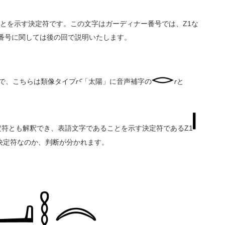
とを示す決定符です。この文字はガーディナー番号では、Z1な
番号に関しては後の回で説明いたします。
で、こちらは類像タイプ
rꜤ
「太陽」に音声補字の
r
と
定符とも解釈でき、表語文字であることを示す決定符である
Z1
決定符なのか、判断が分かれます。