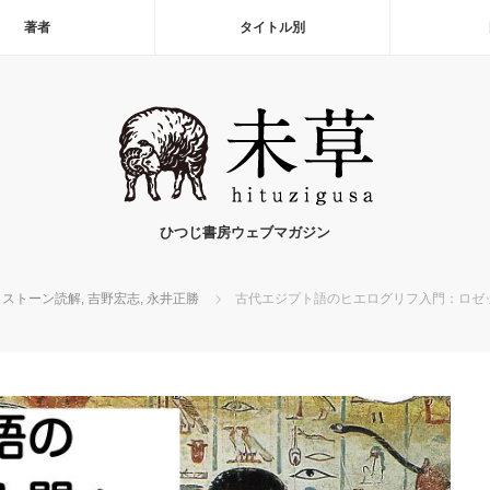
著者
タイトル別
ひつじ書房ウェブマガジン
タストーン読解
,
吉野宏志
,
永井正勝
古代エジプト語のヒエログリフ入門：ロゼ