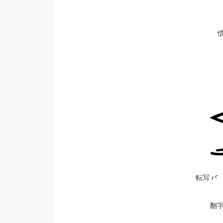
慣
転写
r
翻