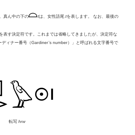
。真ん中の下の
t
は、女性語尾.
t
を表します。 なお、最後の
」を表す決定符です。これまでは省略してきましたが、決定符な
ー番号（Gardiner’s number）」と呼ばれる文字番号で
転写
hrw