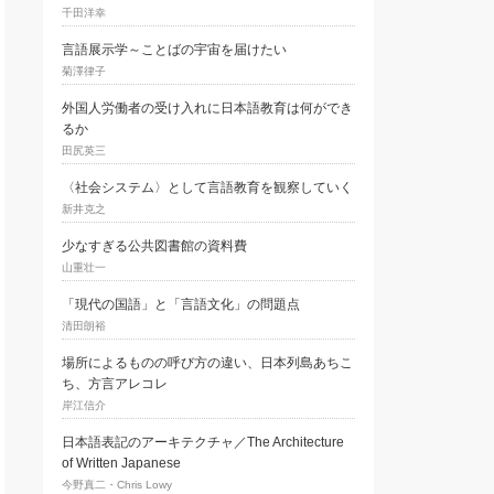
千田洋幸
言語展示学～ことばの宇宙を届けたい
菊澤律子
外国人労働者の受け入れに日本語教育は何ができ
るか
田尻英三
〈社会システム〉として言語教育を観察していく
新井克之
少なすぎる公共図書館の資料費
山重壮一
「現代の国語」と「言語文化」の問題点
清田朗裕
場所によるものの呼び方の違い、日本列島あちこ
ち、方言アレコレ
岸江信介
日本語表記のアーキテクチャ／The Architecture
of Written Japanese
今野真二・Chris Lowy