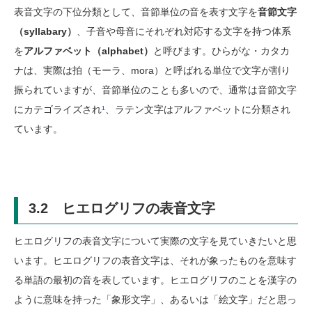
表音文字の下位分類として、音節単位の音を表す文字を
音節文字
（syllabary）
、子音や母音にそれぞれ対応する文字を持つ体系
を
アルファベット（alphabet）
と呼びます。ひらがな・カタカ
ナは、実際は拍（モーラ、mora）と呼ばれる単位で文字が割り
振られていますが、音節単位のことも多いので、通常は音節文字
にカテゴライズされ
¹
、ラテン文字はアルファベットに分類され
ています。
3.2 ヒエログリフの表音文字
ヒエログリフの表音文字について実際の文字を見ていきたいと思
います。ヒエログリフの表音文字は、それが象ったものを意味す
る単語の最初の音を表しています。ヒエログリフのことを漢字の
ように意味を持った「象形文字」、あるいは「絵文字」だと思っ