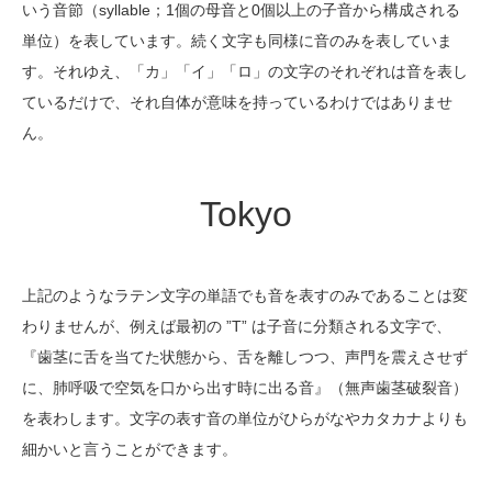
いう音節（syllable；1個の母音と0個以上の子音から構成される
単位）を表しています。続く文字も同様に音のみを表していま
す。それゆえ、「カ」「イ」「ロ」の文字のそれぞれは音を表し
ているだけで、それ自体が意味を持っているわけではありませ
ん。
Tokyo
上記のようなラテン文字の単語でも音を表すのみであることは変
わりませんが、例えば最初の ”T” は子音に分類される文字で、
『歯茎に舌を当てた状態から、舌を離しつつ、声門を震えさせず
に、肺呼吸で空気を口から出す時に出る音』（無声歯茎破裂音）
を表わします。文字の表す音の単位がひらがなやカタカナよりも
細かいと言うことができます。