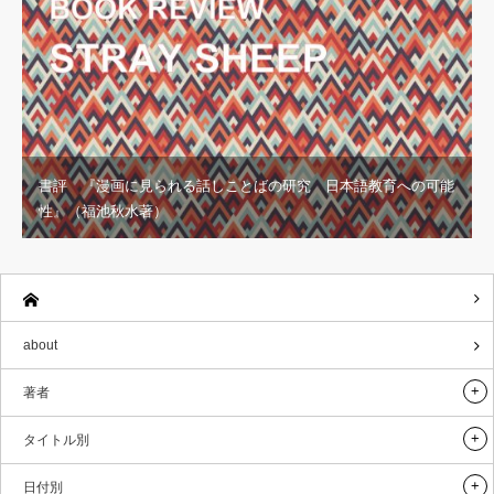
書評 『漫画に見られる話しことばの研究 日本語教育への可能
性』（福池秋水著）
about
著者
タイトル別
日付別