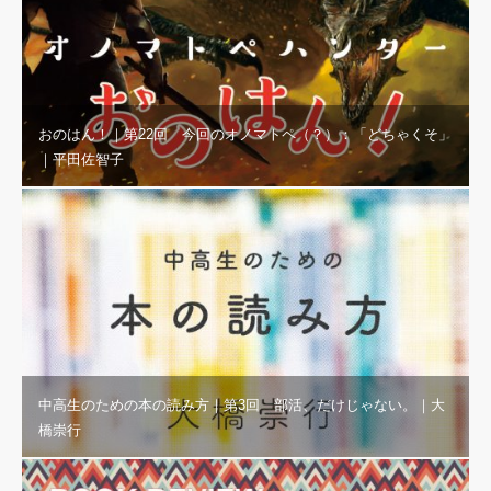
おのはん！｜第22回 今回のオノマトペ（？）：「どちゃくそ」
｜平田佐智子
中高生のための本の読み方｜第3回 部活、だけじゃない。｜大
橋崇行