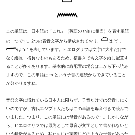
この単語は、日本語の「これ」（英語の this に相当）を表す単語
の一つです。2つの表音文字から構成されており、
は “t” 、
は “n” を表しています。ヒエログリフは文字に大小だけで
なく縦長・横長なものもあるため、横書きでも文字を縦に配置す
ることが多々あります。基本的に縦配置の場合は上から下へ読み
ますので、この単語は tn という子音の連続からできていること
が分かりますね。
音節文字に慣れている日本人に限らず、子音だけでは発音しにく
いのですが、古代エジプト人たちはこの単語を母音付きで読んで
いました。つまり、この単語には母音があるのです。しかしなが
ら、ヒエログリフでは原則として母音が文字として書かれないと
いう特徴があるため、私たちには実際にどのような母音があった