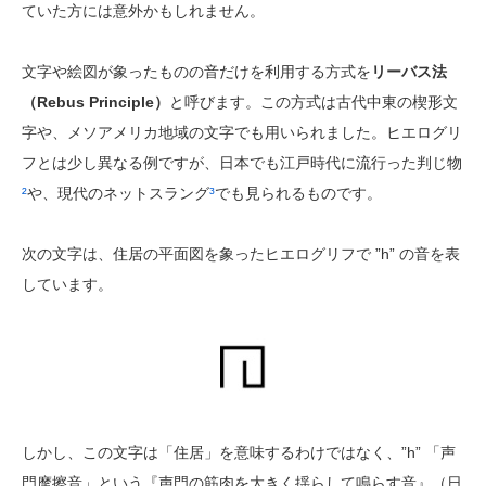
ていた方には意外かもしれません。
文字や絵図が象ったものの音だけを利用する方式を
リーバス法
（Rebus Principle）
と呼びます。この方式は古代中東の楔形文
字や、メソアメリカ地域の文字でも用いられました。ヒエログリ
フとは少し異なる例ですが、日本でも江戸時代に流行った判じ物
²
や、現代のネットスラング
³
でも見られるものです。
次の文字は、住居の平面図を象ったヒエログリフで ”h” の音を表
しています。
しかし、この文字は「住居」を意味するわけではなく、”h” 「声
門摩擦音」という『声門の筋肉を大きく揺らして鳴らす音』（日