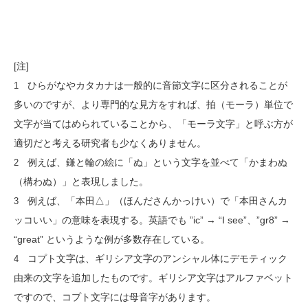
[注]
ひらがなやカタカナは一般的に音節文字に区分されることが
1
多いのですが、より専門的な見方をすれば、拍（モーラ）単位で
文字が当てはめられていることから、「モーラ文字」と呼ぶ方が
適切だと考える研究者も少なくありません。
例えば、鎌と輪の絵に「ぬ」という文字を並べて「かまわぬ
2
（構わぬ）」と表現しました。
例えば、「本田△」（ほんださんかっけい）で「本田さんカ
3
ッコいい」の意味を表現する。英語でも ”ic” → “I see”、”gr8” →
“great” というような例が多数存在している。
コプト文字は、ギリシア文字のアンシャル体にデモティック
4
由来の文字を追加したものです。ギリシア文字はアルファベット
ですので、コプト文字には母音字があります。