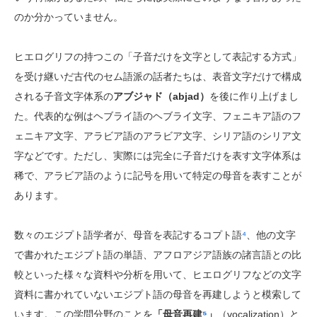
のか分かっていません。
ヒエログリフの持つこの「子音だけを文字として表記する方式」
を受け継いだ古代のセム語派の話者たちは、表音文字だけで構成
される子音文字体系の
アブジャド（abjad）
を後に作り上げまし
た。代表的な例はヘブライ語のヘブライ文字、フェニキア語のフ
ェニキア文字、アラビア語のアラビア文字、シリア語のシリア文
字などです。ただし、実際には完全に子音だけを表す文字体系は
稀で、アラビア語のように記号を用いて特定の母音を表すことが
あります。
数々のエジプト語学者が、母音を表記するコプト語
⁴
、他の文字
で書かれたエジプト語の単語、アフロアジア語族の諸言語との比
較といった様々な資料や分析を用いて、ヒエログリフなどの文字
資料に書かれていないエジプト語の母音を再建しようと模索して
います。この学問分野のことを
「母音再建
⁵
」
（vocalization）と