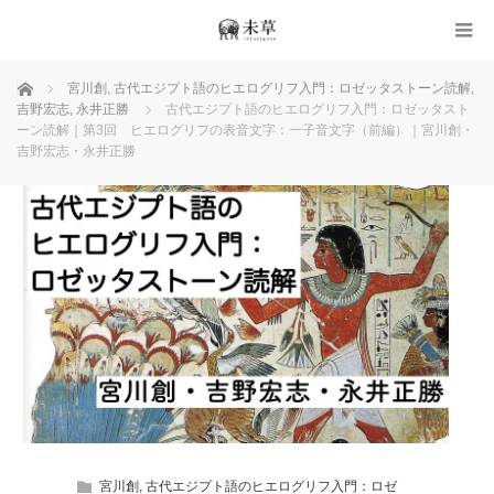
ホーム
宮川創
,
古代エジプト語のヒエログリフ入門：ロゼッタストーン読解
,
吉野宏志
,
永井正勝
古代エジプト語のヒエログリフ入門：ロゼッタスト
ーン読解｜第3回 ヒエログリフの表音文字：一子音文字（前編）｜宮川創・
吉野宏志・永井正勝
宮川創
,
古代エジプト語のヒエログリフ入門：ロゼ