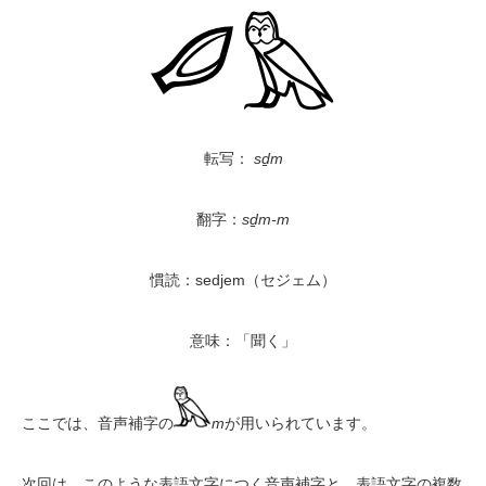
転写：
sḏm
翻字：
sḏm-m
慣読：sedjem（セジェム）
意味：「聞く」
ここでは、音声補字の
m
が用いられています。
次回は、このような表語文字につく音声補字と、表語文字の複数