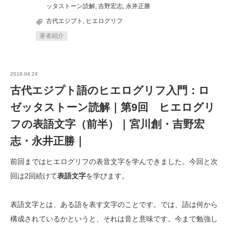
ッタストーン読解
,
吉野宏志
,
永井正勝
古代エジプト
,
ヒエログリフ
著者紹介
2019.04.24
古代エジプト語のヒエログリフ入門：ロ
ゼッタストーン読解｜第9回 ヒエログリ
フの表語文字（前半）｜宮川創・吉野宏
志・永井正勝｜
前回まではヒエログリフの表音文字を学んできました。今回と次
回は2回続けて
表語文字
を学びます。
表語文字とは、ある語を表す文字のことです。では、語は何から
構成されているかというと、それは音と意味です。今まで勉強し