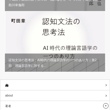
助川幸逸郎
認知文法の思考法：AI時代の理論言語学の一つのあり方｜第2
回 理論言語学に対する…
about
著者