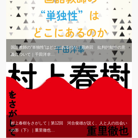
国語教師の“単独性”はどこにあるのか｜最終回 批判的知性の意
義について｜千田洋幸…
村上春樹をさがして｜第12回 河合俊雄が説く、人と人の出会い
の形（下）｜重里徹也…