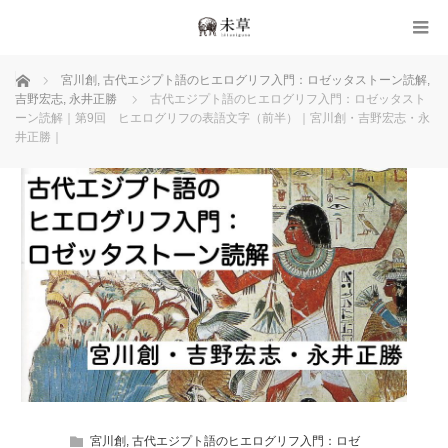
ホーム
宮川創
,
古代エジプト語のヒエログリフ入門：ロゼッタストーン読解
,
吉野宏志
,
永井正勝
古代エジプト語のヒエログリフ入門：ロゼッタスト
ーン読解｜第9回 ヒエログリフの表語文字（前半）｜宮川創・吉野宏志・永
井正勝｜
宮川創
,
古代エジプト語のヒエログリフ入門：ロゼ