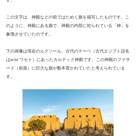
す。
この文字は、神殿などの前ではためく旗を描写したものです。こ
のように、神殿にある旗で、神殿の内部に祀られている「神」を
象徴させていたのです。
下の画像は現在のルクソール、古代のテーベ（古代エジプト語名
は
w
ꜣst
ワセト）
にあったカルナック神殿です。この神殿のファサ
ード（前面）に巨大な旗が数本置かれていたと考えられていま
す。