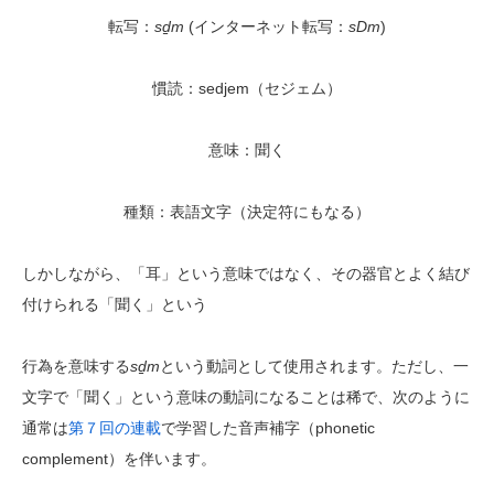
転写：
sḏm
(インターネット転写：
sDm
)
慣読：sedjem（セジェム）
意味：聞く
種類：表語文字（決定符にもなる）
しかしながら、「耳」という意味ではなく、その器官とよく結び
付けられる「聞く」という
行為を意味する
sḏm
という動詞として使用されます。ただし、一
文字で「聞く」という意味の動詞になることは稀で、次のように
通常は
第７回の連載
で学習した音声補字（phonetic
complement）を伴います。