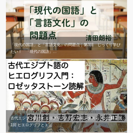
「現代の国語」と「言語文化」の問題点｜第3回 じっくり学び
たい！ 「現代の国語」…
古代エジプト語のヒエログリフ入門：ロゼッタストーン読解｜第
1回 ヒエログリフとエ…