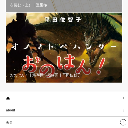
を読む（上）｜重里徹…
おのはん！｜第30回 最終回｜平田佐智子
about
著者