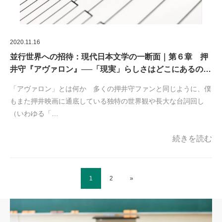
2020.11.16
並行世界への招待：現代日本文学の一断面｜第６章 押
井守『アヴァロン』──「現実」らしさはどこにあるの…
「アヴァロン」とは何か 多くの押井守ファンと同じように、僕
もまた押井映画に通底している独特の世界観や長大な台詞回し
（いわゆる「…
続きを読む
1
2
»