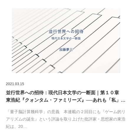
2021.03.15
並行世界への招待：現代日本文学の一断面｜第１０章
東浩紀『クォンタム・ファミリーズ』──あれも「私」…
「量子脳計算幾科学」の意義 本連載の２回目にも『ゲーム的リ
アリズムの誕生』という評論を取り上げた批評家・思想家の東浩
紀は、20…