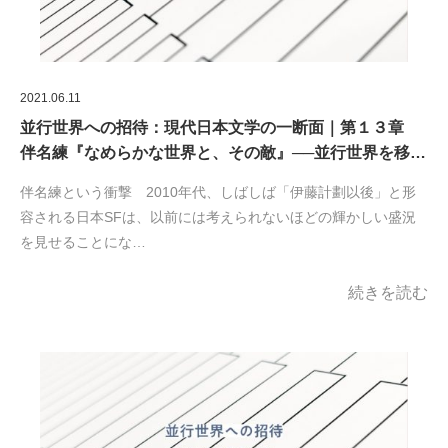
2021.06.11
並行世界への招待：現代日本文学の一断面｜第１３章
伴名練『なめらかな世界と、その敵』──並行世界を移…
伴名練という衝撃 2010年代、しばしば「伊藤計劃以後」と形
容される日本SFは、以前には考えられないほどの輝かしい盛況
を見せることにな…
続きを読む