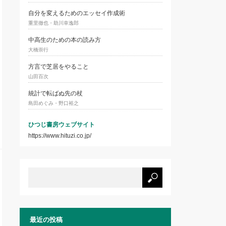
自分を変えるためのエッセイ作成術
重里徹也・助川幸逸郎
中高生のための本の読み方
大橋崇行
方言で芝居をやること
山田百次
統計で転ばぬ先の杖
島田めぐみ・野口裕之
ひつじ書房ウェブサイト
https://www.hituzi.co.jp/
最近の投稿