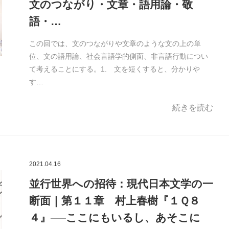
文のつながり・文章・語用論・敬
語・…
この回では、文のつながりや文章のような文の上の単
位、文の語用論、社会言語学的側面、非言語行動につい
て考えることにする。1. 文を短くすると、分かりや
す…
続きを読む
2021.04.16
並行世界への招待：現代日本文学の一
断面｜第１１章 村上春樹『１Ｑ８
４』──ここにもいるし、あそこに