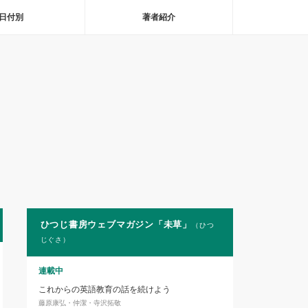
日付別
著者紹介
ひつじ書房ウェブマガジン「未草」
（ひつ
じぐさ）
連載中
これからの英語教育の話を続けよう
藤原康弘・仲潔・寺沢拓敬