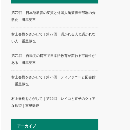
第72回 日本語教育の変質と外国人施策担当部署の分
散化｜田尻英三
村上春樹をさがして｜第27回 憑かれる人と憑かれな
い人｜重里徹也
第71回 自民党の提言で日本語教育が変わる可能性が
ある｜田尻英三
村上春樹をさがして｜第26回 ティファニーと図書館
｜重里徹也
村上春樹をさがして｜第25回 レイコと直子のクィア
な欲望｜重里徹也
アーカイブ