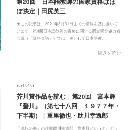
第20回 日本語教師の国家資格はほ
ぼ決定｜田尻英三
★この記事は、2021年3月31日までの情報を基に書いて
います。第4回日本語教師の資格に関する調査研究協力者
会議（「資格会議」）では、主として日本語教…
続きを読む
2021.04.02
芥川賞作品を読む｜第20回 宮本輝
『螢川』（第七十八回 １９７７年・
下半期）｜重里徹也・助川幸逸郎
『流転の海』の作家助川幸逸郎 宮本輝というと、どう