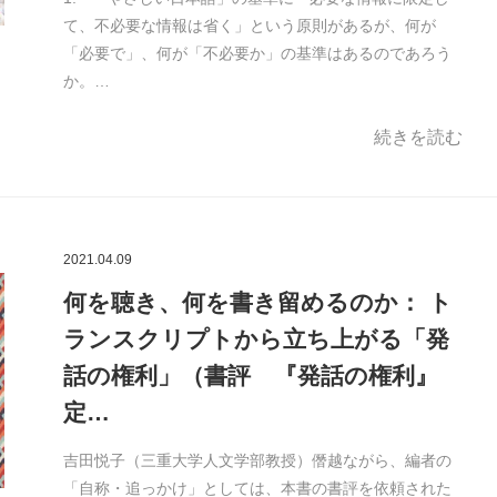
て、不必要な情報は省く」という原則があるが、何が
「必要で」、何が「不必要か」の基準はあるのであろう
か。…
続きを読む
2021.04.09
何を聴き、何を書き留めるのか： ト
ランスクリプトから立ち上がる「発
話の権利」（書評 『発話の権利』
定…
吉田悦子（三重大学人文学部教授）僭越ながら、編者の
「自称・追っかけ」としては、本書の書評を依頼された