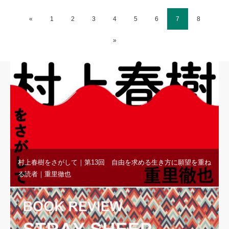
«
1
2
3
4
5
6
7
8
»
村上春樹をさがして｜第13回 自由を求める生き方に願望を重ね
る読者｜重里徹也