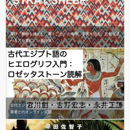
書評『教科を越えた「書くこと」の指導 事実を伝え、意見を述
べる力を育む』（島田康…
古代エジプト語のヒエログリフ入門：ロゼッタストーン読解｜執
筆者とのオンライン質問…