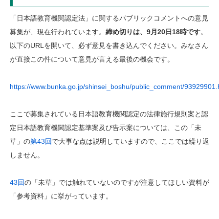
「日本語教育機関認定法」に関するパブリックコメントへの意見
募集が、現在行われています。
締め切りは、9月20日18時です
。
以下のURLを開いて、必ず意見を書き込んでください。みなさん
が直接この件について意見が言える最後の機会です。
https://www.bunka.go.jp/shinsei_boshu/public_comment/93929901.
ここで募集されている日本語教育機関認定の法律施行規則案と認
定日本語教育機関認定基準案及び告示案については、この「未
草」の
第43回
で大事な点は説明していますので、ここでは繰り返
しません。
43回
の「未草」では触れていないのですが注意してほしい資料が
「参考資料」に挙がっています。