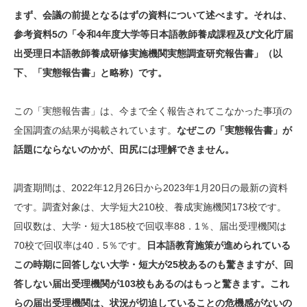
まず、会議の前提となるはずの資料について述べます。それは、
参考資料5の「令和4年度大学等日本語教師養成課程及び文化庁届
出受理日本語教師養成研修実施機関実態調査研究報告書」（以
下、「実態報告書」と略称）です。
この「実態報告書」は、今まで全く報告されてこなかった事項の
全国調査の結果が掲載されています。
なぜこの「実態報告書」が
話題にならないのかが、田尻には理解できません。
調査期間は、2022年12月26日から2023年1月20日の最新の資料
です。調査対象は、大学短大210校、養成実施機関173校です。
回収数は、大学・短大185校で回収率88．1％、届出受理機関は
70校で回収率は40．5％です。
日本語教育施策が進められている
この時期に回答しない大学・短大が25校あるのも驚きますが、回
答しない届出受理機関が103校もあるのはもっと驚きます。これ
らの届出受理機関は、状況が切迫していることの危機感がないの