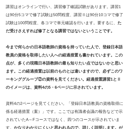
講習はオンラインで行い、講習修了確認試験があります。講習1
は90分5コマで修了試験は50問程度、講習Ⅱは90分10コマで修了
試験は100問程度、各コマで単元確認を行います。要するに、
た
だ受けさえすれば修了となる講習ではないということです。
今まで何らかの日本語教師の資格を持っていた人で、登録日本語
教員の資格を取得したい人への経過措置も書かれています。この
点が、多くの現職日本語教師の最も知りたい点ではないかと思い
ます。この経過措置は以前のものとは違いますので、必ずこのワ
ーキンググループ②の資料を見てください。経過措置講習1とⅡ
のイメージは、資料4の5・6ページに示されています。
資料4の2ページを見てください。「登録日本語教員の資格取得に
係る経過措置（案）」です。ここでは有識者会議の報告などで示
されていたA～Fコースではなく、四つのコースが示されていま
す。
かなりわかりにくいと思われるので、詳しく説明します。が