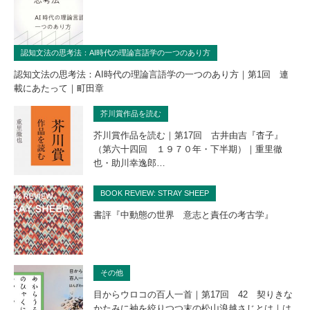
認知文法の思考法：AI時代の理論言語学の一つのあり方
認知文法の思考法：AI時代の理論言語学の一つのあり方｜第1回 連
載にあたって｜町田章
芥川賞作品を読む
芥川賞作品を読む｜第17回 古井由吉『杳子』
（第六十四回 １９７０年・下半期）｜重里徹
也・助川幸逸郎…
BOOK REVIEW: STRAY SHEEP
書評『中動態の世界 意志と責任の考古学』
その他
目からウロコの百人一首｜第17回 42 契りきな
かたみに袖を絞りつつ末の松山浪越さじとは｜は