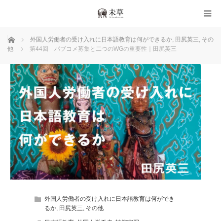
ホーム
外国人労働者の受け入れに日本語教育は何ができるか
,
田尻英三
,
その
他
第44回 パブコメ募集と二つのWGの重要性｜田尻英三
外国人労働者の受け入れに日本語教育は何ができ
るか
,
田尻英三
,
その他