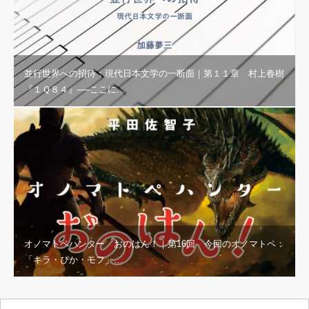
並行世界への招待：現代日本文学の一断面｜第１１章 村上春樹
『１Ｑ８４』──ここに…
オノマトペハンター おのはん！｜第16回 今回のオノマトペ：
「キラ・ぴか・モフ」…