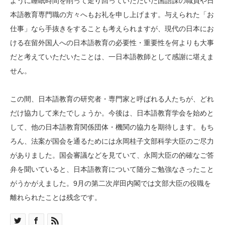
ように睡眠時間を削って走り回っていただいた国語課の職員や日
本語教育専門職の方々へもお礼を申し上げます。与えられた「お
仕事」なら手抜きをすることも考えられますが、現代の日本にお
ける在留外国人への日本語教育の必要性・重要性を何よりも大事
だと考えていただいたことは、一日本語教師として感謝に堪えま
せん。
この間、日本語教育の研究者・専門家と呼ばれる人たちが、どれ
だけ協力して来たでしょうか。今後は、日本語教育学会を始めと
して、他の日本語教育関係団体・機関の協力を期待します。もち
ろん、法案が国会を通るためには永岡桂子文部科学大臣のご尽力
がありました。国会審議などを見ていて、永岡大臣の的確なご答
弁を聞いていると、日本語教育について随分ご勉強なさったこと
がうかがえました。9月の第二次岸田内閣では文部大臣の役職を
離れられたことは残念です。