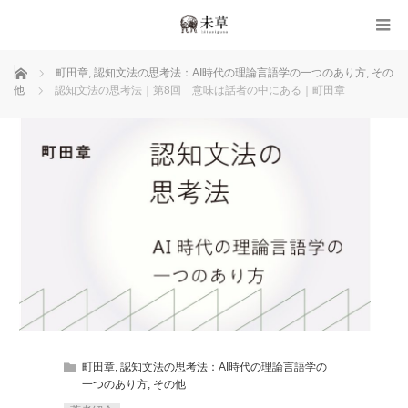
ホーム
町田章
,
認知文法の思考法：AI時代の理論言語学の一つのあり方
,
その
他
認知文法の思考法｜第8回 意味は話者の中にある｜町田章
町田章
,
認知文法の思考法：AI時代の理論言語学の
一つのあり方
,
その他