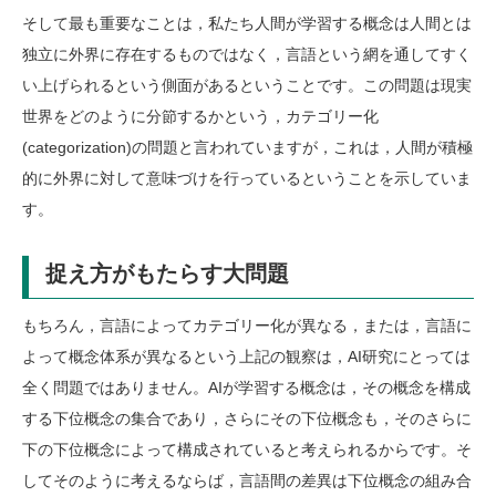
そして最も重要なことは，私たち人間が学習する概念は人間とは
独立に外界に存在するものではなく，言語という網を通してすく
い上げられるという側面があるということです。この問題は現実
世界をどのように分節するかという，カテゴリー化
(categorization)の問題と言われていますが，これは，人間が積極
的に外界に対して意味づけを行っているということを示していま
す。
捉え方がもたらす大問題
もちろん，言語によってカテゴリー化が異なる，または，言語に
よって概念体系が異なるという上記の観察は，AI研究にとっては
全く問題ではありません。AIが学習する概念は，その概念を構成
する下位概念の集合であり，さらにその下位概念も，そのさらに
下の下位概念によって構成されていると考えられるからです。そ
してそのように考えるならば，言語間の差異は下位概念の組み合