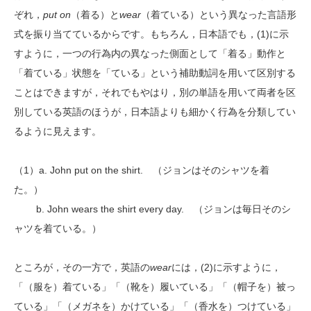
ぞれ，
put on
（着る）と
wear
（着ている）という異なった言語形
式を振り当てているからです。もちろん，日本語でも，(1)に示
すように，一つの行為内の異なった側面として「着る」動作と
「着ている」状態を「ている」という補助動詞を用いて区別する
ことはできますが，それでもやはり，別の単語を用いて両者を区
別している英語のほうが，日本語よりも細かく行為を分類してい
るように見えます。
（1）a. John put on the shirt. （ジョンはそのシャツを着
た。）
b. John wears the shirt every day. （ジョンは毎日そのシ
ャツを着ている。）
ところが，その一方で，英語の
wear
には，(2)に示すように，
「（服を）着ている」「（靴を）履いている」「（帽子を）被っ
ている」「（メガネを）かけている」「（香水を）つけている」