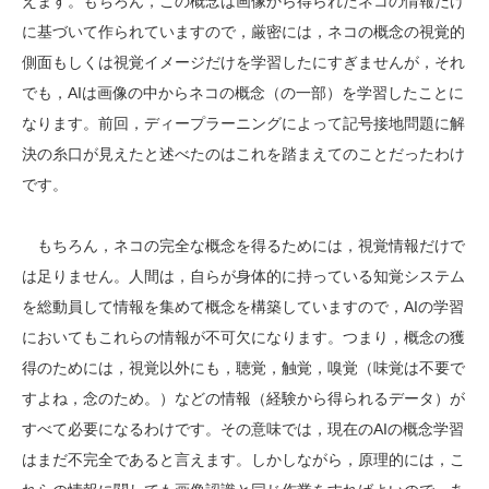
えます。もちろん，この概念は画像から得られたネコの情報だけ
に基づいて作られていますので，厳密には，ネコの概念の視覚的
側面もしくは視覚イメージだけを学習したにすぎませんが，それ
でも，AIは画像の中からネコの概念（の一部）を学習したことに
なります。前回，ディープラーニングによって記号接地問題に解
決の糸口が見えたと述べたのはこれを踏まえてのことだったわけ
です。
もちろん，ネコの完全な概念を得るためには，視覚情報だけで
は足りません。人間は，自らが身体的に持っている知覚システム
を総動員して情報を集めて概念を構築していますので，AIの学習
においてもこれらの情報が不可欠になります。つまり，概念の獲
得のためには，視覚以外にも，聴覚，触覚，嗅覚（味覚は不要で
すよね，念のため。）などの情報（経験から得られるデータ）が
すべて必要になるわけです。その意味では，現在のAIの概念学習
はまだ不完全であると言えます。しかしながら，原理的には，こ