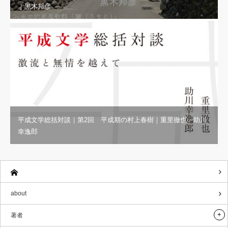
｜黒木邦彦
平成文学総括対談｜第2回 平成期の村上春樹｜重里徹也・助川
幸逸郎
about
著者