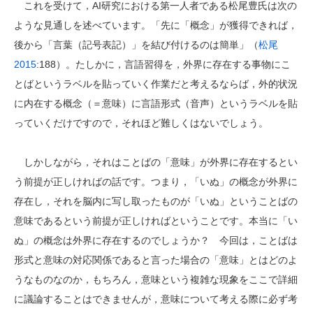
これを受けて，AI研究における第一人者である松尾豊氏は次の
ような見通しを述べています。「先に「概念」が獲得できれば，
後から「言葉（記号表記）」を結び付けるのは簡単」（
松尾
2015
:188）。たしかに，言語習得を，外界に存在する事物にこ
とばというラベルを貼っていく作業だと考えるならば，外的状況
に内在する概念（＝意味）に言語形式（音声）というラベルを貼
っていくだけですので，それほど難しくはないでしょう。
しかしながら，それはことばの「意味」が外界に存在するとい
う前提が正しければの話です。つまり，「いぬ」の概念が外界に
存在し，それを脳内に写し取ったものが「いぬ」ということばの
意味であるという前提が正しければということです。本当に「い
ぬ」の概念は外界に存在するのでしょうか？ 今回は，ことばは
形式と意味の対応関係であると言った場合の「意味」とはどのよ
うなものなのか，もちろん，意味という複雑な現象をここで詳細
に議論することはできませんが，意味について考える際に必ず考