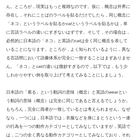
ん。ところが，現実はもっと複雑なのです。仮に，概念は外界に
存在し，それにことばのラベルを貼るだけでしたら，同じ概念に
「ネコ」というラベルを貼るか
cat
というラベルを貼るかは，単
に言語ラベルの違いにすぎないはずです。そして，その場合は，
必然的に日本語の「ネコ」と英語の
cat
は全く同じ概念を表して
いることになります。ところが，よく知られているように，異な
る言語間において語彙体系が完全に一致することはまずありませ
ん。「ネコ」と
cat
の違いは微妙すぎるので，以下では，もう少
しわかりやすい例を取り上げて考えてみることにしましょう。
日本語の「着る」という動詞の意味（概念）と英語の
wear
とい
う動詞の意味（概念）は完全に同じであると言えるでしょうか。
もちろん，完全に両者が一致しているとは考えられません。なぜ
なら，一つには，日本語では，衣服などを身にまとうという一連
の行為を一つの動作カテゴリーとしてみなしていますが，英語で
は，二つの全く異なる動作カテゴリーとしてみなしており，それ