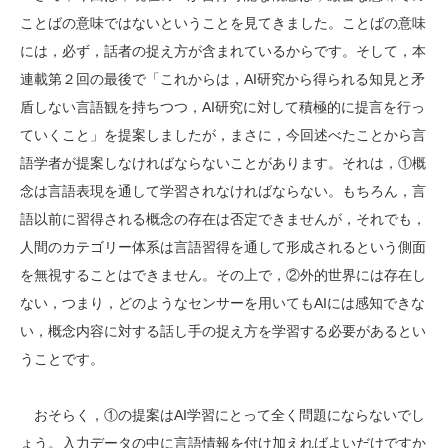
ことばの意味ではないということを見てきました。ことばの意味
には，必ず，話者の捉え方が含まれているからです。そして，本
連載第２回の最後で「これからは，AI研究から得られる知見と矛
盾しない言語観を持ちつつ，AI研究に対して積極的に提言を行っ
ていくこと」を提案しましたが，まさに，今回述べたことから言
語学者が提案しなければならないことがあります。それは，①概
念は言語表現を通して学習されなければならない。もちろん，言
語以前に習得される概念の存在は否定できませんが，それでも，
人間のカテゴリー体系は言語習得を通して形成されるという側面
を無視することはできません。その上で，②外的世界には存在し
ない，つまり，どのようなセンサーを用いてもAIには感知できな
い，概念内容に対する話し手の捉え方を学習する必要があるとい
うことです。
おそらく，①の提案はAI学習にとって全く問題にならないでし
ょう。入力データの中に言語情報を付け加えればよいだけですか