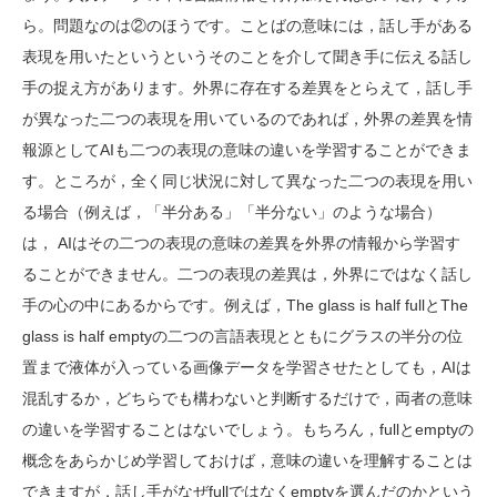
ら。問題なのは②のほうです。ことばの意味には，話し手がある
表現を用いたというというそのことを介して聞き手に伝える話し
手の捉え方があります。外界に存在する差異をとらえて，話し手
が異なった二つの表現を用いているのであれば，外界の差異を情
報源としてAIも二つの表現の意味の違いを学習することができま
す。ところが，全く同じ状況に対して異なった二つの表現を用い
る場合（例えば，「半分ある」「半分ない」のような場合）
は， AIはその二つの表現の意味の差異を外界の情報から学習す
ることができません。二つの表現の差異は，外界にではなく話し
手の心の中にあるからです。例えば，The glass is half fullとThe
glass is half emptyの二つの言語表現とともにグラスの半分の位
置まで液体が入っている画像データを学習させたとしても，AIは
混乱するか，どちらでも構わないと判断するだけで，両者の意味
の違いを学習することはないでしょう。もちろん，fullとemptyの
概念をあらかじめ学習しておけば，意味の違いを理解することは
できますが，話し手がなぜfullではなくemptyを選んだのかという