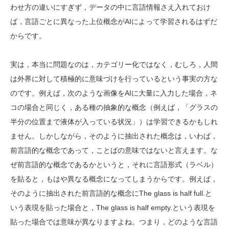
わせ方の違いにすぎず，データの中に言語情報さえ入れておけ
ば，言語ごとに異なった上位概念がAIによって学習されるはずだ
からです。
実は，本当に問題なのは，カテゴリー化ではなく，むしろ，人間
は外界に対して積極的に意味づけを行っているという事実の方な
のです。例えば，次のような画像をAIに大量に入力した場合，ネ
コの場合と同じく，ある種の抽象的な概念（例えば，「グラスの
半分の位置まで液体が入っている状況」）は学習できるかもしれ
ません。しかしながら，そのように抽出された概念は，いわば，
前言語的な概念であって，ことばの意味ではないと言えます。な
ぜ前言語的な概念であるかというと，それに言語形式（ラベル）
を貼ると，もはや異なる概念になってしまうからです。例えば，
そのように抽出された前言語的な概念にThe glass is half full.と
いう表現を貼った場合と，The glass is half empty.という表現を
貼った場合では意味が異なりますよね。つまり，どのような言語