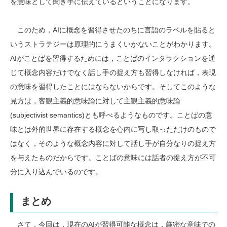
を意味として聞き手に伝えているということになります。
このため，AIに概念を習得させたのちに言語のラベルを貼ると
いうストラテジーは原理的にうまくいかないことがわかります。
AIがことばを習得するためには，ことばのインタラクションを通
じて概念内容だけでなく話し手の捉え方も習得しなければ，表現
の意味を習得したことにはならないからです。そしてこのような
見方は，客観主義的意味論に対して主観主義的意味論
(subjectivist semantics)とも呼べるようなものです。ことばの意
味とは外的世界に存在する概念を心内に写し取っただけのもので
はなく，そのような概念内容に対して話し手が自分なりの捉え方
を与えたものだからです。ことばの意味には話者の捉え方が不可
分に入り込んでいるのです。
まとめ
さて，今回は，現在のAIが習得可能な概念は，厳密な意味での