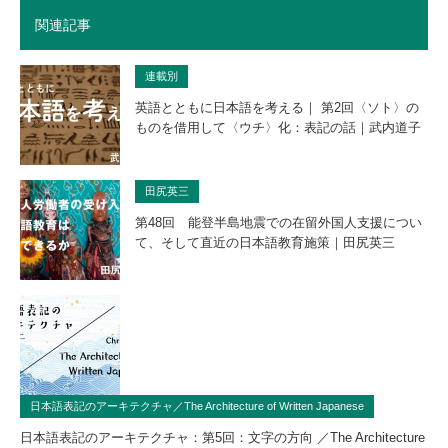
関連記事
連載別
英語とともに日本語を考える｜ 第2回〈ソト〉の
ものを借用して〈ウチ〉化：表記の話｜武内道子
田尻英三
第48回 能登半島地震での在留外国人支援につい
て、そして直近の日本語教育施策｜田尻英三
日本語表記のアーキテクチャ／The Architecture of Written Japanese
日本語表記のアーキテクチャ：第5回：文字の方向 ／The Architecture