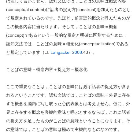
は決して言いません。認知文法では，ことばの意味は概念内容
(conceptual content)に話者の捉え方(construal)を加えたものとし
て規定されているのです。先ほど，前言語的概念と呼んだものが
この概念内容に当たります。そして，ことばの意味＝概念
(concept)であるという一般的な規定と明確に区別するために，
認知文法では，ことばの意味＝概念化(conceptualization)である
と規定しています（cf.
Langacker 2008
:43）。
ことばの意味＝概念内容＋捉え方＝概念化
ここで重要なことは，ことばの意味には必ず話者の捉え方が含ま
れるということです。認知文法では，ことばの意味＝外界に存在
する概念を脳内に写し取った心的表象とは考えません。仮に，外
界に存在する概念を客観的意味と呼ぶとするならば，これに話者
の捉え方を足したものがことばの意味ということになります。そ
の意味では，ことばの意味は極めて主観的なものなのです。