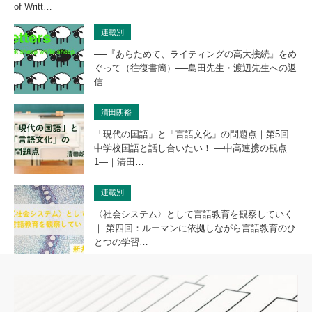
of Writt…
連載別
──『あらためて、ライティングの高大接続』をめ
ぐって（往復書簡）──島田先生・渡辺先生への返
信
清田朗裕
「現代の国語」と「言語文化」の問題点｜第5回
中学校国語と話し合いたい！ ―中高連携の観点
1―｜清田…
連載別
〈社会システム〉として言語教育を観察していく
｜ 第四回：ルーマンに依拠しながら言語教育のひ
とつの学習…