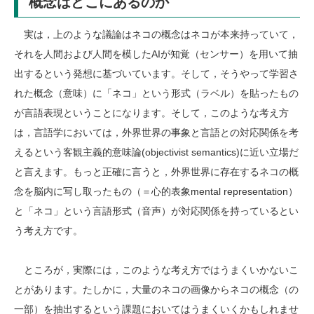
概念はどこにあるのか
実は，上のような議論はネコの概念はネコが本来持っていて，
それを人間および人間を模したAIが知覚（センサー）を用いて抽
出するという発想に基づいています。そして，そうやって学習さ
れた概念（意味）に「ネコ」という形式（ラベル）を貼ったもの
が言語表現ということになります。そして，このような考え方
は，言語学においては，外界世界の事象と言語との対応関係を考
えるという客観主義的意味論(objectivist semantics)に近い立場だ
と言えます。もっと正確に言うと，外界世界に存在するネコの概
念を脳内に写し取ったもの（＝心的表象mental representation）
と「ネコ」という言語形式（音声）が対応関係を持っているとい
う考え方です。
ところが，実際には，このような考え方ではうまくいかないこ
とがあります。たしかに，大量のネコの画像からネコの概念（の
一部）を抽出するという課題においてはうまくいくかもしれませ