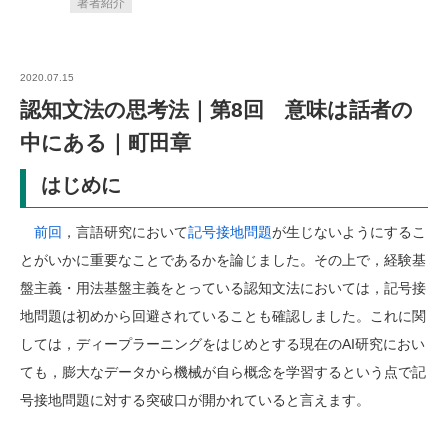
著者紹介
2020.07.15
認知文法の思考法｜第8回 意味は話者の
中にある｜町田章
はじめに
前回
，言語研究において
記号接地問題
が生じないようにするこ
とがいかに重要なことであるかを論じました。その上で，経験基
盤主義・用法基盤主義をとっている認知文法においては，記号接
地問題は初めから回避されていることも確認しました。これに関
しては，ディープラーニングをはじめとする現在のAI研究におい
ても，膨大なデータから機械が自ら概念を学習するという点で記
号接地問題に対する突破口が開かれていると言えます。