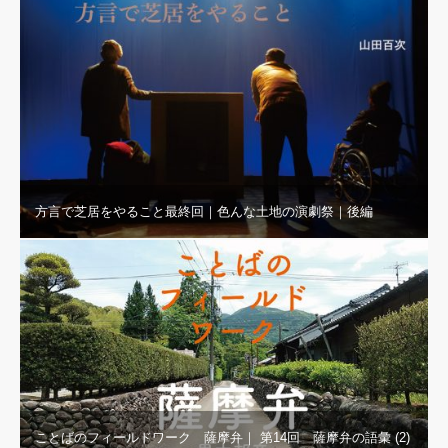
方言で芝居をやること最終回｜色んな土地の演劇祭｜後編
ことばのフィールドワーク 薩摩弁｜ 第14回 薩摩弁の語彙 (2)