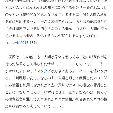
れらの情報に関しても画像認識と同じ作業をすればよいので，あ
とはどのようにそれぞれの知覚に対応するセンサーを作ればよい
のかという技術的な問題となります。要するに，AIも人間の感覚
器官に対応するセンサーさえ装備できれば，あとは画像認識と同
じ設計思想でより包括的な「ネコ」の概念，つまり，人間が持っ
ているネコの概念に近似するものが得られるはずなのです
（cf.
松尾2015
:181）。
実際は，この他にも，人間が身体を使ってネコとの相互作用を
行った結果として得られた情報（「モフモフしている」，「引っ
かかれた」）や，「
マタタビ
が好きである」「ネズミを追いかけ
る」「哺乳類である」などの主に言語を通して獲得したネコに関
する情報も利用しなければ本当の意味でのネコの概念を習得した
ことにはなりませんが，いずれにせよ，基本となるのは，何らか
の感覚器官を通して入力されたネコの情報が統合されてネコの概
念を構築すると考えてよいでしょう。