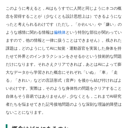
このように考えると，AIはもうすでに人間と同じようにネコの概
念を習得することが（少なくとも設計思想上は）できるようにな
ったと考えられるわけです（ただし，「かわいい」や「嫌い」の
ような感情に関わる情報は
偏桃体
という特別な部位が関わってい
ますので，他の情報と一律に扱うことはできません）。残された
課題は，どのようにしてAIに知覚・運動器官を実装した身体を持
たせて外界とのインタラクションをさせるかという技術的な問題
だけになります。それさえクリアできれば，あとはAIによって膨
大なデータから学習された概念にそれぞれ「いぬ」「車」「走
る」「きれい」などの言語形式（音声）を後から結び付ければよ
いわけです。実際は，そのような身体性の問題をクリアすること
自体もそう容易ではありませんが，少なくとも，これまでAI研究
者たちを悩ませてきた記号接地問題のような深刻な理論的障壁は
ないことになります。