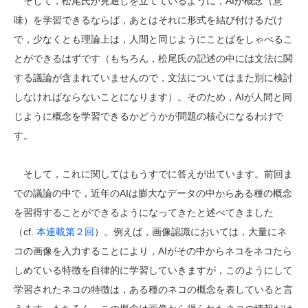
そして，松尾氏が見通しを立てているように，AIが概念（意
味）を学習できるならば，あとはそれに形式を結び付けるだけ
で，少なくとも理論上は，人間と同じようにことばをしゃべるこ
とができるはずです（もちろん，松尾氏の記述の中には文法に関
する議論が含まれていませんので，文法についてはまた別に検討
しなければならないことになります）。そのため，AIが人間と同
じように概念を学習できるかどうかが問題の核心になるわけで
す。
そして，これに関してはもうすでに答えが出ています。前回ま
での議論の中で，近年のAIは膨大なデータの中からある種の概念
を習得することができるようになってきたと述べてきました
（cf.
本連載第２回
）。例えば，画像認識においては，大量にネ
コの画像を入力することにより，AIがその中からネコをネコたら
しめている特徴を自律的に学習していきますが，このようにして
学習されたネコの特徴は，ある種のネコの概念を表していると言