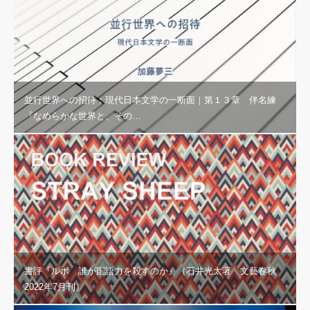
並行世界への招待：現代日本文学の一断面｜第１３章 伴名練
『なめらかな世界と、その…
書評『ルポ 誰が国語力を殺すのか』（石井光太著 文藝春秋
2022年7月刊）