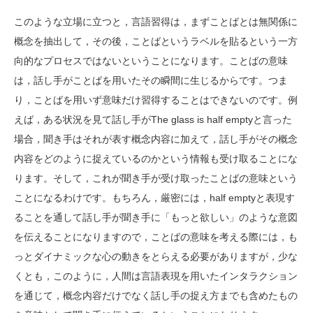
このような立場に立つと，言語習得は，まずことばとは無関係に
概念を抽出して，その後，ことばというラベルを貼るという一方
向的なプロセスではないということになります。ことばの意味
は，話し手がことばを用いたその瞬間に生じるからです。つま
り，ことばを用いず意味だけ習得することはできないのです。例
えば，ある状況を見て話し手がThe glass is half emptyと言った
場合，聞き手はそれが表す概念内容に加えて，話し手がその概念
内容をどのように捉えているのかという情報も受け取ることにな
ります。そして，これが聞き手が受け取ったことばの意味という
ことになるわけです。もちろん，厳密には，half emptyと表現す
ることを通して話し手が聞き手に「もっと欲しい」のような意図
を伝えることになりますので，ことばの意味を考える際には，も
っとダイナミックな心の動きをとらえる必要がありますが，少な
くとも，このように，人間は言語表現を用いたインタラクション
を通じて，概念内容だけでなく話し手の捉え方までも含めたもの