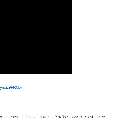
e/tyneiz9FRMw
ボーカル曲ではなくインストゥルメンタル扱いになるようです。初め