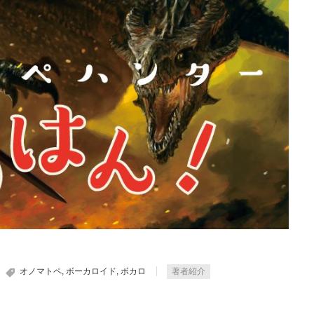
オノマトペ
,
ボーカロイド
,
ボカロ
著者紹介