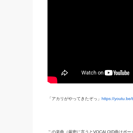
「アカリがやってきたぞっ」
https://youtu.b
この楽曲（厳密に言うとVOCALOID曲は