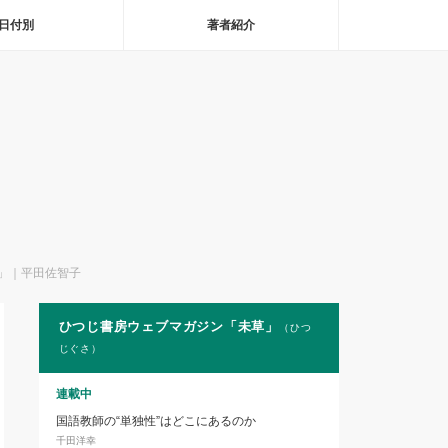
日付別
著者紹介
」｜平田佐智子
ひつじ書房ウェブマガジン「未草」
（ひつ
じぐさ）
連載中
国語教師の“単独性”はどこにあるのか
千田洋幸