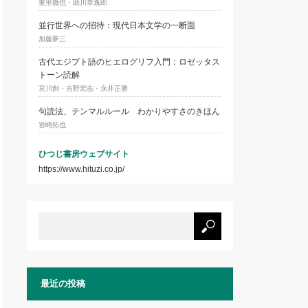
重里徹也・助川幸逸郎
並行世界への招待：現代日本文学の一断面
加藤夢三
古代エジプト語のヒエログリフ入門：ロゼッタス
トーン読解
宮川創・吉野宏志・永井正勝
句読法、テンマルルール わかりやすさのきほん
岩崎拓也
ひつじ書房ウェブサイト
https://www.hituzi.co.jp/
最近の投稿