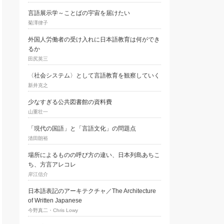
言語展示学～ことばの宇宙を届けたい
菊澤律子
外国人労働者の受け入れに日本語教育は何ができ
るか
田尻英三
〈社会システム〉として言語教育を観察していく
新井克之
少なすぎる公共図書館の資料費
山重壮一
「現代の国語」と「言語文化」の問題点
清田朗裕
場所によるものの呼び方の違い、日本列島あちこ
ち、方言アレコレ
岸江信介
日本語表記のアーキテクチャ／The Architecture
of Written Japanese
今野真二・Chris Lowy