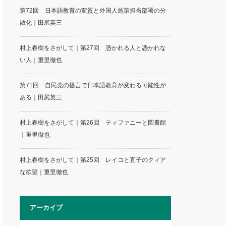
第72回 日本語教育の変質と外国人施策担当部署の分
散化｜田尻英三
村上春樹をさがして｜第27回 憑かれる人と憑かれな
い人｜重里徹也
第71回 自民党の提言で日本語教育が変わる可能性が
ある｜田尻英三
村上春樹をさがして｜第26回 ティファニーと図書館
｜重里徹也
村上春樹をさがして｜第25回 レイコと直子のクィア
な欲望｜重里徹也
アーカイブ