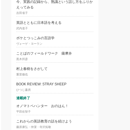
今、実践の記録から、熟議という話し方をふりか
えってみる
吉田省子
英語とともに日本語を考える
武内道子
ボケとつっこみの言語学
ヴォーゲ・ヨーラン
ことばのフィールドワーク 薩摩弁
黒木邦彦
村上春樹をさがして
重里徹也
BOOK REVIEW: STRAY SHEEP
ひつじ書房
連載終了
オノマトペハンター おのはん！
平田佐智子
これからの英語教育の話を続けよう
藤原康弘・仲潔・寺沢拓敬