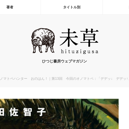
著者
タイトル別
ひつじ書房ウェブマガジン
ノマトペハンター おのはん！｜第13回 今回のオノマトペ：「デデッ↓ デデッ↑