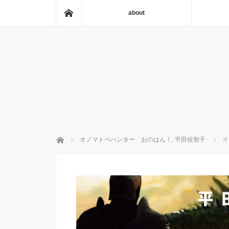
ホーム
about
ホーム
オノマトペハンター おのはん！
,
平田佐智子
オ