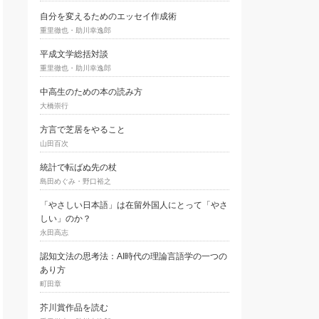
自分を変えるためのエッセイ作成術
重里徹也・助川幸逸郎
平成文学総括対談
重里徹也・助川幸逸郎
中高生のための本の読み方
大橋崇行
方言で芝居をやること
山田百次
統計で転ばぬ先の杖
島田めぐみ・野口裕之
「やさしい日本語」は在留外国人にとって「やさ
しい」のか？
永田高志
認知文法の思考法：AI時代の理論言語学の一つの
あり方
町田章
芥川賞作品を読む