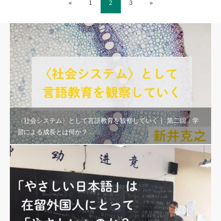
«
1
2
3
»
〈社会システム〉として言語教育を観察していく｜ 第二回：学
習による成長とは何か？…