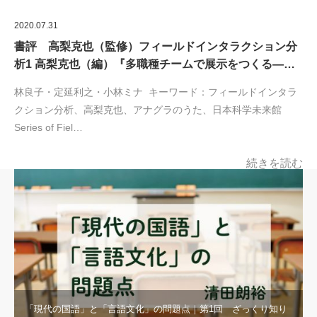
2020.07.31
書評 高梨克也（監修）フィールドインタラクション分
析1 高梨克也（編）『多職種チームで展示をつくる―…
林良子・定延利之・小林ミナ キーワード：フィールドインタラ
クション分析、高梨克也、アナグラのうた、日本科学未来館
Series of Fiel…
続きを読む
「現代の国語」と「言語文化」の問題点｜第1回 ざっくり知り