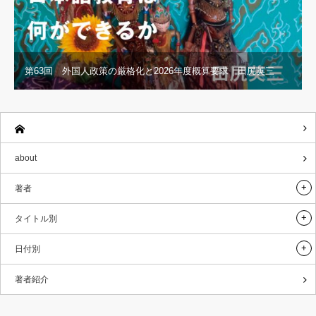
第63回 外国人政策の厳格化と2026年度概算要求｜田尻英三
about
著者
タイトル別
日付別
著者紹介