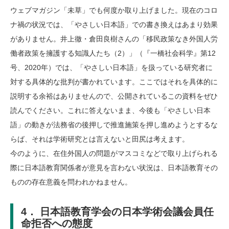
ウェブマガジン「未草」でも何度か取り上げました。現在のコロ
ナ禍の状況では、「やさしい日本語」での書き換えはあまり効果
がありません。井上徹・倉田良樹さんの「移民政策なき外国人労
働者政策を擁護する知識人たち（2）」（『一橋社会科学』第12
号、2020年）では、「やさしい日本語」を扱っている研究者に
対する具体的な批判が書かれています。ここではそれを具体的に
説明する余裕はありませんので、公開されているこの資料をぜひ
読んでください。これに答えないまま、今後も「やさしい日本
語」の動きが法務省の後押しで推進施策を押し進めようとするな
らば、それは学術研究とは言えないと田尻は考えます。
今のように、在住外国人の問題がマスコミなどで取り上げられる
際に日本語教育関係者が意見を言わない状況は、日本語教育その
ものの存在意義を問われかねません。
4． 日本語教育学会の日本学術会議会員任
命拒否への態度