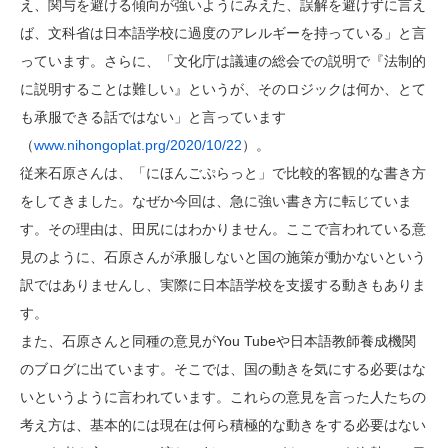
え、関与を避ける傾向が強いようにみえた、誤解を避けずに言え
ば、文科省は日本語学校に過度のアレルギーを持っている」と言
っています。さらに、「文化庁は議連の総会での説明で『法制的
に説明することは難しい』というが、そのロジックは何か、とて
も承服できる話ではない」と言っています
（
www.nihongoplat.prg/2020/10/22
）。
従来石原さんは、「にほんごぷらっと」で比較的客観的な書き方
をしてきました。なぜか今回は、急に強い書き方に転じていま
す。その理由は、田尻にはわかりません。ここで言われている意
見のように、石原さんが承服しないと国の施策が動かないという
訳ではありませんし、実際に日本語学校を支援する動きもありま
す。
また、石原さんと同種の意見がYou Tubeや日本語教師養成機関
のブログに出ています。そこでは、国の動きを気にする必要はな
いというように言われています。これらの意見を言った人たちの
考え方は、基本的には現在は何ら積極的な動きをする必要はない