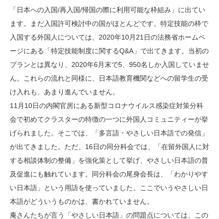
「日本への入国/再入国/帰国の際に利用可能な枠組み」に出てい
ます。まだ入国許可検討中の国がほとんどです。特定技能の枠で
入国する外国人については、2020年10月21日の法務省ホームペ
ージにある「特定技能制度に関するQ&A」で出てきます。当初の
プランとは異なり、2020年6月末で5、950名しか入国していませ
ん。これらの流れと同様に、日本語教育機関などへの留学生の受
け入れも、あまり進んでいません。
11月10日の内閣官房にある新型コロナウイルス感染症対策分科
会で初めてクラスターの特徴の一つに外国人コミュニティーが挙
げられました。そこでは、「多言語・やさしい日本語での発信」
が出てきました。ただ、16日の同分科会では、「在留外国人に対
する相談体制の整備」を強化策として挙げ、やさしい日本語の普
及促進にも触れています。同分科会の尾身会長は、「わかりやす
い日本語」という用語を使っていました。ここでいうやさしい日
本語がどういうものかは、書かれていません。
庵さんたちが言う「やさしい日本語」の問題点については、この