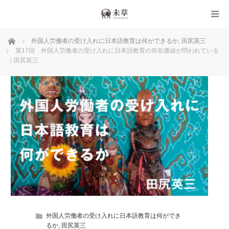
ホーム
外国人労働者の受け入れに日本語教育は何ができるか
,
田尻英三
第17回 外国人労働者の受け入れに日本語教育の存在価値が問われている
｜田尻英三
外国人労働者の受け入れに日本語教育は何ができ
るか
,
田尻英三