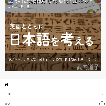
統計で転ばぬ先の杖｜第6回 分散分析にまつわるDon’ts｜島田
めぐみ・野口裕之…
英語とともに日本語を考える｜ 第10回 日本語の世界 ｜武内道
子
about
著者