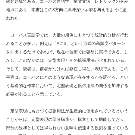
研究領域である、コーパス言語学、構文文法、レトリックの交差
地点にあり、本書はこの3方向に興味深い示唆を与えるように思
われた。
コーパス言語学では、大量の用例にもとづく統計的分析が行わ
れることが多い。例えば「AにB」という形式の高頻度パターン
を抽出するだけであれば、現在の技術では容易に実行できる。し
かし、このなかには、定型表現とその拡張用法が含まれている。
そして、後者は、前者がなければ存在し得ない表現である。この
事実は、コーパスにどのような表現が存在するかを調べる、とい
う基礎的な作業において、定型表現と拡張用法の関係を加味する
必要があることを示している。
定型表現にもとづく拡張用法が生産的に使用されているという
ことからは、定型表現の部分構造が、構文として機能しており、
部分の総和としては得られない意味を伝達する役割を担っている