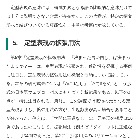
定型表現の意味には、構成要素となる語の比喩的な意味だけで
は十分に説明できない含意が存在する。この含意が、特定の構文
形式と結びついている可能性を、本章の考察は示唆している。
5. 定型表現の拡張用法
第5章「定型表現の拡張用法―『決まった言い回し』は決まっ
たままか？―」は、定型表現が拡張され、修辞性を発揮する事例
に注目し、定型表現の拡張用法の機能と制約について論じてい
る。本章の研究成果の1つは「AにBなし」「AでBをV」という形
式の日本語ウェブコーパスにもとづく分析結果である。以下の3
点が、特に注目される。第1に、この調査では拡張の元となる定
型表現よりも、拡張用法の方が、生起頻度が高い場合があること
が分かった。例えば、「学問に王道なし」は、元表現の頻度は10
例であったのに対して、拡張用法（例えば「ダイエットに王道な
し」）は34例であった。第2に、拡張用法のバリエーションとし