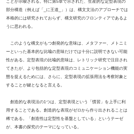
ことが示唆される。特に第5章で示された、生産的な定型表現の
部分構造（例えば「_に王道_」）は、構文文法のアプローチでは
本格的には研究されておらず、構文研究のフロンティアであるよ
うに思われる。
このような構文がもつ創発的な意味は、メタファー、メトニミ
ーといった基本的な比喩の意味だけでは十分に説明できない可能
性がある。定型表現の比喩的意味は、レトリック研究で注目され
てきたが、より包括的な定型表現のコミュニケーション機能の実
態を捉えるためには、さらに、定型表現の拡張用法を考察対象と
することが鍵となると言える。
創造的な表現法の1つは、定型表現という「慣習」を上手に利
用することである。創造的な表現がゼロから作り出されることは
稀である。「創造性は定型性を基盤としている」というテーゼ
が、本書の探究のテーマになっている。