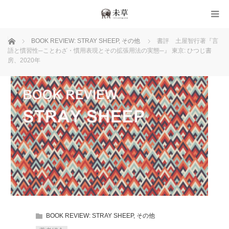
ホーム
BOOK REVIEW: STRAY SHEEP
,
その他
書評 土屋智行著『言
語と慣習性─ことわざ・慣用表現とその拡張用法の実態─』 東京: ひつじ書
房、2020年
BOOK REVIEW: STRAY SHEEP
,
その他