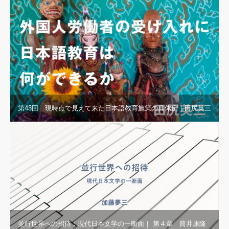
第43回 現時点で見えて来た日本語教育施策の具体例｜田尻英三
並行世界への招待：現代日本文学の一断面｜ 第４章 筒井康隆