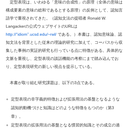
定型表現は、いわゆる「意味の合成性」の原理（全体の意味は
構成要素の意味の総和であるとする原理）の反例として、認知言
語学で重視されてきた。（認知文法の提唱者 Ronald W.
Langackerの公式ウェブサイトのURLは
http://“idiom”.ucsd.edu/~rwl/
である。）本書は、認知意味論、認
知文法を背景とした従来の理論的研究に加えて、コーパスから収
集した事例の実証的研究も行っている点に特徴がある。具体的な
文脈を重視し、定型表現の談話機能の考察にまで踏み込んでお
り、定型表現研究の新しい視点を提示している。
本書が取り組む研究課題は、以下の3点である。
定型表現の非字義的特徴および拡張用法の基盤となるような
認知的動機づけと知識はどのような特徴をもつのか（第3
章）。
定型表現の拡張用法の基盤となる慣習的知識とその成立の過