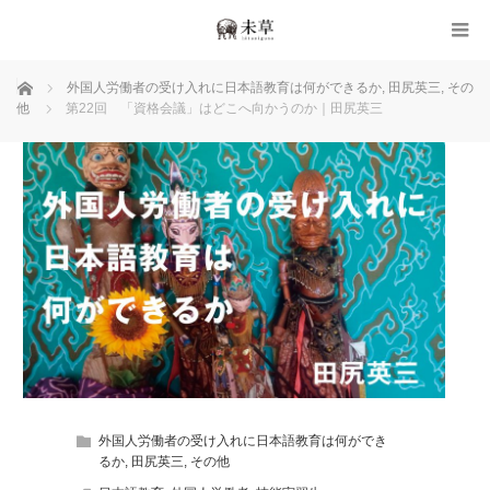
ホーム
外国人労働者の受け入れに日本語教育は何ができるか
,
田尻英三
,
その
他
第22回 「資格会議」はどこへ向かうのか｜田尻英三
外国人労働者の受け入れに日本語教育は何ができ
るか
,
田尻英三
,
その他