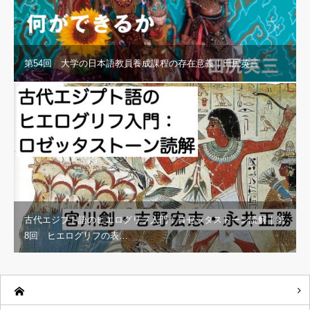
第54回 大学の日本語教員養成課程の存在意義｜田尻英三
古代エジプト語のヒエログリフ入門：ロゼッタストーン読解｜第
8回 ヒエログリフの表…