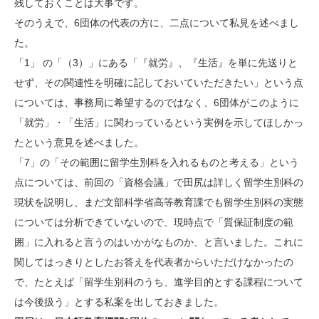
残しておくことは大事です。
そのうえで、6団体の代表の方に、二点について私見を述べまし
た。
「1」 の「（3）」にある「『就労』、『生活』を単に先送りと
せず、その関連性を明確に記しておいていただきたい」という点
については、事務局に希望するのではなく、6団体がこのように
「就労」・「生活」に関わっているという実例を示してほしかっ
たという意見を述べました。
「7」の「その範囲に留学生別科を入れるものと考える」という
点については、前回の「資格会議」で田尻は詳しく留学生別科の
現状を説明し、まだ文部科学省高等教育課でも留学生別科の実態
については分析できていないので、現時点で「質保証制度の範
囲」に入れると言うのはいかがなものか、と言いました。これに
関してはっきりとしたお答えを代表者からいただけなかったの
で、たとえば「留学生別科のうち、進学目的とする課程について
は今後扱う」とする私案を出しておきました。