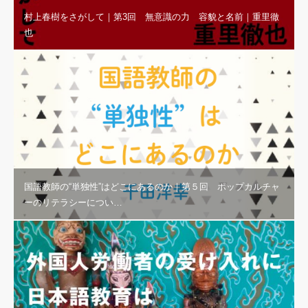
村上春樹をさがして｜第3回 無意識の力 容貌と名前｜重里徹
也
国語教師の“単独性”はどこにあるのか｜第５回 ポップカルチャ
ーのリテラシーについ…