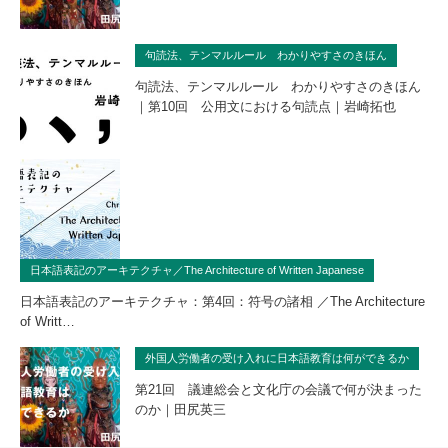
句読法、テンマルルール わかりやすさのきほん
句読法、テンマルルール わかりやすさのきほん
｜第10回 公用文における句読点｜岩崎拓也
日本語表記のアーキテクチャ／The Architecture of Written Japanese
日本語表記のアーキテクチャ：第4回：符号の諸相 ／The Architecture
of Writt…
外国人労働者の受け入れに日本語教育は何ができるか
第21回 議連総会と文化庁の会議で何が決まった
のか｜田尻英三