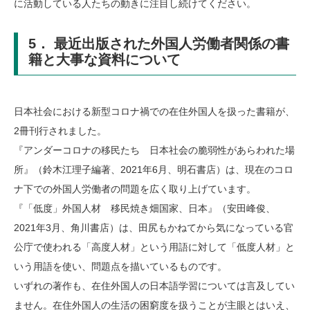
に活動している人たちの動きに注目し続けてください。
5． 最近出版された外国人労働者関係の書
籍と大事な資料について
日本社会における新型コロナ禍での在住外国人を扱った書籍が、
2冊刊行されました。
『アンダーコロナの移民たち 日本社会の脆弱性があらわれた場
所』（鈴木江理子編著、2021年6月、明石書店）は、現在のコロ
ナ下での外国人労働者の問題を広く取り上げています。
『「低度」外国人材 移民焼き畑国家、日本』（安田峰俊、
2021年3月、角川書店）は、田尻もかねてから気になっている官
公庁で使われる「高度人材」という用語に対して「低度人材」と
いう用語を使い、問題点を描いているものです。
いずれの著作も、在住外国人の日本語学習については言及してい
ません。在住外国人の生活の困窮度を扱うことが主眼とはいえ、