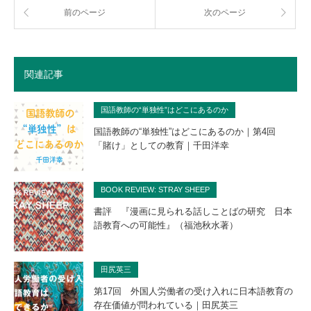
前のページ
次のページ
関連記事
国語教師の“単独性”はどこにあるのか
国語教師の“単独性”はどこにあるのか｜第4回
「賭け」としての教育｜千田洋幸
BOOK REVIEW: STRAY SHEEP
書評 『漫画に見られる話しことばの研究 日本
語教育への可能性』（福池秋水著）
田尻英三
第17回 外国人労働者の受け入れに日本語教育の
存在価値が問われている｜田尻英三