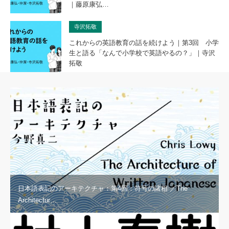
｜藤原康弘…
寺沢拓敬
これからの英語教育の話を続けよう｜第3回 小学
生と語る「なんで小学校で英語やるの？」｜寺沢
拓敬
日本語表記のアーキテクチャ：第4回：符号の諸相 ／The
Architectur…