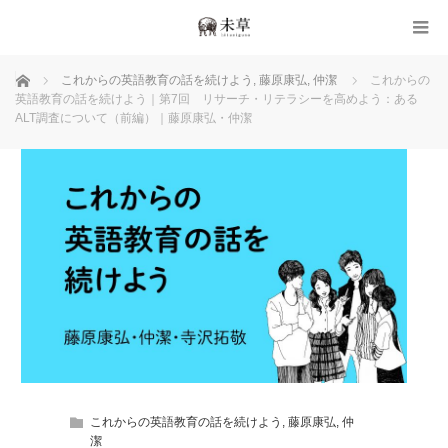
ホーム
これからの英語教育の話を続けよう
,
藤原康弘
,
仲潔
これからの
英語教育の話を続けよう｜第7回 リサーチ・リテラシーを高めよう：ある
ALT調査について（前編）｜藤原康弘・仲潔
これからの英語教育の話を続けよう
,
藤原康弘
,
仲
潔