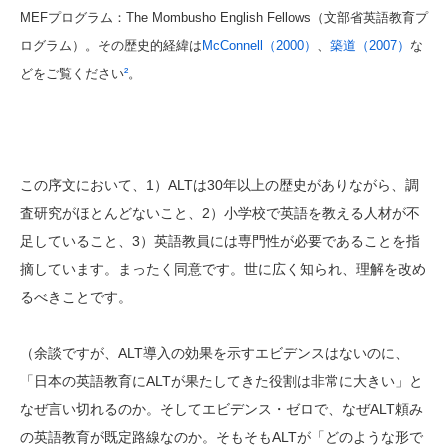
MEFプログラム：The Mombusho English Fellows（文部省英語教育プ
ログラム）。その歴史的経緯は
McConnell（2000）
、
築道（2007）
な
どをご覧ください
²
。
この序文において、1）ALTは30年以上の歴史がありながら、調
査研究がほとんどないこと、2）小学校で英語を教える人材が不
足していること、3）英語教員には専門性が必要であることを指
摘しています。まったく同意です。世に広く知られ、理解を改め
るべきことです。
（余談ですが、ALT導入の効果を示すエビデンスはないのに、
「日本の英語教育にALTが果たしてきた役割は非常に大きい」と
なぜ言い切れるのか。そしてエビデンス・ゼロで、なぜALT頼み
の英語教育が既定路線なのか。そもそもALTが「どのような形で