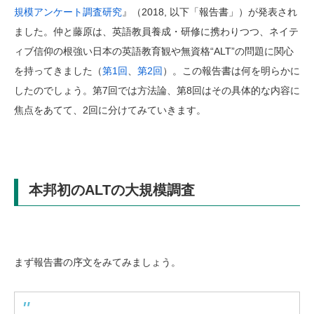
規模アンケート調査研究
』（2018, 以下「報告書」）が発表され
ました。仲と藤原は、英語教員養成・研修に携わりつつ、ネイテ
ィブ信仰の根強い日本の英語教育観や無資格“ALT”の問題に関心
を持ってきました（
第1回
、
第2回
）。この報告書は何を明らかに
したのでしょう。第7回では方法論、第8回はその具体的な内容に
焦点をあてて、2回に分けてみていきます。
本邦初の
ALT
の大規模調査
まず報告書の序文をみてみましょう。