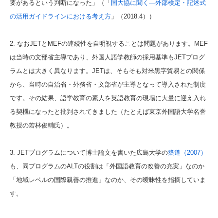
要があるという判断になった」
（「
国大協に聞く―外部検定・記述式
の活用ガイドラインにおける考え方
」（2018.4））
2. なおJETとMEFの連続性を自明視することは問題があります。MEF
は当時の文部省主導であり、外国人語学教師の採用基準もJETプログ
ラムとは大きく異なります。JETは、そもそも対米黒字貿易との関係
から、当時の自治省・外務省・文部省が主導となって導入された制度
です。その結果、語学教育の素人を英語教育の現場に大量に迎え入れ
る契機になったと批判されてきました（たとえば東京外国語大学名誉
教授の若林俊輔氏）。
3. JETプログラムについて博士論文を書いた広島大学の
築道（2007）
も、同プログラムのALTの役割は「外国語教育の改善の充実」なのか
「地域レベルの国際親善の推進」なのか、その曖昧性を指摘していま
す。