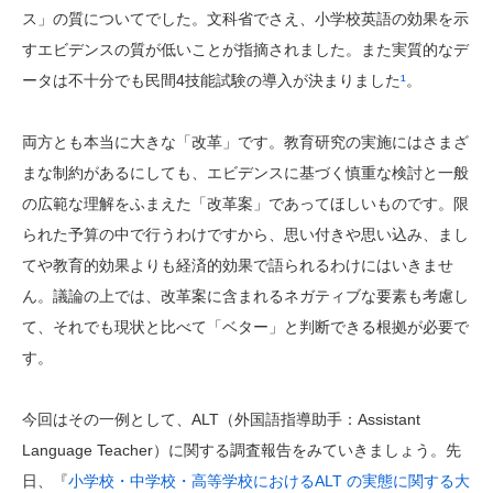
ス」の質についてでした。文科省でさえ、小学校英語の効果を示
すエビデンスの質が低いことが指摘されました。また実質的なデ
ータは不十分でも民間4技能試験の導入が決まりました
¹
。
両方とも本当に大きな「改革」です。教育研究の実施にはさまざ
まな制約があるにしても、エビデンスに基づく慎重な検討と一般
の広範な理解をふまえた「改革案」であってほしいものです。限
られた予算の中で行うわけですから、思い付きや思い込み、まし
てや教育的効果よりも経済的効果で語られるわけにはいきませ
ん。議論の上では、改革案に含まれるネガティブな要素も考慮し
て、それでも現状と比べて「ベター」と判断できる根拠が必要で
す。
今回はその一例として、ALT（外国語指導助手：Assistant
Language Teacher）に関する調査報告をみていきましょう。先
日、『
小学校・中学校・高等学校におけるALT の実態に関する大