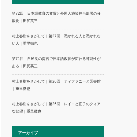
第72回 日本語教育の変質と外国人施策担当部署の分
散化｜田尻英三
村上春樹をさがして｜第27回 憑かれる人と憑かれな
い人｜重里徹也
第71回 自民党の提言で日本語教育が変わる可能性が
ある｜田尻英三
村上春樹をさがして｜第26回 ティファニーと図書館
｜重里徹也
村上春樹をさがして｜第25回 レイコと直子のクィア
な欲望｜重里徹也
アーカイブ