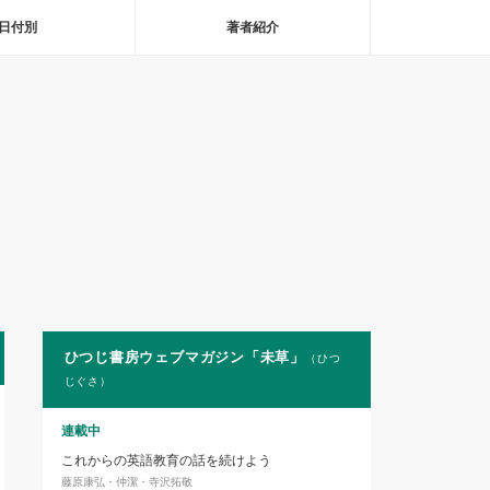
日付別
著者紹介
ひつじ書房ウェブマガジン「未草」
（ひつ
じぐさ）
連載中
これからの英語教育の話を続けよう
藤原康弘・仲潔・寺沢拓敬