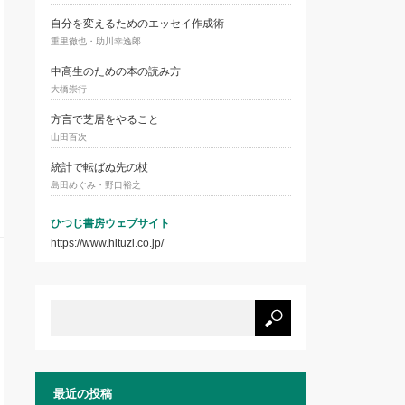
自分を変えるためのエッセイ作成術
重里徹也・助川幸逸郎
中高生のための本の読み方
大橋崇行
方言で芝居をやること
山田百次
統計で転ばぬ先の杖
島田めぐみ・野口裕之
ひつじ書房ウェブサイト
https://www.hituzi.co.jp/
最近の投稿