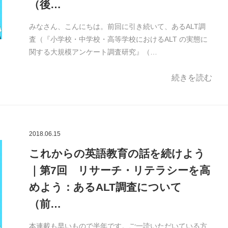
（後…
みなさん、こんにちは。前回に引き続いて、あるALT調
査（『小学校・中学校・高等学校におけるALT の実態に
関する大規模アンケート調査研究』（…
続きを読む
2018.06.15
これからの英語教育の話を続けよう
｜第7回 リサーチ・リテラシーを高
めよう：あるALT調査について
（前…
本連載も早いもので半年です。ご一読いただいている方