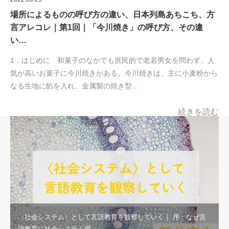
場所によるものの呼び方の違い、日本列島あちこち、方
言アレコレ｜第1回｜「今川焼き」の呼び方、その違
い…
1．はじめに 和菓子のなかでも庶民的で老若男女を問わず、人
気が高いお菓子に今川焼きがある。今川焼きは、主に小麦粉から
なる生地に餡を入れ、金属製の焼き型…
続きを読む
〈社会システム〉として言語教育を観察していく｜ 序：なぜ言
語教育に社会システム理…