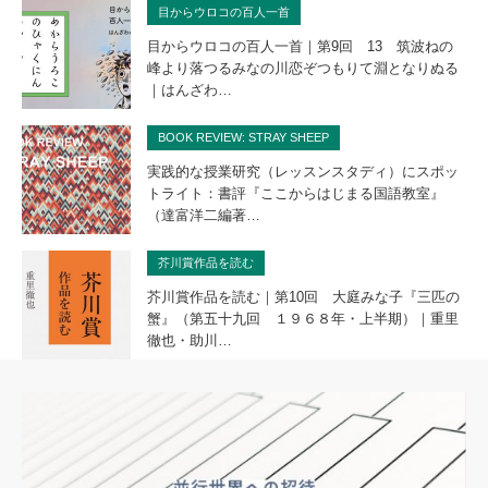
目からウロコの百人一首
目からウロコの百人一首｜第9回 13 筑波ねの
峰より落つるみなの川恋ぞつもりて淵となりぬる
｜はんざわ…
BOOK REVIEW: STRAY SHEEP
実践的な授業研究（レッスンスタディ）にスポッ
トライト：書評『ここからはじまる国語教室』
（達富洋二編著…
芥川賞作品を読む
芥川賞作品を読む｜第10回 大庭みな子『三匹の
蟹』（第五十九回 １９６８年・上半期）｜重里
徹也・助川…