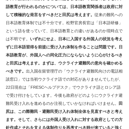
語教育が行われるのかについては、日本語教育関係者は政府に対
して積極的な発言をすべきだと田尻は考えます。
従来の難民への
日本語教育体制では不十分です。松野官房長官は「日本語研修」
という語を使っていて、日本語教育との違いがあるのか現時点で
は不明です。
いずれにせよ、日本に入国する外国人の状況を考え
ずに日本語習得を前提に受け入れ体制を作ることは問題です。日
本語教育が、外国人への同化圧力にならないように心がけるべき
と田尻は考えます。まずは、ウクライナ避難民の意向を確かめる
べきです。
出入国在留管理庁の「ウクライナ避難民向けの電話相
談窓口」では当初ウクライナ語での対応がありませんでしたが、
22日現在は「FRESCヘルプデスク」でウクライナ語とロシア語
で受け付けをしています。今後も政府がどのようにウクライナ避
難民受け入れを進めるのか注視していかなければいけません。
田
尻は、この際難民・避難民受け入れ体制全体を見直すべきと考え
ます。そして、さらには外国人受け入れに対する政府としての方
針作成とそれを支える体制作りを再考すべき時が来ていると強く