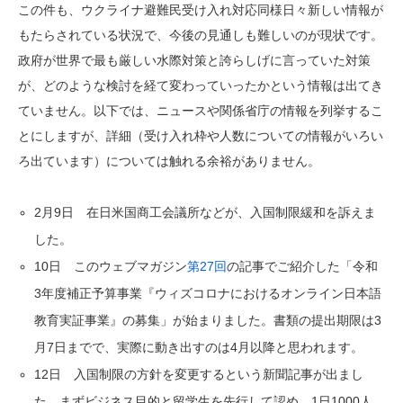
この件も、ウクライナ避難民受け入れ対応同様日々新しい情報が
もたらされている状況で、今後の見通しも難しいのが現状です。
政府が世界で最も厳しい水際対策と誇らしげに言っていた対策
が、どのような検討を経て変わっていったかという情報は出てき
ていません。以下では、ニュースや関係省庁の情報を列挙するこ
とにしますが、詳細（受け入れ枠や人数についての情報がいろい
ろ出ています）については触れる余裕がありません。
2月9日 在日米国商工会議所などが、入国制限緩和を訴えま
した。
10日 このウェブマガジン
第27回
の記事でご紹介した「令和
3年度補正予算事業『ウィズコロナにおけるオンライン日本語
教育実証事業』の募集」が始まりました。書類の提出期限は3
月7日までで、実際に動き出すのは4月以降と思われます。
12日 入国制限の方針を変更するという新聞記事が出まし
た。まずビジネス目的と留学生を先行して認め、1日1000人