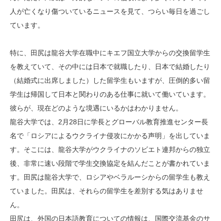
人が亡くなり傷ついているニュースを見て、つらい毎日を過ごし
ています。
特に、田尻は龍谷大学在職中にキエフ国立大学からの交換留学生
を教えていて、その中には日本で就職したり、日本で結婚したり
（結婚式に出席しました）した留学生もいますが、圧倒的多い留
学生は帰国して日本と関わりのある仕事に就いて働いています。
彼らが、現在どのような境遇にいるかはわかりません。
龍谷大学では、2月28日に学長とグローバル教育推進センター長
名で「ロシアによるウクライナ侵攻にかかる声明」を出していま
す。そこには、龍谷大学がウクライナのソビエト連邦からの独立
後、非常に速い段階で学生交換協定を結んだことが書かれていま
す。田尻は龍谷大学で、ロシアやベラルーシからの留学生も教え
ていました。田尻は、それらの留学生を差別する気はありませ
ん。
田尻は、外国の日本語教育についての情報は、国際交流基金のサ