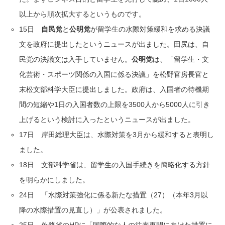
以上から順次拡大するというものです。
15日
自民党
と
公明党
が留学生の水際対策緩和を求める決議
文を政府に提出したというニュースが出ました。田尻は、自
民党の決議文は入手していません。
公明党
は、「留学生・文
化芸術・スポーツ関係の入国に係る決議」を松野官房長官と
末松文部科学大臣に提出しました。政府は、入国者の待機期
間の短縮や1日の入国者数の上限を3500人から5000人に引き
上げるという検討に入ったというニュースが出ました。
17日 岸田総理大臣は、水際対策を3月から緩和すると表明し
ました。
18日 文部科学省は、留学生の入国手続きを簡略化する方針
を明らかにしました。
24日 「水際対策強化に係る新たな措置（27）（本年3月以
降の水際措置の見直し）」が公表されました。
25日 外務省のHPに「国際的な人の往来再開に向けた措置に