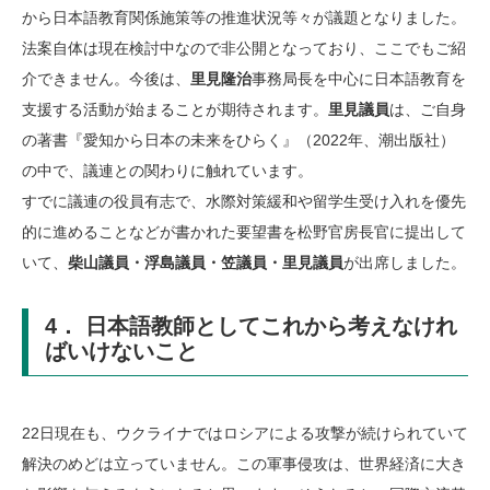
から日本語教育関係施策等の推進状況等々が議題となりました。
法案自体は現在検討中なので非公開となっており、ここでもご紹
介できません。今後は、
里見隆治
事務局長を中心に日本語教育を
支援する活動が始まることが期待されます。
里見議員
は、ご自身
の著書『愛知から日本の未来をひらく』（2022年、潮出版社）
の中で、議連との関わりに触れています。
すでに議連の役員有志で、水際対策緩和や留学生受け入れを優先
的に進めることなどが書かれた要望書を松野官房長官に提出して
いて、
柴山議員・浮島議員・笠議員・里見議員
が出席しました。
4． 日本語教師としてこれから考えなけれ
ばいけないこと
22日現在も、ウクライナではロシアによる攻撃が続けられていて
解決のめどは立っていません。この軍事侵攻は、世界経済に大き