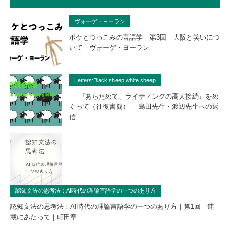
ヴォーゲ・ヨーラン
ボケとつっこみの言語学｜第3回 大阪と笑いにつ
いて｜ヴォーゲ・ヨーラン
Letters:Black sheep white sheep
──『あらためて、ライティングの高大接続』をめ
ぐって（往復書簡）──島田先生・渡辺先生への返
信
認知文法の思考法：AI時代の理論言語学の一つのあり方
認知文法の思考法：AI時代の理論言語学の一つのあり方｜第1回 連
載にあたって｜町田章