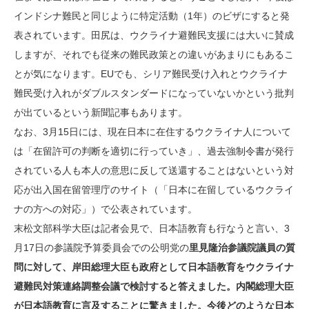
インドシナ難民と同じように特定活動（1年）のビザにすると発
表されています。田尻は、ウクライナ避難民支援には大いに賛成
しますが、それでも従来の難民政策との違いがあまりにもあるこ
とが気になります。EUでも、シリア難民受け入れとウクライナ
難民受け入れがダブルスタンダードになっていないかという批判
が出ているという新聞記事もあります。
なお、3月15日には、現在日本に在住するウクライナ人について
は「在留許可の判断を適切に行っていき」、過去強制令書が発行
されている人も本人の意思に反して送還することはないという対
応が出入国在留管理庁のサイト（「日本に在留しているウクライ
ナの方への対応」）で公表されています。
末松文部科学大臣は記者会見で、日本語教育も行なうと言い、3
月17日の参議院予算委員会での公明党の
里見隆治参議院議員の質
問に対して、岸田総理大臣も政府として日本語教育をウクライナ
避難民対策連絡調整会議で検討すると答えました。内閣総理大臣
が日本語教育に言及することに驚きました。今後どのような日本