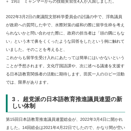
19日 ミャンマーからの技能実習生4人が入国しました。
2022年3月2日の衆議院文部科学委員会の討議の中で、浮島議員
が政府への質問した中で、水際対策の緩和の際に留学生枠を考え
られないかと問い合わせた際に、政府の担当者は「頭の隅にもな
い」という木で鼻をくくったような回答をしたという例に触れて
いました。そのことを考えると、
これからも留学生受け入れにあたっては簡単にはいかないという
ことが予想されます。文化庁国語課や、次に述べる議連を支援す
る日本語教育関係者の活動に期待します。田尻一人のロビー活動
では、限界があります。
3． 超党派の日本語教育推進議員連盟の新
しい体制
第15回日本語教育推進議員連盟総会が、2022年3月4日に開かれ
ました。14回総会は2021年4月22日でしたので、かなり間が空い