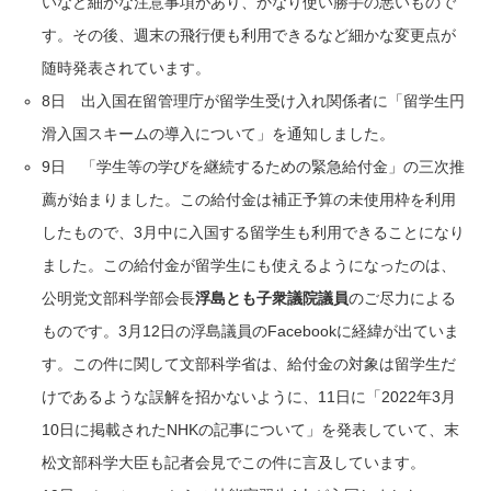
いなど細かな注意事項があり、かなり使い勝手の悪いもので
す。その後、週末の飛行便も利用できるなど細かな変更点が
随時発表されています。
8日 出入国在留管理庁が留学生受け入れ関係者に「留学生円
滑入国スキームの導入について」を通知しました。
9日 「学生等の学びを継続するための緊急給付金」の三次推
薦が始まりました。この給付金は補正予算の未使用枠を利用
したもので、3月中に入国する留学生も利用できることになり
ました。この給付金が留学生にも使えるようになったのは、
公明党文部科学部会長
浮島とも子衆議院議員
のご尽力による
ものです。3月12日の浮島議員のFacebookに経緯が出ていま
す。この件に関して文部科学省は、給付金の対象は留学生だ
けであるような誤解を招かないように、11日に「2022年3月
10日に掲載されたNHKの記事について」を発表していて、末
松文部科学大臣も記者会見でこの件に言及しています。