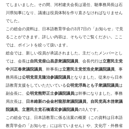
てしまいました。その間、河村建夫会長は退任、馳事務局長は石
川県知事になり、議連は役員体制を作り直さなければなりません
でした。
この総会の資料は、日本語教育学会の3月7日の「お知らせ」で見
ることができます。詳しい内容は、そちらでご覧ください。ここ
では、ポイントを絞って扱います。
総会では、新しい役員が承認されました。主だったメンバーとし
ては、会長は
自民党柴山昌彦衆議院議員
、会長代行は
立憲民主党
中川正春衆議院議員
、幹事長は
立憲民主党笠浩史衆議院議員
、事
務局長は
公明党里見隆治参議院議員
となりました。従来から日本
語教育支援をしていただいている
公明党浮島とも子衆議院議員
は
副会長に、
公明党熊野正士参議院議員
は幹事になりました。事務
局次長は、
日本維新の会金村龍那衆議院議員、自民党高木啓衆議
院議員、立憲民主党石橋通宏参議院議員
の3人です。
この総会では、日本語教育に係る法案の概要（この資料は日本語
教育学会の「お知らせ」には出ていません）や、文化庁・外務省