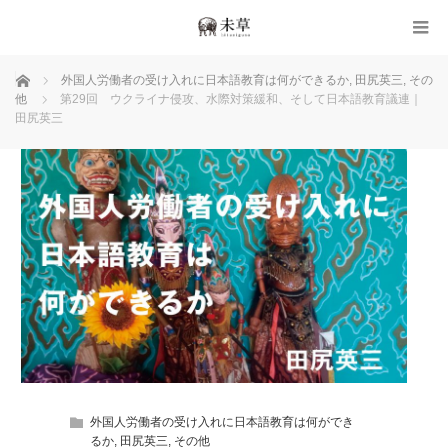
ホーム
外国人労働者の受け入れに日本語教育は何ができるか
,
田尻英三
,
その
他
第29回 ウクライナ侵攻、水際対策緩和、そして日本語教育議連｜
田尻英三
外国人労働者の受け入れに日本語教育は何ができ
るか
,
田尻英三
,
その他