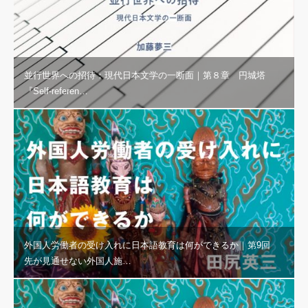
並行世界への招待：現代日本文学の一断面｜第８章 円城塔
『Self-referen…
外国人労働者の受け入れに日本語教育は何ができるか｜第9回
先が見通せない外国人施…