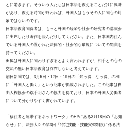
とに驚きます。そういう人たちは日本語を教えることだけに興味
があり、教える時間が終われば、外国人はもうその人に関心の対
象ではないのです。
日本語教育関係者は、もっと外国の経済や社会の研究者の講演会
に出席したり著作を読んだりしてください。また、日本国内住ん
でいる外国人の置かれた法律的・社会的な環境についての知識を
持ってください。
田尻は外国人に関わりすぎるとよく言われますが、相手との心の
交流の無い日本語教育は存在しないと考えています。
朝日新聞では、3月5日・12日・19日の「知っ得 なっ得」の欄
に「外国人と働く」という記事が掲載されました。この記事は自
由人権協会の旗手明さんの協力を得ており、日本の外国人労働者
について分かりやすく書かれています。
「移住者と連帯するネットワーク」のHPにある3月18日の「お知
らせ」に、法務大臣の第3回「特定技能・技能実習制度に係る法