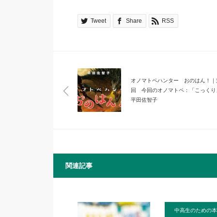
Tweet
Share
RSS
オノマトペハンター おのはん！｜
回 今回のオノマトペ：「こっくり
平田佐智子
関連記事
中高生のための本