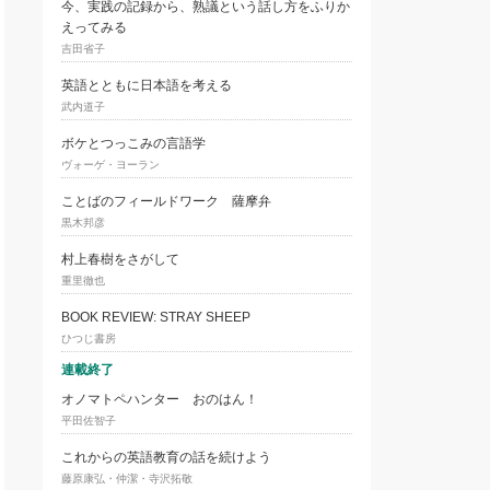
今、実践の記録から、熟議という話し方をふりか
えってみる
吉田省子
英語とともに日本語を考える
武内道子
ボケとつっこみの言語学
ヴォーゲ・ヨーラン
ことばのフィールドワーク 薩摩弁
黒木邦彦
村上春樹をさがして
重里徹也
BOOK REVIEW: STRAY SHEEP
ひつじ書房
連載終了
オノマトペハンター おのはん！
平田佐智子
これからの英語教育の話を続けよう
藤原康弘・仲潔・寺沢拓敬