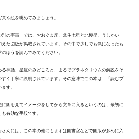
写真や絵を眺めてみましょう。
の別の宇宙」では、おおぐま座、北斗七星と北極星、うしかい
加えた図版が掲載されています。その中で少しでも気になったも
章のほうを読んでみてください。
わる神話、星座のみどころと、まるでプラネタリウムの解説をそ
やすく丁寧に説明されています。その意味でこの本は、「読むプ
います。
先に図を見てイメージをしてから文章に入るというのは、最初に
ても有効な手段です。
なさんには、この本の他にもまずは図書室などで図版が多めに入