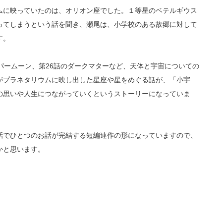
ムに映っていたのは、オリオン座でした。１等星のベテルギウス
ってしまうという話を聞き、瀬尾は、小学校のある故郷に対して
す。
パームーン、第26話のダークマターなど、天体と宇宙についての
がプラネタリウムに映し出した星座や星をめぐる話が、「小宇
の思いや人生につながっていくというストーリーになっていま
話でひとつのお話が完結する短編連作の形になっていますので、
かと思います。