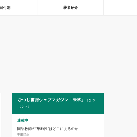
日付別
著者紹介
ひつじ書房ウェブマガジン「未草」
（ひつ
じぐさ）
連載中
国語教師の“単独性”はどこにあるのか
千田洋幸