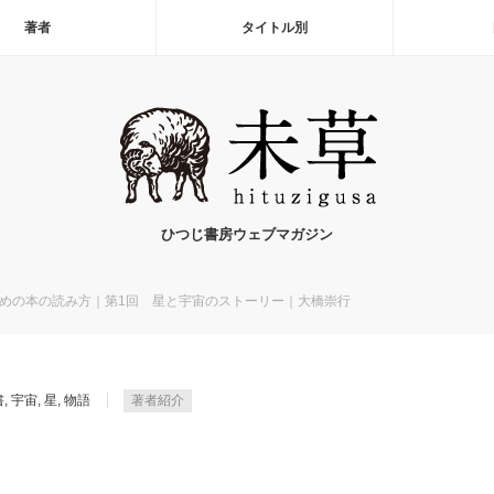
著者
タイトル別
ひつじ書房ウェブマガジン
めの本の読み方｜第1回 星と宇宙のストーリー｜大橋崇行
書
,
宇宙
,
星
,
物語
著者紹介