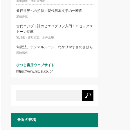
重里徹也・助川幸逸郎
並行世界への招待：現代日本文学の一断面
加藤夢三
古代エジプト語のヒエログリフ入門：ロゼッタス
トーン読解
宮川創・吉野宏志・永井正勝
句読法、テンマルルール わかりやすさのきほん
岩崎拓也
ひつじ書房ウェブサイト
https://www.hituzi.co.jp/
最近の投稿