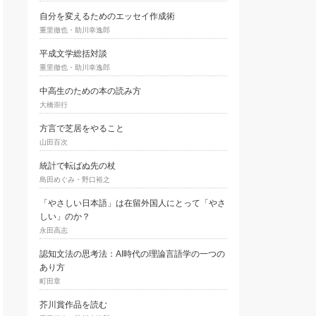
自分を変えるためのエッセイ作成術
重里徹也・助川幸逸郎
平成文学総括対談
重里徹也・助川幸逸郎
中高生のための本の読み方
大橋崇行
方言で芝居をやること
山田百次
統計で転ばぬ先の杖
島田めぐみ・野口裕之
「やさしい日本語」は在留外国人にとって「やさ
しい」のか？
永田高志
認知文法の思考法：AI時代の理論言語学の一つの
あり方
町田章
芥川賞作品を読む