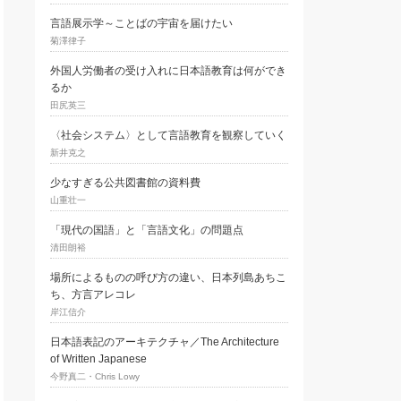
言語展示学～ことばの宇宙を届けたい
菊澤律子
外国人労働者の受け入れに日本語教育は何ができ
るか
田尻英三
〈社会システム〉として言語教育を観察していく
新井克之
少なすぎる公共図書館の資料費
山重壮一
「現代の国語」と「言語文化」の問題点
清田朗裕
場所によるものの呼び方の違い、日本列島あちこ
ち、方言アレコレ
岸江信介
日本語表記のアーキテクチャ／The Architecture
of Written Japanese
今野真二・Chris Lowy