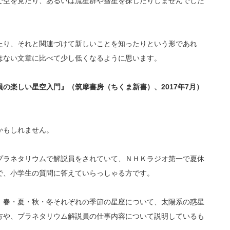
で空を見たり、あるいは流星群や彗星を探したりしませんでした
たり、それと関連づけて新しいことを知ったりという形であれ
はない文章に比べて少し低くなるように思います。
員の楽しい星空入門』（筑摩書房（ちくま新書）、
2017
年
7
月）
かもしれません。
プラネタリウムで解説員をされていて、ＮＨＫラジオ第一で夏休
で、小学生の質問に答えていらっしゃる方です。
、春・夏・秋・冬それぞれの季節の星座について、太陽系の惑星
方や、プラネタリウム解説員の仕事内容について説明しているも