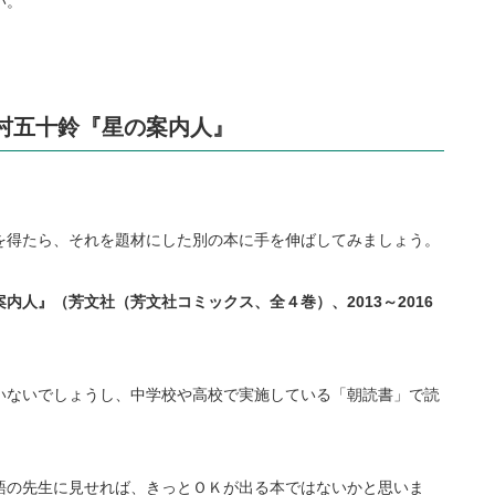
い。
村五十鈴『星の案内人』
を得たら、それを題材にした別の本に手を伸ばしてみましょう。
案内人』（芳文社（芳文社コミックス、全４巻）、
2013
～
2016
いないでしょうし、中学校や高校で実施している「朝読書」で読
語の先生に見せれば、きっとＯＫが出る本ではないかと思いま