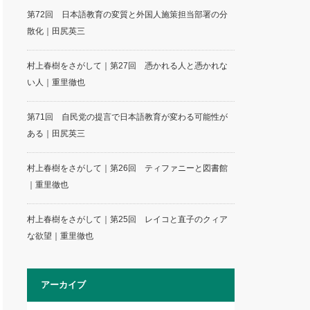
第72回 日本語教育の変質と外国人施策担当部署の分
散化｜田尻英三
村上春樹をさがして｜第27回 憑かれる人と憑かれな
い人｜重里徹也
第71回 自民党の提言で日本語教育が変わる可能性が
ある｜田尻英三
村上春樹をさがして｜第26回 ティファニーと図書館
｜重里徹也
村上春樹をさがして｜第25回 レイコと直子のクィア
な欲望｜重里徹也
アーカイブ