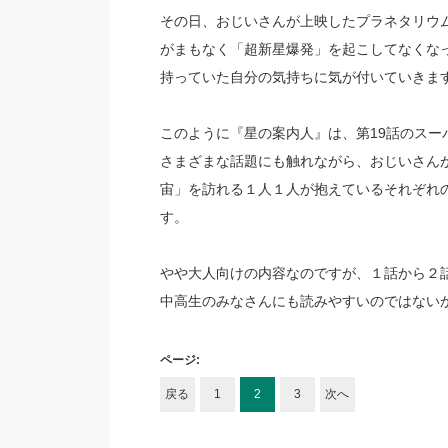
その日、おじいさんが上映したプラネタリウ
がまもなく「超新星爆発」を起こしてなくな
持っていた自分の気持ちに気が付いていきま
このように『星の案内人』は、第19話のスー
さまざまな話題にも触れながら、おじいさん
宙」を訪れる１人１人が抱えているそれぞれ
す。
やや大人向けの内容なのですが、１話から２
中高生のみなさんにも読みやすいのではない
ページ:
戻る
1
2
3
次へ