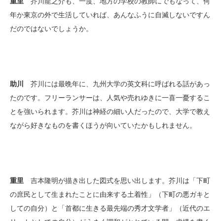
重里
芥川龍之介も、一度、地方の学校の教師にでもなって、何
年か東京の外で生活していれば、あんなふうに自滅しないですん
だのではないでしょうか。
助川
芥川には最晩年に、九州大学の英文科に呼ばれる話があっ
たのです。フリーランサーは、人気や売れゆきに一喜一憂するこ
とを強いられます。芥川は神経の細い人だったので、大学で教え
ながら好きなものを書くほうが向いていたかもしれません。
重里
吉本隆明が描き出した図式を思い出します。芥川は「下町
の庶民として生まれたことに由来する土着性」（下町の悪ガキと
しての自分）と「首都に生きる最先端の秀才文学者」（近代のエ