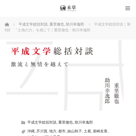
ホーム
平成文学総括対談
,
重里徹也
,
助川幸逸郎
平成文学総括対談｜第
9回 「土地の力」を感じて｜重里徹也・助川幸逸郎
平成文学総括対談
,
重里徹也
,
助川幸逸郎
沖縄
,
芥川賞
,
地方
,
都市
,
絲山秋子
,
土着
,
柴崎友香
,