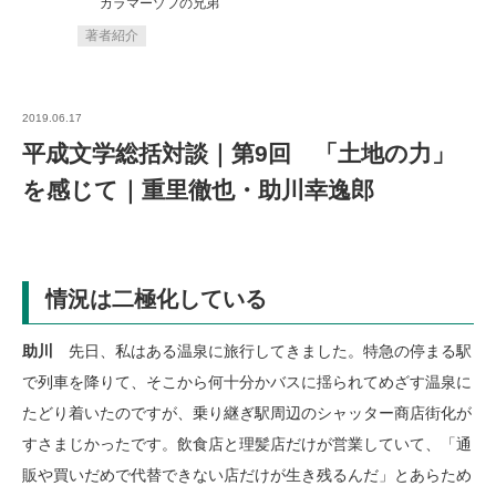
カラマーゾフの兄弟
著者紹介
2019.06.17
平成文学総括対談｜第9回 「土地の力」
を感じて｜重里徹也・助川幸逸郎
情況は二極化している
助川
先日、私はある温泉に旅行してきました。特急の停まる駅
で列車を降りて、そこから何十分かバスに揺られてめざす温泉に
たどり着いたのですが、乗り継ぎ駅周辺のシャッター商店街化が
すさまじかったです。飲食店と理髪店だけが営業していて、「通
販や買いだめで代替できない店だけが生き残るんだ」とあらため