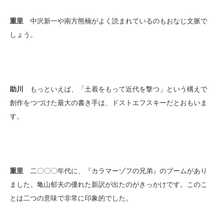
重里
中沢新一や南方熊楠がよく読まれているのもおなじ文脈で
しょう。
助川
もっといえば、「土着をもって近代を撃つ」という構えで
創作をつづけた最大の書き手は、ドストエフスキーだとおもいま
す。
重里
二〇〇〇年代に、『カラマーゾフの兄弟』のブームがあり
ました。亀山郁夫の優れた新訳が出たのがきっかけです。このこ
とは二つの意味で非常に印象的でした。