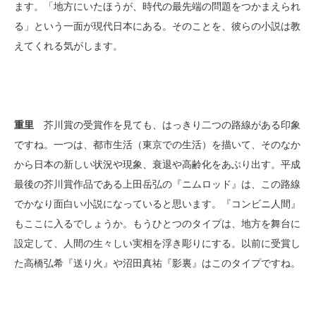
ます。「地方にいたほうが、時代の最先端の問題をつかまえられ
る」という一面が現代日本にある。そのことを、彼らの小説は教
えてくれる気がします。
重里
芥川賞の受賞作を見ても、はっきり二つの路線がある印象
ですね。一つは、都市生活（東京での生活）を描いて、そのなか
から日本の新しい状況や現象、衰退や高齢化をあぶり出す。平成
最後の芥川賞作品である上田岳弘の『ニムロッド』は、この路線
でかなり面白い小説になっていると思います。『コンビニ人間』
もここに入るでしょうか。もうひとつのタイプは、地方を舞台に
設定して、人間の生々しい実相を浮き彫りにする。以前に受賞し
た高橋弘希『送り火』や沼田真祐『影裏』はこのタイプですね。