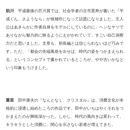
助川
平成最後の芥川賞では、社会学者の古市憲寿が書いた『平
成くん、さようなら』が候補作になって話題になりました。主人
公はあきらかに作者自身をモデルにしているのに、ヘンなヤツで
ありながら魅力的に映るようにえがかれていて、すごい自己洞察
力だと思いました。文章も、初長編とは信じられないほど巧みで
す。ただ、「都会の先端風俗を出せば、時代の姿をつかまえられ
る」というコンセプトで書かれているところが、やや古いかなと
いう印象もうけました。
重里
田中康夫の『なんとなく、クリスタル』は、消費文化が本
格的に浸透し始めたころの作品です。田中がいちはやくそれをつ
かまえたのが興味深かった。しかし、時代の風向きは変わって、
キラキラとした消費に、関心を示さない若者が増えてきた。