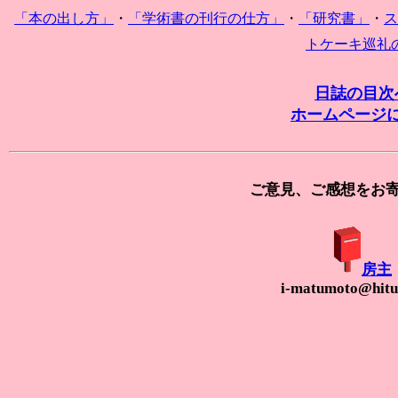
「本の出し方」
・
「学術書の刊行の仕方」
・
「研究書」
・
ス
トケーキ巡礼
日誌の目次
ホームページ
ご意見、ご感想をお
房主
i-matumoto@hituz