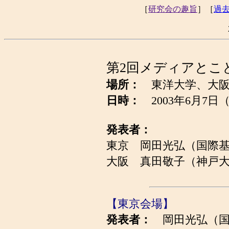
［
研究会の趣旨
］［
過
第2回メディアとこ
場所：
東洋大学、大阪
日時：
2003年6月7日
発表者：
東京 岡田光弘（国際
大阪 真田敬子（神戸
【東京会場】
発表者：
岡田光弘（国