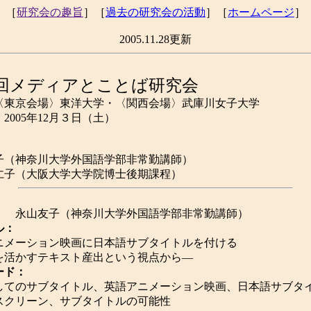
［
研究会の趣旨
］［
過去の研究会の活動
］［
ホームページ
］
2005.11.28更新
2回メディアとことば研究会
〈東京会場〉東洋大学・〈関西会場〉武庫川女子大学
2005年12月３日（土）
：
子（神奈川大学外国語学部非常勤講師）
仁子（大阪大学大学院博士後期課程）
：
永山友子（神奈川大学外国語学部非常勤講師）
ル：
ニメーション映画に日本語サブタイトルを付ける
を活かすテキスト産出という視点から―
ード：
してのサブタイトル、英語アニメーション映画、日本語サブタ
スクリーン、サブタイトルの可能性