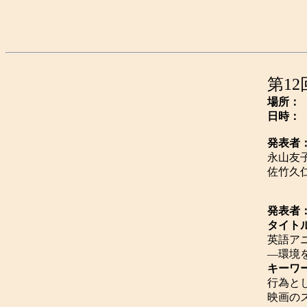
第1
場所：
日時：
発表者
永山友
佐竹久
発表者
タイト
英語ア
―環境
キーワ
行為と
映画の