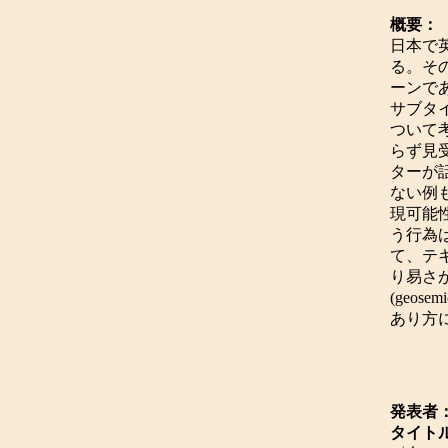
概要：
日本で
る。そ
ーンで
サブタイ
ついて
らず見
ターが
ない例
現可能
う行為
て、テ
り易さ
(geose
あり方
発表者
タイト