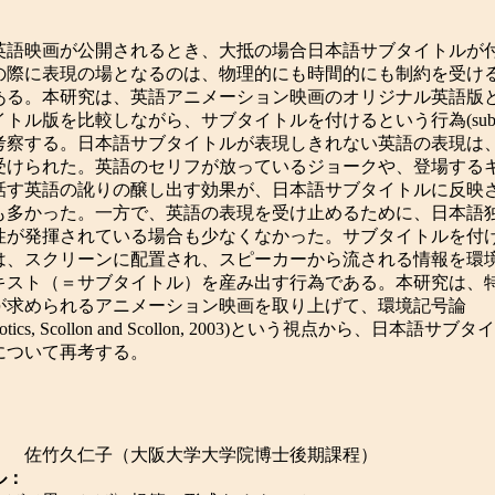
英語映画が公開されるとき、大抵の場合日本語サブタイトルが
の際に表現の場となるのは、物理的にも時間的にも制約を受け
ある。本研究は、英語アニメーション映画のオリジナル英語版
トル版を比較しながら、サブタイトルを付けるという行為(subtitl
考察する。日本語サブタイトルが表現しきれない英語の表現は
受けられた。英語のセリフが放っているジョークや、登場する
話す英語の訛りの醸し出す効果が、日本語サブタイトルに反映
も多かった。一方で、英語の表現を受け止めるために、日本語
性が発揮されている場合も少なくなかった。サブタイトルを付
は、スクリーンに配置され、スピーカーから流される情報を環
キスト（＝サブタイトル）を産み出す行為である。本研究は、
が求められるアニメーション映画を取り上げて、環境記号論
miotics, Scollon and Scollon, 2003)という視点から、日本語サ
について再考する。
：
佐竹久仁子（大阪大学大学院博士後期課程）
ル：