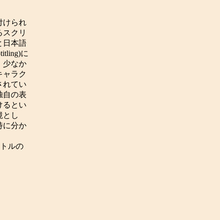
付けられ
るスクリ
と日本語
ing)に
、少なか
キャラク
されてい
独自の表
けるとい
境とし
特に分か
ブタイトルの