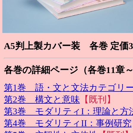
A5判上製カバー装 各巻 定価3,
各巻の詳細ページ（各巻11章～
第1巻 語・文と文法カテゴリ
第2巻 構文と意味
【既刊】
第3巻 モダリティI：理論と方
第4巻 モダリティII：事例研究