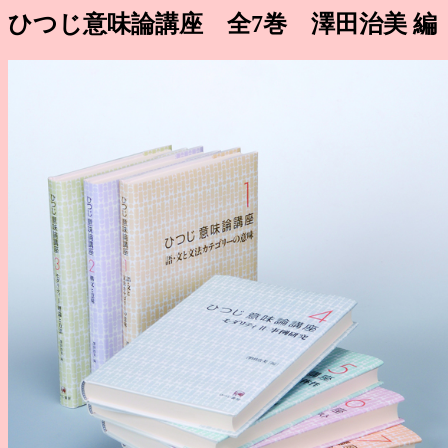
ひつじ意味論講座 全7巻 澤田治美 編