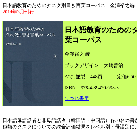
日本語教育のためのタスク別書き言葉コーパス 金澤裕之編
2014年3月刊行
日本語教育のための
葉コーパス
金澤裕之 編
ブックデザイン 大崎善治
A5判並製 448頁 定価6,50
ISBN 978-4-89476-698-3
ひつじ書房
日本語母語話者と非母語話者（韓国語・中国語）各30名の書
種類のタスクについての総合評価結果をレベル別・母語別にま