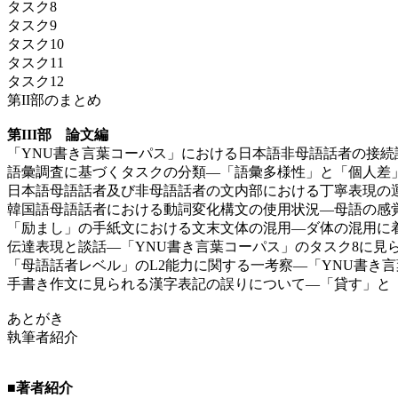
タスク8
タスク9
タスク10
タスク11
タスク12
第II部のまとめ
第III部 論文編
「YNU書き言葉コーパス」における日本語非母語話者の接
語彙調査に基づくタスクの分類―「語彙多様性」と「個人差
日本語母語話者及び非母語話者の文内部における丁寧表現の
韓国語母語話者における動詞変化構文の使用状況―母語の感
「励まし」の手紙文における文末文体の混用―ダ体の混用に
伝達表現と談話―「YNU書き言葉コーパス」のタスク8に見
「母語話者レベル」のL2能力に関する一考察―「YNU書き
手書き作文に見られる漢字表記の誤りについて―「貸す」と
あとがき
執筆者紹介
■著者紹介