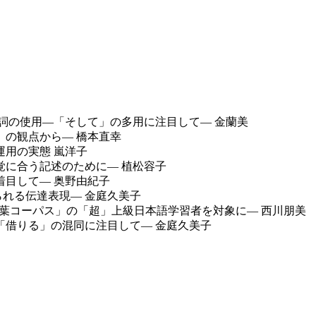
続詞の使用―「そして」の多用に注目して― 金蘭美
」の観点から― 橋本直幸
運用の実態 嵐洋子
覚に合う記述のために― 植松容子
着目して― 奥野由紀子
られる伝達表現― 金庭久美子
言葉コーパス」の「超」上級日本語学習者を対象に― 西川朋
「借りる」の混同に注目して― 金庭久美子