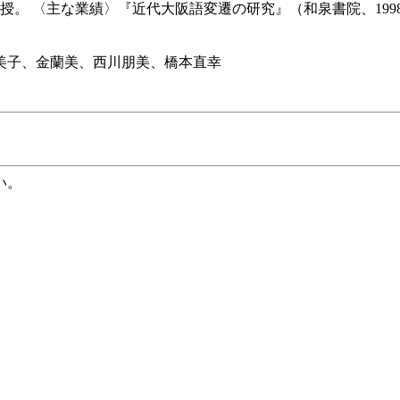
教授。 〈主な業績〉『近代大阪語変遷の研究』（和泉書院、19
美子、金蘭美、西川朋美、橋本直幸
い。
。