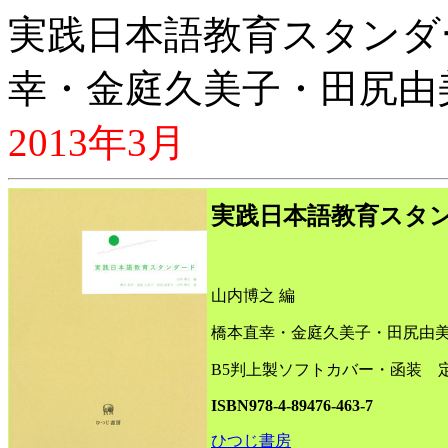
実践日本語教育スタンダ
幸・金庭久美子・田尻由
2013年3月
実践日本語教育スタ
山内博之 編
橋本直幸・金庭久美子・田尻由美
B5判上製ソフトカバー・函装 定価
ISBN978-4-89476-463-7
ひつじ書房