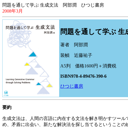
問題を通して学ぶ 生成文法 阿部潤 ひつじ書房
2008年3月
問題を通して学ぶ 生
著者 阿部潤
装幀 近藤祐子
A5判 価格1600円＋消費税
ISBN978-4-89476-390-6
ひつじ書房
要約
生成文法は、人間の言語に内在する文法を解き明かすツール
め、矛盾に出会い、新たな解決法を探し当てるということの