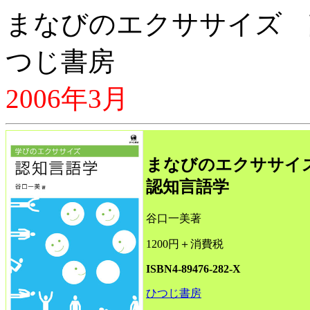
まなびのエクササイズ 
つじ書房
2006年3月
まなびのエクササイ
認知言語学
谷口一美著
1200円＋消費税
ISBN4-89476-282-X
ひつじ書房