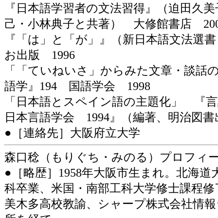
『日本語学習者の文法習得』（迫田久美
己・小林典子と共著） 大修館書店 200
『「は」と「が」』（新日本語文法選書
お出版 1996
「「ていねいさ」からみた文章・談話
語学』194 国語学会 1998
「日本語とスペイン語の主題化」 『言
日本言語学会 1994』（編著、明治図書
●［連絡先］大阪府立大学
森口稔（もりぐち・みのる）プロフィ
●［略歴］1958年大阪市生まれ。北海
科卒業、米国・南部工科大学修士課程修
美木多高校教諭、シャープ株式会社情報