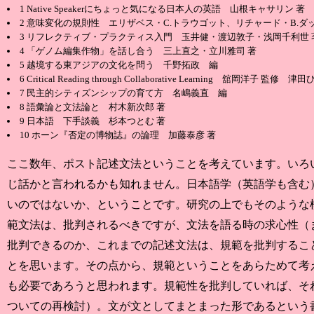
1 Native Speakerにちょっと気になる日本人の英語 山根キャサリン 著
2 意味変化の規則性 エリザベス・C.トラウゴット、リチャード・B.ダ
3 リフレクティブ・プラクティス入門 玉井健・渡辺敦子・浅岡千利世 
4 「ゲノム編集作物」を話し合う 三上直之・立川雅司 著
5 越境する東アジアの文化を問う 千野拓政 編
6 Critical Reading through Collaborative Learning 舘岡洋子
7 民主的シティズンシップの育て方 名嶋義直 編
8 語彙論と文法論と 村木新次郎 著
9 日本語 下手談義 杉本つとむ 著
10 ホーン『否定の博物誌』の論理 加藤泰彦 著
ここ数年、ポスト記述文法ということを考えています。いろ
じ話かと言われるかも知れません。日本語学（英語学も含む
いのではないか、ということです。研究の上でもそのような
範文法は、批判されるべきですが、文法を語る時の求心性（
批判できるのか、これまでの記述文法は、規範を批判するこ
とを思います。その点から、規範ということをあらためて考
も必要であろうと思われます。規範性を批判していれば、そ
ついての再検討）。文が文としてまとまった形であるという