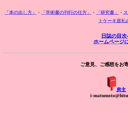
「本の出し方」
・
「学術書の刊行の仕方」
・
「研究書」
・
ス
トケーキ巡礼
日誌の目次
ホームページ
ご意見、ご感想をお
房主
i-matumoto@hituz