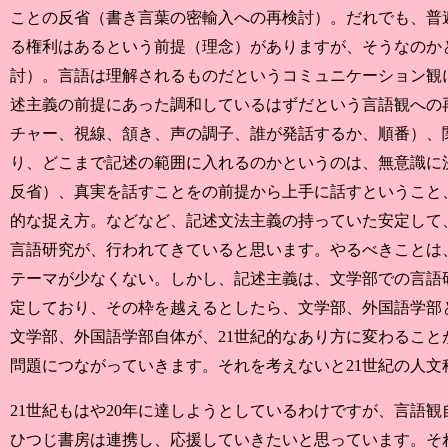
ことの反省（書き言葉の密輸入への再検討）。だれでも、普
る権利はあるという前提（理念）がありますが、そうなのか
討）。言語は理解されるものだというコミュニケーション観
述主義の前提にあった調和しているはずだという言語観への
チャー、視線、頷き、声の調子、誰が発話するか、順番）、
り、どこまで記述の範囲に入れるのかというのは、無意識に
反省）、真実を話すことをの前提から上手に話すということ
的な捉え方。などなど、記述文法主義の持っていた安定して
言語研究が、行われてきていると思います。やるべきことは
テーマが少なくない。しかし、記述主義は、文学部での言語
定しており、その枠を越えるとしたら、文学部、外国語学部
文学部、外国語学部自体が、21世紀的なあり方に変わるこ
問題につながっていきます。それを考えないと21世紀の人
21世紀もはや20年に達しようとしているわけですが、言語
ひつじ書房は連携し、応援していきたいと思っています。それ